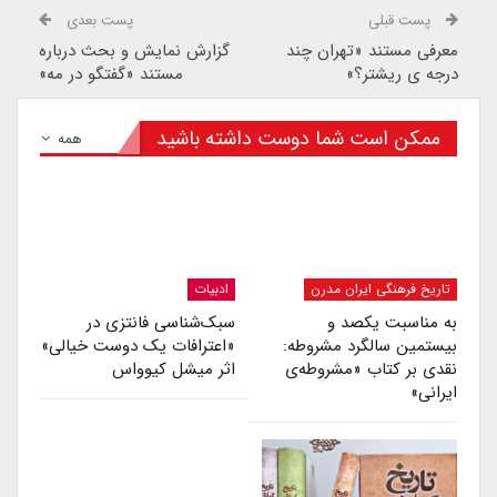
پست قبلی
پست بعدی
معرفی مستند «تهران چند
گزارش نمایش و بحث درباره
درجه ی ریشتر؟»
مستند «گفتگو در مه»
ممکن است شما دوست داشته باشید
همه
تاریخ فرهنگی ایران مدرن
ادبیات
به مناسبت یکصد و
سبک‌شناسی فانتزی در
بیستمین سالگرد مشروطه:
«اعترافات یک دوست خیالی»
نقدی بر کتاب «مشروطه‌ی
اثر میشل کیوواس
ایرانی»