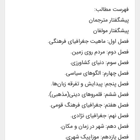
فهرست مطالب:
پیشگفتار مترجمان
پیشگفتار مولفان
فصل اول: ماهیت جغرافیای فرهنگی.
فصل دوم: مردم روی زمین.
فصل سوم: دنیای کشاورزی.
فصل چهارم: الگوهای سیاسی.
فصل پنجم: پیدایش و تفرقه زبان‌ها.
فصل ششم: قلمروهای دینی(مذهبی).
فصل هفتم: جغرافیای فرهنگ قومی.
فصل نهم: جغرافیای نژادی.
فصل دهم: شهر در زمان و مکان.
فصل یازدهم: موزاییک شهری.