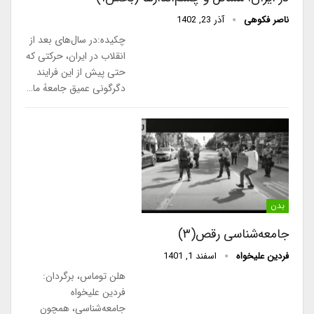
ناصر فکوهی
آذر 23, 1402
چكيده:در سال‌های بعد از
انقلاب در ايران، حركتی كه
حتی پيش از اين فرايند
دگرگونی عميق جامعۀ ما…
بدن
جامعه‌شناسی رقص(۳)
فردین علیخواه
اسفند 1, 1401
هلن توماس، برگردان:
فردین علیخواه
جامعه‌شناسی، همچون