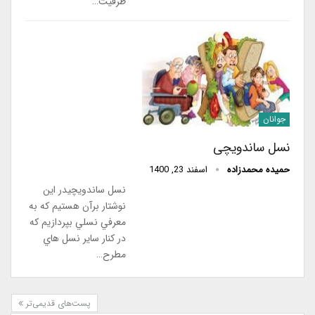
ظرفیت…
جوانان
نسل ساندویچی
حمیده محمدزاده
اسفند 23, 1400
نسل ساندویچیدر اين
نوشتار برآن هستيم كه به
معرفي نسلي بپردازيم كه
در كنار ساير نسل هاي
مطرح…
پست‌های قدیمی‌تر