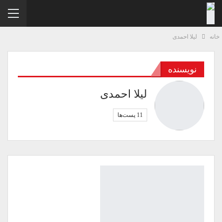
نه
لیلا احمدی
نویسنده
لیلا احمدی
11 پست‌ها