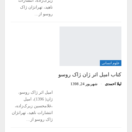
زیرک‌‌زاده، انتشارات
ناهید، تهرانژان ژاک
روسو از…
علوم انسانی
کتاب امیل اثر ژان ژاک روسو
لیلا احمدی
شهریور 24, 1398
امیل اثر ژاک روسو،
ژان( 1396)، امیل
،غلامحسین زیرک‌‌زاده،
انتشارات ناهید، تهرانژان
ژاک روسو از…