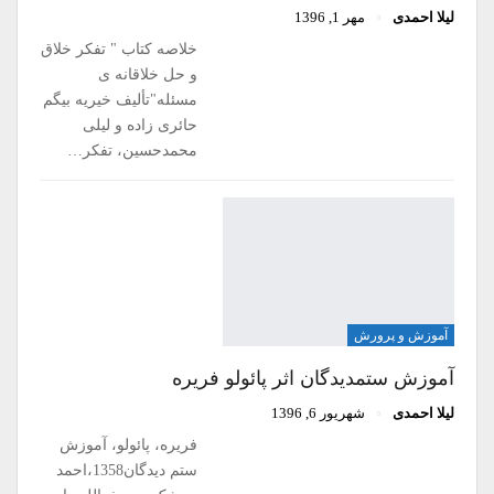
لیلا احمدی
مهر 1, 1396
خلاصه کتاب " تفکر خلاق
و حل خلاقانه ی
مسئله"تألیف خیریه بیگم
حائری زاده و لیلی
محمدحسین، تفکر…
آموزش و پرورش
آموزش ستمدیدگان اثر پائولو فریره
لیلا احمدی
شهریور 6, 1396
فریره، پائولو، آموزش
ستم دیدگان1358،احمد