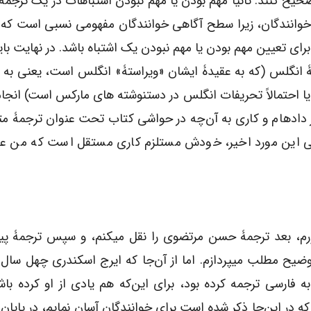
حیح کنند. ثانیاً مهم بودن یا مهم نبودن اشتباهات در یک ترجمه 
وانندگان، زیرا سطح آگاهی خوانندگان مفهومی نسبی است که د
رای تعیین مهم بودن یا مهم نبودن یک اشتباه باشد. در نهایت بای
تۀ انگلس (که به عقیدۀ ایشان «ویراستۀ» انگلس است، یعنی به
یا احتمالاً تحریفات انگلس در دستنوشته های مارکس است) انجام
سی این مورد اخیر، خودش مستلزم کاری مستقل است که من عجا
‌جا در هر مورد ابتدا متن آلمانی[۱] را می­آورم، بعد ترجمۀ حسن مرتضوی را نقل می­کنم، و سپس ترج
توضیح مطلب می­پردازم. اما از آن‌جا که ایرج اسکندری چهل سال
فارسی ترجمه کرده بود، برای این‌که هم یادی از او کرده با
 در این‌جا ذکر شده است برای خوانندگان آسان نمایم، در پایان 