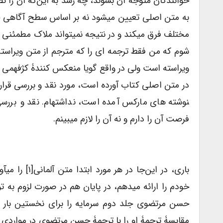
خوانندگان متوجه آن بشوند، چه رسد به این‌که آن را تص
به متن اصلی تعیین می­شود نه بر اساس سطح آگاهی خ
مختلف فرق می­کند و در نتیجه نمی­تواند ملاک مطمئنی ب
شوم که من فقط ترجمه­ ای را که مترجم از متن ویراس
ویراسته است ولی در واقع گویا منعکس­ کنندۀ کژفهمی 
نوشته­ های مارکس آمده است، نداشته­ام. نقد و برر
فرصت آن را دارم و نه آن را لازم می­بینم.
باری، در این
خودم را ارائه می­دهم، در پایان هم در صورت لزوم به 
حسن مرتضوی جلد دوم سرمایه را برای نخستین بار به 
مقایسۀ ترجمۀ او را با ترجمۀ حسن مرتضوی در مواردی که