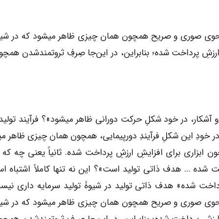
 به نحوی صوری و صریح همچون همان چیزی ظاهر می­شود که در شیوۀ
ارزشِ پرداخت شده؛ بنابراین، در این‌جا صِرفِ ثروتمندشدن همچ
ری و آشکار، در خود شکلِ حرکت دورانی ظاهر می­شود»؟ فرآیند تولید
در خودِ این شکلِ فرآیندِ دورپیمایی، همچون همان چیزی ظاهر می
ابزاری برای افزایشِ ارزشِ پرداخت شده. ثانیاً یعنی چه که 
اخت‌ شده … هدف ذاتی تولید است»؟ این نه تنها کاملاً اشتباه ا
 پرداخت ‌شده» هدف ذاتی تولید در شیوۀ تولید سرمایه داری نیس
 به نحوی صوری و صریح همچون همان چیزی ظاهر می­شود که در شیوۀ