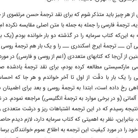
از هر چیز باید متذکر شوم که برای نقد ترجمۀ حسن مرتضوی از 
ه، ترجمۀ فارسی را جمله به جمله با متن اصلی مقایسه نکرده ­ام، 
 به این‌که کتاب سرمایه را در گذشته دو بار خوانده بودم (یک با
ی آن ـــ ترجمۀ ایرج اسکندری ـــ را و یک بار هم ترجمۀ روسی آ
ین از آن‌جا که کتاب­های متعددی (اعم از روسی و فارسی) در مورد
ی مارکسیستی مطالعه کرده بودم، برای نقد ترجمۀ یادشده صرف
ی را یک بار با دقّت از اول تا آخر خواندم و هر جا که احسا
اهی رخ داده است، ابتدا به ترجمۀ روسی و بعد برای اطمینان ب
آلمانی (و در برخی موارد به ترجمۀ انگلیسی) مراجعه نمودم. در ن
نتیجه رسیدم که در این ترجمه اشتباهات ریز و درشت متعددی را
ود را در مورد کیفیت این ترجمه به اطلاع عموم خوانندگان برسانم.