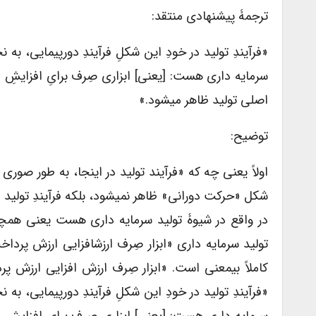
ترجمۀ پیشنهادی منتقد:
«فرآیندِ تولید در خودِ این شکلِ فرآیندِ دورپیمایی،
سرمایه داری هست: [یعنی] ابزاری صِرف برایِ افزایشِ 
اصلی تولید ظاهر می­شود.»
توضیح:
اولاً یعنی چه که «فرآیند تولید در این­جا، به ­طور صو
شکل «حرکت دورانی» ظاهر نمی­شود، بلکه فرآیندِ تولید 
در واقع در شیوۀ تولید سرمایه داری هست یعنی همچون 
تولید سرمایه داری «ابزار صِرف ارزش­افزایی ارزش پرد
کاملاً بی­معنی است. «ابزار صِرف ارزش ­افزایی ارزش
«فرآیندِ تولید در خودِ این شکلِ فرآیندِ دورپیمایی،