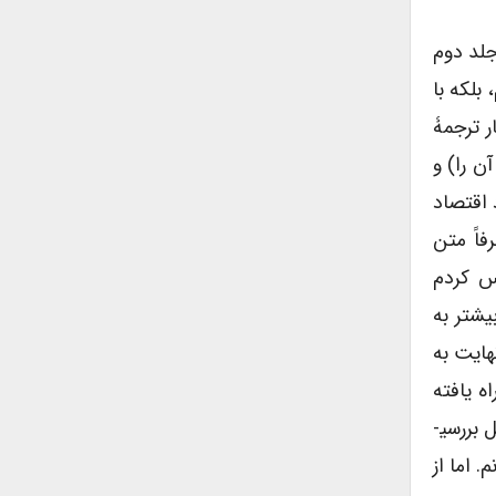
جلد دوم
بلکه با
ر ترجمۀ
ن را) و
 اقتصاد
اً متن
س ­کردم
یشتر به
هایت به
ه یافته
است. بنابراین، نظر به اهمیتی که کتاب سرمایه دارد، لازم دیدم حاصل بررسی­
 اما از