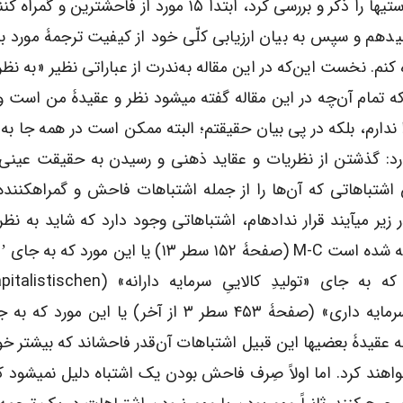
آن‌جا که در این مقاله نمی­توان تمام این اشتباهات و کاستی­ها را ذکر و بررسی کرد، ابتدا ۱۵ مورد از فا
کنم. نخست این‌که در این مقاله به‌‌ندرت از عباراتی نظیر «به نظر
ه تمام آن‌چه در این مقاله گفته می­شود نظر و عقیدۀ من است و ثا
 ندارم، بلکه در پی بیان حقیقتم؛ البته ممکن است در همه جا ب
دارد: گذشتن از نظریات و عقاید ذهنی و رسیدن به حقیقت عین
اشتباهاتی که آن‌ها را از جمله اشتباهات فاحش و گمراه­کننده 
آن‌ها را در میان ۱۵ موردی که در زیر می­آیند قرار نداده­ام، اشتباهاتی وجود دارد که شاید به 
شده است M’ (صفحۀ ۱۶۰ سطر ۵) یا این مورد که به جای «تولیدِ کالاییِ سرم
۵۰۰ (صفحۀ ۵۵۸ سطر ۱۰). احتمالاً به عقیدۀ بعضی­ها این قبیل اشتباهات آن‌قدر فاحش­اند که بیشت
هند کرد. اما اولاً صِرف فاحش بودن یک اشتباه دلیل نمی­شود ک