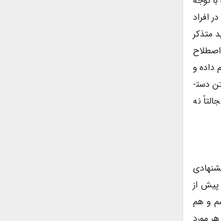
با توجه
ر افراد
د متذکر
 اصطلاح
 داده و
در متن اصلی کتاب آورده است، مورد نقد و بررسی قرار داده­ام و کاری به آن‌چه در حواشی کتاب تحت عنوان ترجمۀ متن دست­
لتاً نه
مۀ پیشنهادی
 پیش از
شم و هم
هر مورد