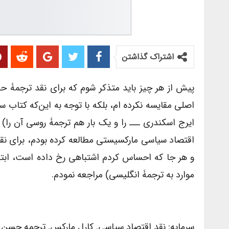
اشتراک گذاشتن
پیش از هر چیز باید متذکر شوم که برای نقد ترجمۀ ح
اصلی مقایسه نکرده ­ام، بلکه با توجه به این‌که کتاب س
ایرج اسکندری ـــ را و یک بار هم ترجمۀ روسی آن را) 
اقتصاد سیاسی مارکسیستی مطالعه کرده بودم، برای نقد ت
و هر جا که احساس ­کردم اشتباهی رخ داده است، ابتدا
موارد به ترجمۀ انگلیسی) مراجعه نمودم.
سرمایه: نقد اقتصاد سیاسی. کارل مارکس. ترجمه حسن مرتضوی. ج۲. تهران: لاهی