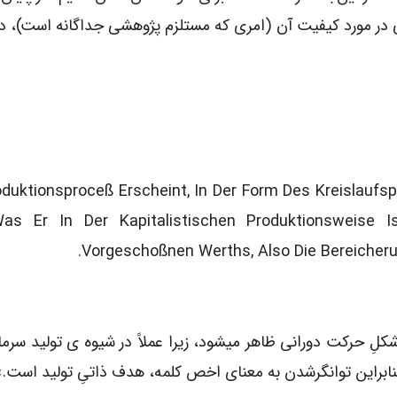
هرگونه اظهار نظری در مورد کیفیت آن (امری که مستلزم پژوهشی جداگانه است)،
oduktionsproceß Erscheint, In Der Form Des Kreislaufs
as Er In Der Kapitalistischen Produktionsweise I
Vorgeschoßnen Werths, Also Die Bereicherun
 شکلِ حرکت دورانی ظاهر می­شود، زیرا عملاً در شیوه­ ی تولید سرما
نابراین توانگرشدن به معنای اخص کلمه، هدف ذاتیِ تولید است.»