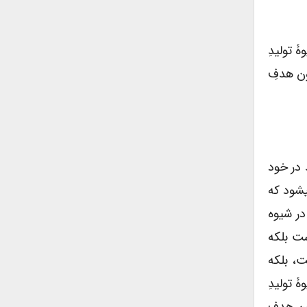
 تولیدِ
ون هدفِ
 در خود
­شود که
در شیوه
ست بلکه
ت، بلکه
 تولیدِ