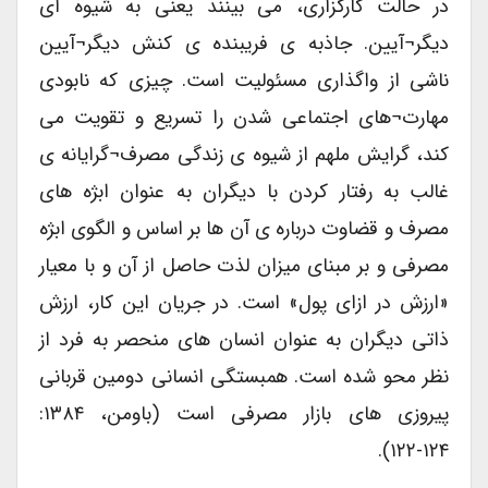
در حالت کارگزاری، می بینند یعنی به شیوه ای
دیگر¬آیین. جاذبه ی فریبنده ی کنش دیگر¬آیین
ناشی از واگذاری مسئولیت است. چیزی که نابودی
مهارت¬های اجتماعی شدن را تسریع و تقویت می
کند، گرایش ملهم از شیوه ی زندگی مصرف¬گرایانه ی
غالب به رفتار کردن با دیگران به عنوان ابژه های
مصرف و قضاوت درباره ی آن ها بر اساس و الگوی ابژه
مصرفی و بر مبنای میزان لذت حاصل از آن و با معیار
«ارزش در ازای پول» است. در جریان این کار، ارزش
ذاتی دیگران به عنوان انسان های منحصر به فرد از
نظر محو شده است. همبستگی انسانی دومین قربانی
پیروزی های بازار مصرفی است (باومن، ۱۳۸۴:
۱۲۴-۱۲۲).