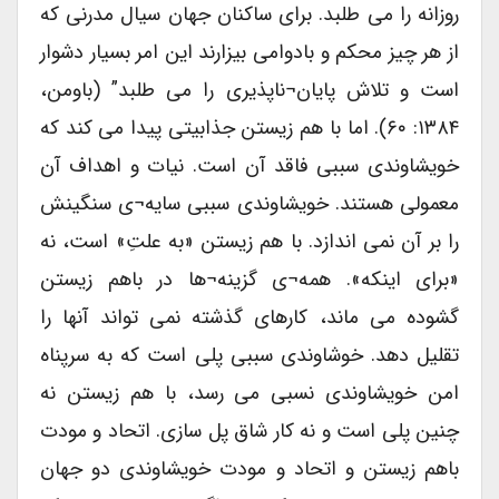
روزانه را می طلبد. برای ساکنان جهان سیال مدرنی که
از هر چیز محکم و بادوامی بیزارند این امر بسیار دشوار
است و تلاش پایان¬ناپذیری را می طلبد” (باومن،
۱۳۸۴: ۶۰). اما با هم زیستن جذابیتی پیدا می کند که
خویشاوندی سببی فاقد آن است. نیات و اهداف آن
معمولی هستند. خویشاوندی سببی سایه¬ی سنگینش
را بر آن نمی اندازد. با هم زیستن «به علتِ» است، نه
«برای اینکه». همه¬ی گزینه¬ها در باهم زیستن
گشوده می ماند، کارهای گذشته نمی تواند آنها را
تقلیل دهد. خوشاوندی سببی پلی است که به سرپناه
امن خویشاوندی نسبی می رسد، با هم زیستن نه
چنین پلی است و نه کار شاق پل سازی. اتحاد و مودت
باهم زیستن و اتحاد و مودت خویشاوندی دو جهان