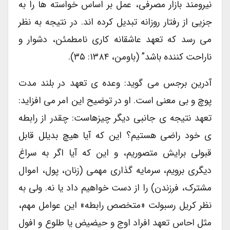
نیرومند بازار مصرفی، عمل بر اساس خواسته ها را به
جزیی از رفتار روزانه تبدیل کرده اند. در نتیجه به نظر
می رسد که تعهد عاشقانه کاری نامطمئن، دشوار و
ناراحت کننده باشد” (باومن، ۱۳۸۴: ۳۵).
آدرین برجس می گوید: وعده ی تعهد در بلند مدت
پوچ و بی معنی است. او در توضیح این امر می افزاید:
تعهد نتیجه ی جانبی دیگر چیزهاست: چقدر از رابطه
ی خود راضی هستیم؟ این که آیا هیچ بدیلل قابل
قبولی برایش متصوریم، و این که آیا اگر به سراغ
دیگری برویم، سرمایه گذاری مهمی (زنان، پول، اموال
مشترک، فرزندن) را از دست خواهیم داد یا نه. ولی به
نظر کریل رسبولت «متخصص رابطه» این عوامل مهم،
مثل احاس تعهد افراد اوج و حیضیض یا طلوع و افول