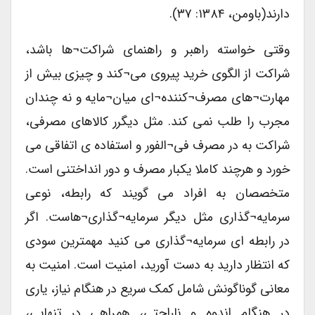
دارند(باومن، ۱۳۸۴: ۳۷).
وقتی خواسته راهبر و راهنمای شراکت¬ها باشد،
شراکت از الگوی خرید پیروی می¬کند و چیزی بیش از
مهارت¬های مصرف¬کننده¬ای میان¬مایه و نه چندان
مجرب را طلب نمی کند. مثل دیگرر کالاهای مصرفی،
شراکت به در مصرف فی¬الفور و استفاده ی اتفاقی می
خورد و هرچند کاملا یکبار مصرف و دور انداختنی است.
متخصصان به افراد می گویند که رابطه، نوعی
سرمایه¬گذاری مثل دیگر سرمایه¬گذاری¬هاست. اگر
در رابطه ای سرمایه¬گذاری می کنید مهمترین سودی
که انتظار دارید به دست آورید، امنیت است. امنیت به
معانی گوناگونش شامل کمک سریع در هنگام نیاز، یاری
در هنگام اندوه و ناراحتی، همراهی در تنهایی،