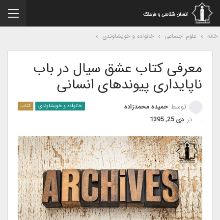
نه
علوم اجتماعی
خانواده و خویشاوندی
معرفی کتاب عشق سیال در باب
ناپایداری پیوندهای انسانی
توسط
حمیده محمدزاده
خانواده و خویشاوندی
کتاب
در
دی 25, 1395