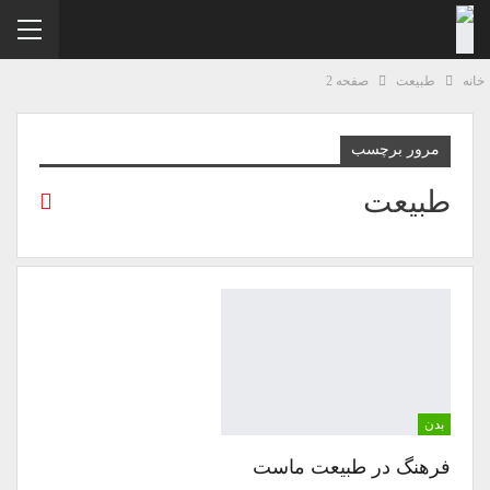
نه
طبیعت
صفحه 2
مرور برچسب
طبیعت
بدن
فرهنگ در طبیعت ماست