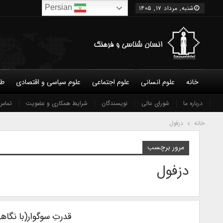
Persian
شنبه, مرداد ۱۷, ۱۴۰۵
خانه
علوم انسانی
علوم اجتماعی
علوم سیاسی و اقتصادی
طب
درباره ما
شورای عالی
نویسندگان
شرایط همکاری و عضویت
تماس 
خانه
دزفول
مرور برچسب
دزفول
قدرتِ سوگوار(با نگاه