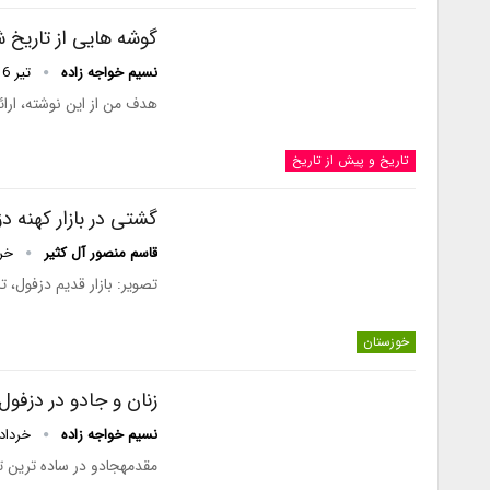
گوشه هایی از تاری
نسیم خواجه زاده
تیر 16, 1394
هدف من از این نوشته، ارا
تاریخ و پیش از تاریخ
گشتی در بازار کهنه د
قاسم منصور آل کثیر
خرداد 
تصویر: بازار قدیم دزفول، تابستان 1390دزفول یا به زبان محلی دسفیل شهری کهن 
خوزستان
زنان و جادو در دزفول
نسیم خواجه زاده
خرداد 24, 90
مقدمهجادو در ساده ترین ت