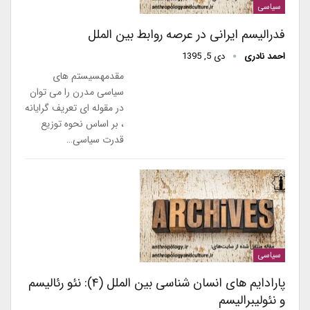
سیاسی
فدرالیسم ایرانی در عرصه روابط بین الملل
احمد نادری
دی 5, 1395
مقدمهسیستم های
سیاسی مدرن را می توان
در مقوله ای تعریف گرایانه
، بر اساس نحوه توزیع
قدرت سیاسی…
سیاسی
پارادایم های انسان شناسی بین الملل (۴): نئو رئالیسم
و نئولیبرالیسم