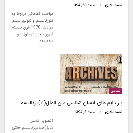
احمد نادری
اسفند 28, 1394
مباحث گفتمانی مربوط به
نئورئالیسم و نئولیبرالیسم
در دهه 1970 قرن بیستم
ظهور کرد و در طول دو
دهه بعد…
سیاسی
پارادایم های انسان شناسی بین الملل(۳): رئالیسم
احمد نادری
اسفند 3, 1394
(تصویر: تامس
هابز)مقدمهرئالیسم سنتی