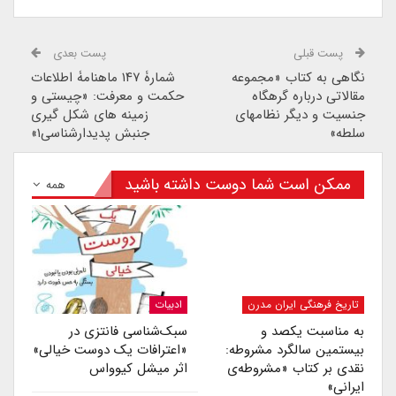
پست قبلی
پست بعدی
نگاهی به کتاب «مجموعه
شمارۀ ۱۴۷ ماهنامۀ اطلاعات
مقالاتی درباره گرهگاه
حکمت و معرفت: «چیستی و
جنسیت و دیگر نظامهای
زمینه­ های شکل گیری
سلطه»
جنبش پدیدارشناسی۱»
ممکن است شما دوست داشته باشید
همه
تاریخ فرهنگی ایران مدرن
ادبیات
به مناسبت یکصد و
سبک‌شناسی فانتزی در
بیستمین سالگرد مشروطه:
«اعترافات یک دوست خیالی»
نقدی بر کتاب «مشروطه‌ی
اثر میشل کیوواس
ایرانی»