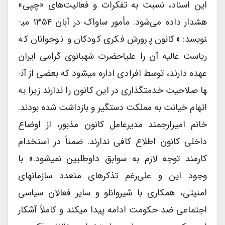
این اسناد، نسبت به تفکرات و فعالیت‌های «چپی»
هشدار داده می‌شود. مأمور ساواک در آبان ۱۳۵۴ می­
نویسد: «کانون پرورش فکری کودکان و نوجوانان که
ریاست عالیه آن را علیاحضرت شهبانوی گرامی ایران
عهده دارند، توسط افرادی اداره می­شود که بعضی از آن­
ها صلاحیت خدمت­گذاری در این کانون را ندارند زیرا به
اتهام خیانت به مملکت دستگیر و بازداشت شده بودند.
خانم امیرارجمند مدیرعامل کانون مذبور، از اوضاع
داخلی کانون اطلاع کافی ندارند. ضمناً در استخدام
کارمند توجه لازم به سوابق داوطلبین نمی­شود.» با
وجود این و علی‌رغم تذکرهای متعدد سازمان­های
امنیتی، همکاری با شیروانلو و سایر فعالان سیاسی
اجتماعی ضد حکومت ادامه پیدا می­کند و کاملاً آشکار