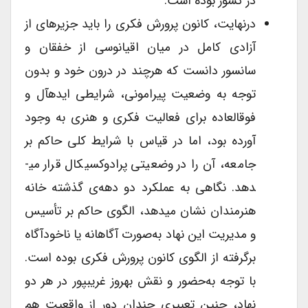
در کشور بوده است.
درنهایت، کانون پرورش فکری را باید جزیره­ای از
آزادی کامل در میان اقیانوسی از خفقان و
سانسور دانست که هرچند در درون خود و بدون
توجه به وضعیت پیرامونی، شرایطی ایده­آل و
فوق­العاده برای فعالیت فکری و هنری به وجود
آورده بود، اما در قیاس با شرایط کلی حاکم بر
جامعه، آن را در وضعیتی پرادوکسیکال قرار می­
دهد. نگاهی به عملکرد دو دهه‌ی گذشته خانه
هنرمندان نشان می­دهد، الگوی حاکم بر تأسیس
و مدیریت این نهاد به‌صورت آگاهانه یا ناخودآگاه
برگرفته از الگوی کانون پرورش فکری بوده است.
با توجه به‌حضور و نقش بهروز غریب­پور در هر دو
نهاد، چنین تعبیری چندان دور از واقعیت هم