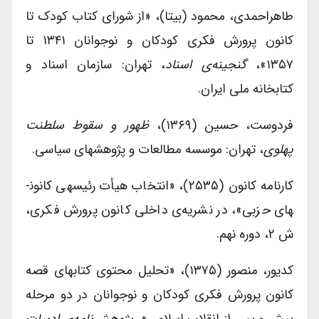
طاهراحمدی، محمود (بی­تا)، «از شورای کتاب کودک تا
کانون پرورش فکری کودکان و نوجوانان ۱۳۴۱ تا
۱۳۵۷»،
گنجینه‌ی اسناد
، تهران: سازمان اسناد و
کتابخانه ملی ایران.
فردوست، حسین (۱۳۶۹)،
ظهور و سقوط سلطنت
پهلوی
، تهران: موسسه مطالعات و پژوهش­های سیاسی.
کارنامه کانون (۲۵۳۵)، «انتخاب هیأت رئیسه­ی کانون­
های حزبی»، در نشریه‌ی داخلی کانون پرورش فکری،
ش ۲، دوره نهم.
کدیور، منصور (۱۳۷۵)، «تحلیل محتوی کتاب­های قصه
کانون پرورش فکری کودکان و نوجوانان در دو مرحله