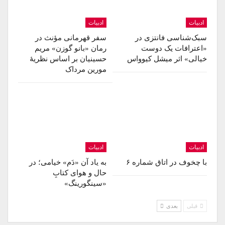
ادبیات
ادبیات
سبک‌شناسی فانتزی در
سفر قهرمانی مؤنث در
«اعترافات یک دوست
رمان «بانو گوزن» مریم
خیالی» اثر میشل کیوواس
حسینیان بر اساس نظریۀ
مورین مرداک
ادبیات
ادبیات
با چخوف در اتاق شماره ۶
به یاد آن «دَم» خیامی؛ در
حال و هوای کتابِ
«سینگورینگ»
قبلی
بعدی