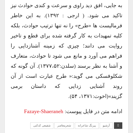
به جایی، افق دید راوی و سرعت و کندی حوادث نیز
تاکید می شود. ( ارجی : ۱۳۹۲). به این خاطر
فرمالیست ها «طرح» را نه تنها ترتیب حوادث، بلکه
کلیه تمهیدات به کار گرفته شده برای قطع و تاخیر
روایت می دانند؛ چیزی که زمینه آشنازدایی را
فراهم می آورد و مانع می شود تا حوادث، متعارف
و آشنا به نظر برسند (سلدن:۱۳۷۷،۵۲). آن گونه که
شکلوفسکی می گوید:« طرح عبارت است از آن
روند آشنایی زدایی که داستان برمی
گزیند»(اخوت:۱۳۷۱، ۵۴).
ادامه متن در فایل پیوست:
Fazaye-Shaeraneh
آرشیو
پیرنگ شاعرانه
شعرمعاصر
شفیعی کدکنی