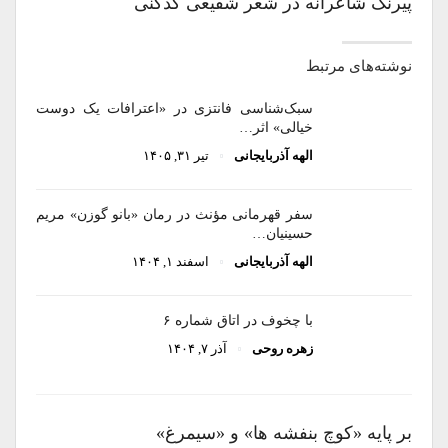
پیرنگ شاعرانه در شعر شفیعی کدکنی
نوشته‌های مرتبط
سبک‌شناسی فانتزی در «اعترافات یک دوست
خیالی» اثر…
الهه آذربایجانی
تیر ۳۱, ۱۴۰۵
سفر قهرمانی مؤنث در رمان «بانو گوزن» مریم
حسینیان…
الهه آذربایجانی
اسفند ۱, ۱۴۰۴
با چخوف در اتاق شماره ۶
زهره روحی
آذر ۷, ۱۴۰۴
بر پایه «کوچ بنفشه ها» و «سیمرغ»