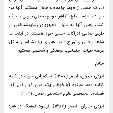
ادراک حسی از خود، جامعه و جهان هستند. آنها می­
خواهند مزه، سطح، ظاهر، بو، و صدای خوبی را درک
کنند، یعنی آنها به دنبال تجربه­های زیبایی­شناختی از
طریق تمامی ادراکات حسی خود هستند. در اینجا ما
شاهد پخش و توزیع شدن هنر و زیبایی­شناسی به کل
عرصه حیات اجتماعی، فرهنگی و شخصی هستیم.
منابع
ایزدی جیران، اصغر (۱۳۸۷) «حکمرانی خوب در آئینه
کتاب دده قورقود (بازخوانی یک متن کهن ادبی)»،
فصلنامه تخصصی علوم اجتماعی، صص: ۲۱-۴۹.
ایزدی جیران، اصغر (۱۳۸۷) بازنمود فرهنگ در هنر: