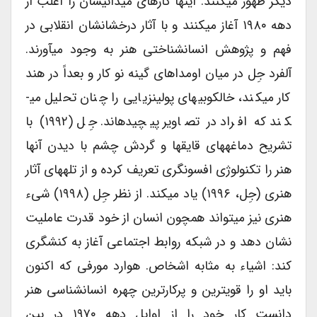
دیگر ظهور می­کنند. اینها کارهای میدانی­شان را اغلب از
دهه ۱۹۸۰ آغاز می­کنند و با آثار درخشان­شان انقلابی در
فهم و پژوهش انسان­شناختی هنر به وجود می­آورند.
آلفرد جِل در میان اومداهای گینه نو کار و بعداً در هند
کار می­کند، خالکوبی­های پولینزیایی را چنان تحلیل می­
کند که افراد در تصاویر پیچیده­اند. جِل (۱۹۹۲) با
تشریح دماغه­های قایق­ها و گردش چشم با دیدن آنها
هنر را تکنولوژی افسون­گری تعریف کرده و از تله­های آثار
هنری (جِل، ۱۹۹۶) یاد می­کند. از نظر جِل (۱۹۹۸) شیء
هنری نیز می­تواند همچون انسان از خود قدرت عاملیت
نشان دهد و در شبکه روابط اجتماعی آغاز به کنشگری
کند: اشیاء به مثابه اشخاص. هوارد مورفی که اکنون
باید او را قوی­ترین و پرکارترین چهره انسان­شناسی هنر
دانست کار خود را از اوایل دهه ۱۹۷۰ در بین