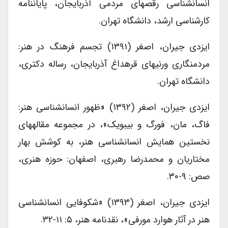
انسان­شناسی رقص­های مردمی آذربایجان، پایان­نامه
کارشناسی ارشد، دانشگاه تهران.
ایزدی جیران، اصغر (۱۳۹۱) تجسم فرهنگ در هنر:
مردم­نگاری ورنی­های قره­داغ آذربایجان، رساله دکتری،
دانشگاه تهران.
ایزدی جیران، اصغر (۱۳۹۲) «ظهور انسان­شناسی هنر:
فاگ، مان، فورگ و بیبویک»، در مجموعه مقاله­های
نخستین همایش انسان­شناسی هنر، به کوشش بهار
مختاریان و محمدرضا رهبری، اصفهان: حوزه هنری،
صص: ۹-۳۰.
ایزدی جیران، اصغر (۱۳۹۳) «شکوفایی انسان­شناسی
هنر در آثار هوارد مورفی»، نقدنامه هنر، ۵: ۱۱-۳۲.