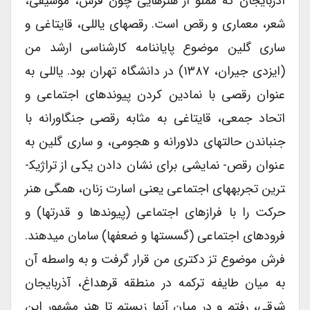
آذربایجان که مملو از هنرهایی چون فرش، موسیقی،
شعر، معماری و رقص است. رقص­های یاللی، قایتاغی و
ساری گلین موضوع پایان­نامه کارشناسی ارشد من
(ایزدی جیران، ۱۳۸۷) در دانشگاه تهران بود. یاللی به
عنوان رقصی با نمادین کردن پیوندهای اجتماعی و
اتحاد جمعی، قایتاغی به مثابه رقصی جنگاورانه با
جنباندن حالت­های دلاورانه و هجومی، و ساری گلین به
عنوان رقص- نمایشی برای نشان دادن یکی از تراژیک­
ترین تجربه­های اجتماعی یعنی اسارت زنان، همگی هنر
حرکت را با فرازهای اجتماعی (پیوندها و قدرت­ها) و
فرودهای اجتماعی (گسست­ها و ضعف­ها) سامان می­دهند.
فرش موضوع تز دکتری من قرار گرفت و به واسطه آن
به میان طایفه ترکمه در منطقه قره­داغ، آذربایجان
شرقی، رفتم و در میان آنها زیستم تا هنر مشهور این