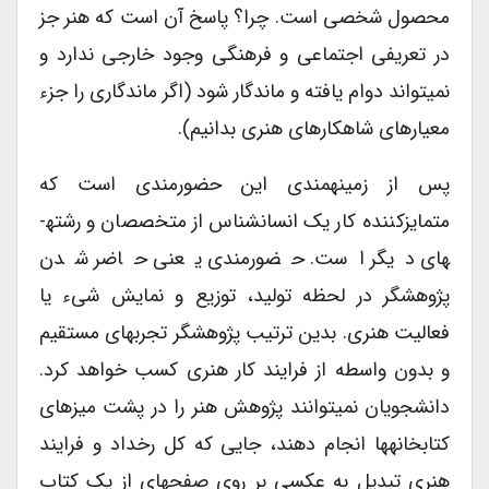
محصول شخصی است. چرا؟ پاسخ آن است که هنر جز
در تعریفی اجتماعی و فرهنگی وجود خارجی ندارد و
نمی­تواند دوام یافته و ماندگار شود (اگر ماندگاری را جزء
معیارهای شاهکارهای هنری بدانیم).
پس از زمینه­مندی این حضورمندی است که
متمایزکننده کار یک انسان­شناس از متخصصان و رشته­
های دیگر است. حضورمندی یعنی حاضر شدن
پژوهشگر در لحظه تولید، توزیع و نمایش شیء یا
فعالیت هنری. بدین ترتیب پژوهشگر تجربه­ای مستقیم
و بدون واسطه از فرایند کار هنری کسب خواهد کرد.
دانشجویان نمی­توانند پژوهش هنر را در پشت میزهای
کتابخانه­ها انجام دهند، جایی که کل رخداد و فرایند
هنری تبدیل به عکسی بر روی صفحه­ای از یک کتاب