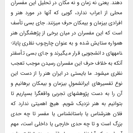
دهند. یعنی نه زمان و نه مکان در تحلیل این مفسران
محلی از اعراب ندارد، گویی که آنها در مورد هنر و
افرادی بی­زمان و بی­مکان حرف می­زنند. جای بسی تأسف
است که این مفسران در میان برخی از پژهشگران هنر
همواره ستایش شده و به عنوان چارچوب نظری پایان­
نامه­های دانشجویی قرار می­گیرند و جای بسی تأسف­تر
آنکه به خلاف حرف این مفسران رسیدن موجب تعجب
نظری می­شود. ما بایستی در ایران هنر را از دست این
نوع تفسیرهای ایران­شمولِ بی­­زمان و بی­مکان برهانیم و
آن را به دست پژوهش­های تجربی واقع­گرا بسپاریم تا
بتوانیم به هنر نزدیک شویم. هیچ اهمیتی ندارد که
فلان هنرشناس یا باستان­شناس یا مفسر تا چه حدی
بزرگ است و تا چه حدی خارجی یا داخلی است، مهم