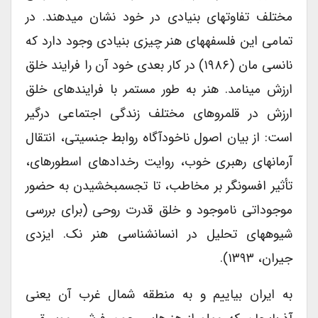
مختلف تفاوت­های بنیادی در خود نشان می­دهند. در
تمامی این فلسفه­های هنر چیزی بنیادی وجود دارد که
نانسی مان (۱۹۸۶) در کار بعدی خود آن را فرایند خلق
ارزش می­نامد. هنر به طور مستمر با فرایندهای خلق
ارزش در قلمروهای مختلف زندگی اجتماعی درگیر
است: از بیان اصول ناخودآگاه روابط جنسیتی، انتقال
آرمان­های رهبری خوب، روایت رخدادهای اسطوره­ای،
تأثیر افسون­گر بر مخاطب، تا تجسم­بخشیدن به حضور
موجوداتی ناموجود و خلق قدرت روحی (برای بررسی
شیوه­های تحلیل در انسان­شناسی هنر نک. ایزدی
جیران، ۱۳۹۳).
به ایران بیاییم و به منطقه شمال غرب آن یعنی