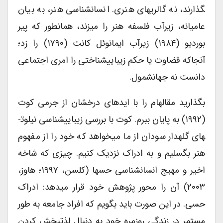
گذارند، نه گالری­های هنری. انسان­شناسی هنر، به بیان
عامیانه، زیرآب فلسفه هنر را می­زند، همانطور که پیر
بوردیو (۱۹۸۴) زیرآب ایمانوئل کانت (۱۷۹۰) را زد؛
آنجاکه قضاوت یا حکم زیبایی­شناختی را امری اجتماعی
دانست نه جهان­شمول.
بگذارید مقاله­ام را با ایده­ای درخشان از جرمی کوت
(۱۹۹۲) به پایان ببرم. کوت با بررسی زیبایی­شناسی نیلوت­
های گله­دار سودان از ما می­خواهد که خود را از مفهوم
هنر بگسلیم و به ادراک نزدیک کنیم. چیزی که شاخه
اخیر و مهیج انسان­شناسی حس­ها (کلسن، ۱۹۹۷؛ هاوز،
۲۰۰۳) آن را محور پژوهش خود قرار می­دهد: ادراک
حسی. در این صورت باید بگویم که افراد جامعه به طور
مستمر در زندگی روزمره خود به دنبال لذت­بخش کردن