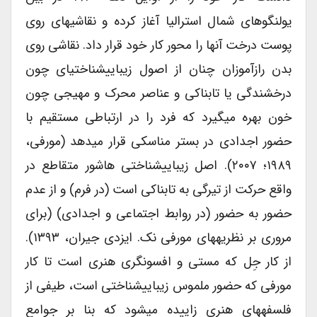
یولنگوهای شمال استرالیا آغاز کرده و نقاشی­های روی
پوست درخت آنها را محور کار خود قرار داد. نقاشی روی
بدن رازآموزان چنان از اصول زیبایی­شناختی­ای چون
درخشندگی یا تابناکی و عناصر محرک و مهیجی چون
خون بهره می­گیرد که فرد را در ارتباطی مستقیم با
حضور اجدادی در بستر مناسکی قرار می­دهد (مورفی،
۱۹۸۹؛ ۲۰۰۷). اصل زیبایی­شناختی هاشور متقاطع در
واقع حرکت از تیرگی به تابناکی است (در فرم) و از عدم
حضور به حضور (در روابط اجتماعی و اجدادی) (برای
مروری بر نظریه­های مورفی نک. ایزدی جیران، ۱۳۹۳).
از کار جِل که مستی و افسون­گری هنری است تا کار
مورفی که حضور ملموس زیبایی­شناختی است، طیفی از
فلسفه­های هنری زاییده می­شود که بنا بر جوامع