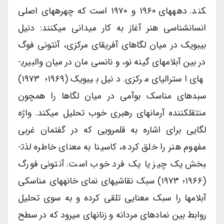
کند. دهه­های ۱۹۶۰ و ۱۹۷۰ است که چهره­های اصلی
انسان­شناسی هنر آغاز به کار میدانی می­کنند: دنیل
بیبویک در میان لگاهای آفریقای مرکزی، آنتونی فوگ
در بین آبلام­های گینه نو، و نانسی مان در میان والبیری­
های استرالیای مرکزی. دنیل بیبویک (۱۹۶۹؛ ۱۹۷۳)
سبدهای مناسک بوآمی در میان لگاها را همچون
منتقل­کننده آرمان­های رهبری خوب تحلیل می­کند. واژه
لگایی برای اشاره به قلمرویی که در گفتمان غربی
مفهوم هنر را خلق کرده، کاسینا به معنای خاطره لذت­
بخش یک چیز یا یک فرد خوب است. آنتونی فورگ
(۱۹۶۶؛ ۱۹۷۳) سبک نقاشی­های نمای خانه­های مناسکی
آبلام­ها را سبک معنایی تلقی کرده و به سوی تحلیل
روابط بین نمادهای مردانه و زنانه­ای می­رود که در سطح