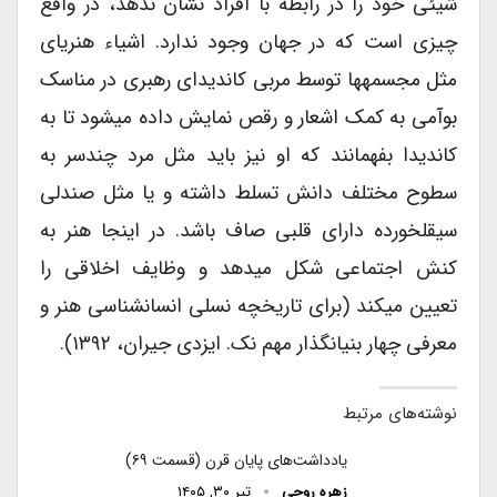
شیئی خود را در رابطه با افراد نشان ندهد، در واقع
چیزی است که در جهان وجود ندارد. اشیاء هنری­ای
مثل مجسمه­ها توسط مربی کاندیدای رهبری در مناسک
بوآمی به کمک اشعار و رقص نمایش داده می­شود تا به
کاندیدا بفهمانند که او نیز باید مثل مرد چندسر به
سطوح مختلف دانش تسلط داشته و یا مثل صندلی
سیقل­خورده دارای قلبی صاف باشد. در اینجا هنر به
کنش اجتماعی شکل می­دهد و وظایف اخلاقی را
تعیین می­کند (برای تاریخچه نسلی انسان­شناسی هنر و
معرفی چهار بنیانگذار مهم نک. ایزدی جیران، ۱۳۹۲).
نوشته‌های مرتبط
یادداشت‌های پایان قرن (قسمت ۶۹)
زهره روحی
تیر ۳۰, ۱۴۰۵