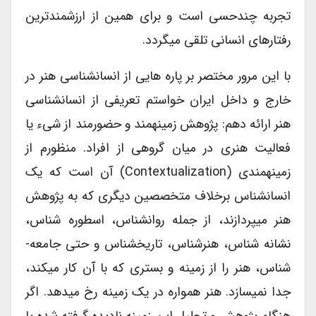
تجربه چندحسی است و برای همین از ارزشمندترین
رفتارهای انسانی تلقی می­گردد.
با این مرور مختصر بر پاره­ هایی از انسان­شناسی هنر در
خارج و داخل ایران خواستم تعریفی از انسان­شناسی
هنر ارائه دهم: پژوهش زمینه­مند و حضورمند از شیء یا
فعالیت هنری در میان گروهی از افراد. منظورم از
زمینه­مندی (contextualization) آن است که یک
انسان­شناس برخلاف متخصصین دیگری که به پژوهش
هنر می­پردازند، از جمله روان­شناس، اسطوره­ شناس،
نشانه­ شناس، هنرشناس، تاریخ­شناس و حتی جامعه­
شناس، هنر را از زمینه و بستری که با آن کار می­کند،
جدا نمی­سازد. هنر همواره در یک زمینه رخ می­دهد. اگر