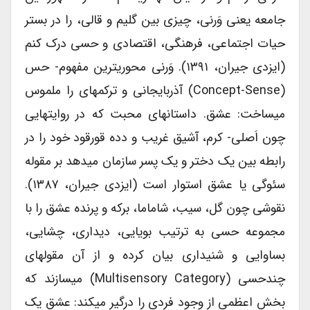
جامعه یعنی وَرنی، چیزی بین گلیم و قالی، را در بستر
حیات اجتماعی، فرهنگی، اقتصادی و حسی درک کنم
(ایزدی جیران، ۱۳۹۱). وَرنی محوری­ترین مفهوم- حس
(concept-Sense) آذربایجانی و ترکمه­ای را ملموس
می­ساخت: عشق. داستان­های محبت که در روایت­هایی
چون اَصلی- کرم، آشیق غریب و دده قورقود خود را در
رابطه بین یک دختر و یک پسر سازمان می­دهد بر مقوله
سئوگی یا عشق استوار است (ایزدی جیران، ۱۳۸۷).
نقوشی چون گل، سیب، شاماما، برکه و پرنده عشق را با
مجموعه حسی به ترتیب بویایی، دیداری، چشایی،
بساوایی و شنیداری بیان کرده و از آن مقوله­ای
چندحسی (multisensory Category) می­سازند که
بخش اعظمی از وجود فردی را درگیر می­کند: عشق یک