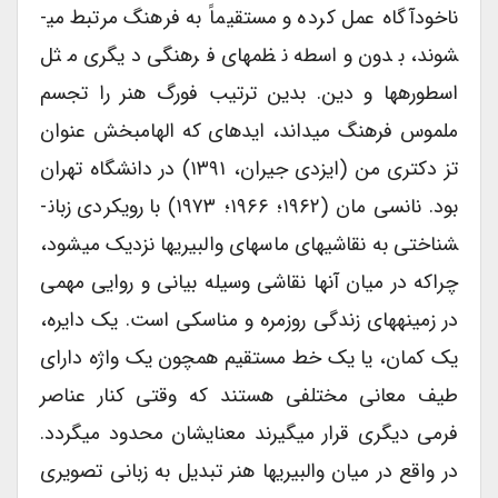
ناخودآگاه عمل کرده و مستقیماً به فرهنگ مرتبط می­
شوند، بدون واسطه نظم­های فرهنگی دیگری مثل
اسطوره­ها و دین. بدین ترتیب فورگ هنر را تجسم
ملموس فرهنگ می­داند، ایده­ای که الهام­بخش عنوان
تز دکتری من (ایزدی جیران، ۱۳۹۱) در دانشگاه تهران
بود. نانسی مان (۱۹۶۲؛ ۱۹۶۶؛ ۱۹۷۳) با رویکردی زبان­
شناختی به نقاشی­های ماسه­ای والبیری­ها نزدیک می­شود،
چراکه در میان آنها نقاشی وسیله بیانی و روایی مهمی
در زمینه­های زندگی روزمره و مناسکی است. یک دایره،
یک کمان، یا یک خط مستقیم همچون یک واژه دارای
طیف معانی مختلفی هستند که وقتی کنار عناصر
فرمی دیگری قرار می­گیرند معنای­شان محدود می­گردد.
در واقع در میان والبیری­ها هنر تبدیل به زبانی تصویری