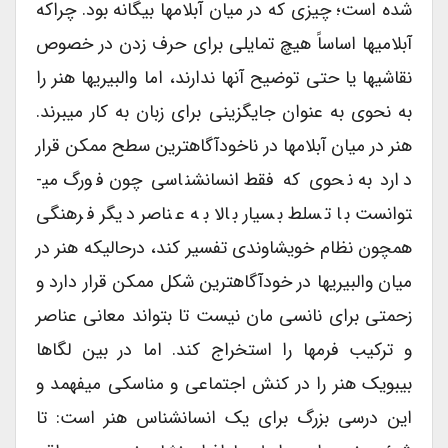
شده است؛ چیزی که در میان آبلام­ها بیگانه بود. چراکه
آبلامی­ها اساساً هیچ تمایلی برای حرف زدن در خصوص
نقاشی­ها یا حتی توضیح آنها ندارند، اما والبیری­ها هنر را
به نحوی به عنوان جایگزینی برای زبان به کار می­برند.
هنر در میان آبلام­ها در ناخودآگاه­ترین سطح ممکن قرار
دارد به نحوی که فقط انسان­شناسی چون فورگ می­
توانست با تسلط بسیار بالا به عناصر دیگر فرهنگی
همچون نظام خویشاوندی تفسیر کند، درحالیکه هنر در
میان والبیری­ها در خودآگاه­ترین شکل ممکن قرار دارد و
زحمتی برای نانسی مان نیست تا بتواند معانی عناصر
و ترکیب فرم­ها را استخراج کند. اما در بین لگاها
بیبویک هنر را در کنش اجتماعی و مناسکی می­فهمد و
این درسی بزرگ برای یک انسان­شناس هنر است: تا