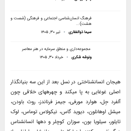
فرهنگ انسان‌شناسی اجتماعی و فرهنگی (شصت و
هشت):…
سیما ذوالفقاری
تیر ۳۰, ۱۴۰۵
مجموعه‌داری و منطق سرمایه در هنر معاصر
ونوشه شکری
خرداد ۳۰, ۱۴۰۵
هیجان انسان­شناختی در نسل بعد از این سه بنیان­گذار
اصلی غوغایی به پا می­کند و چهره­های خلاقی چون
آلفرد جِل، هوارد مورفی، جیمز فرناندز، روث باودن،
میشل اوهانلون، دیوید گاس، نیکولاس توماس، لوک
تایلور، سیلویا بون، سوزان کوچلر و ده­ها انسان­شناس