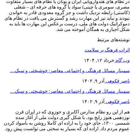
در نظام های هندواروپایی ایران و یونان یا نظام های بسیار متفاوت
مصری، سومری یا چینی) سواد با گروه های حرفه ای – شغلی
(کاستی) رابطه نزدیک داشت و جز گروه معدودی قادر به خواندن
نبودند و نباید نیز این مهارت رشد و گسترش می یافت در نظام های
دموکراتیک دولت های ملی، درست برعکس این مهارت ها باید به
شکل اجباری به همگان آموخته می شد.
نوشته‌های مرتبط
اثرات فرهنگ بر سلامت
وب گاه
خرداد ۱۲, ۱۴۰۴
سمینار مسائل فرهنگی و اجتماعی معاصر: خوشبختی و سبک…
ناصر فکوهی
آذر ۹, ۱۴۰۲
سمینار مسائل فرهنگی و اجتماعی معاصر: خوشبختی و سبک…
ناصر فکوهی
آذر ۹, ۱۴۰۲
هم از این رو نظام مدارس اکابری و حوزوی که در ایران قرن
نوزدهمی هنوز رایج بود، با شکل گیری دولت ملی از آغاز سده
شمسی ۱۳۰۰، جای خود را به اراده ای کاملا روشن به باسواد کردن
عموم مردم داد. اراده ای که بسیار به سختی می توانست پیش رود.