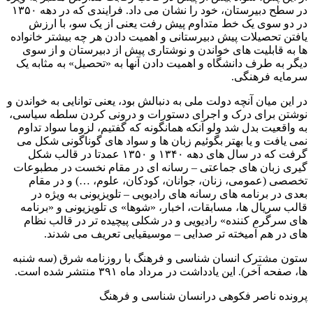
در سطح دبیرستان، خود را نشان می داد. فرایندی که در دهه ۱۳۵۰
در دو سوی یک خط متداوم پیش رفت یعنی از یک سو، با ارزش
یافتن تحصیلات پیش دبیرستانی و اهمیت دادن هر چه بیشتر خانواده
ها به قابلیت های خواندن و نوشتاری پیش از دبیرستان و از سوی
دیگر به طرف دانشگاه و اهمیت دادن آنها به «تحصیل» به مثابه یک
سرمایه فرهنگی.
در این میان آنچه دولت ملی به دنبالش بود، یعنی توانایی به خواندن و
نوشتن برای درک و اجرای دستورات و درونی کردن سلطه سیاسی،
به واقعیت بدل شد ولو آنکه همانگونه که گفتیم، لزوما سواد تداوم
نمی یافت و یا بهتر بگوئیم زبان ها و سواد های گوناگونی شکل می
گرفت که در سال های دهه ۱۳۴۰ و ۱۳۵۰ عمدتا در قالب شکل
گیری زبان های جماعتی – رسانه ای در مقام نخست در مطبوعات
تخصصی (عمومی، زنان، جوانان، کودکان، علوم، …) و در مقام
بعدی در برنامه های رسانه های رادیویی – تلویزیونی به ویژه در
قالب سریال ها، مسابقات، اخبار، «شوها» ی تلویزیونی و «برنامه
های سرگرم کننده» رادیویی و در شکلی پیچیده تر در قالب نظام
های در هم آمیخته تر صدایی – موسیقیایی تعریف می شدند.
ستون مشترک انسان شناسی و فرهنگ با روزنامه شرق (سه شنبه
ها، صفحه آخر). این یادداشت در مرداد ماه ۳۹۱ منتشر شده است.
پرونده ناصر فکوهی درانسان شناسی و فرهنگ