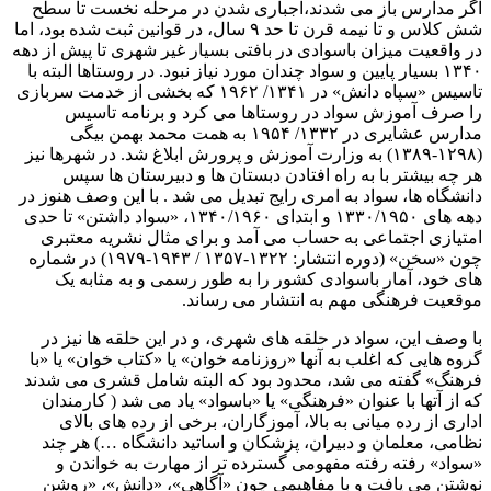
اگر مدارس باز می شدند،اجباری شدن در مرحله نخست تا سطح
شش کلاس و تا نیمه قرن تا حد ۹ سال، در قوانین ثبت شده بود، اما
در واقعیت میزان باسوادی در بافتی بسیار غیر شهری تا پیش از دهه
۱۳۴۰ بسیار پایین و سواد چندان مورد نیاز نبود. در روستاها البته با
تاسیس «سپاه دانش» در ۱۳۴۱/ ۱۹۶۲ که بخشی از خدمت سربازی
را صرف آموزش سواد در روستاها می کرد و برنامه تاسیس
مدارس عشایری در ۱۳۳۲/ ۱۹۵۴ به همت محمد بهمن بیگی
(۱۲۹۸-۱۳۸۹) به وزارت آموزش و پرورش ابلاغ شد. در شهرها نیز
هر چه بیشتر با به راه افتادن دبستان ها و دبیرستان ها سپس
دانشگاه ها، سواد به امری رایج تبدیل می شد . با این وصف هنوز در
دهه های ۱۳۳۰/۱۹۵۰ و ابتدای ۱۳۴۰/۱۹۶۰، «سواد داشتن» تا حدی
امتیازی اجتماعی به حساب می آمد و برای مثال نشریه معتبری
چون «سخن» (دوره انتشار: ۱۳۲۲-۱۳۵۷ / ۱۹۴۳-۱۹۷۹) در شماره
های خود، آمار باسوادی کشور را به طور رسمی و به مثابه یک
موقعیت فرهنگی مهم به انتشار می رساند.
با وصف این، سواد در حلقه های شهری، و در این حلقه ها نیز در
گروه هایی که اغلب به آنها «روزنامه خوان» یا «کتاب خوان» یا «با
فرهنگ» گفته می شد، محدود بود که البته شامل قشری می شدند
که از آتها با عنوان «فرهنگی» یا «باسواد» یاد می شد ( کارمندان
اداری از رده میانی به بالا، آموزگاران، برخی از رده های بالای
نظامی، معلمان و دبیران، پزشکان و اساتید دانشگاه …) هر چند
«سواد» رفته رفته مفهومی گسترده تر از مهارت به خواندن و
نوشتن می یافت و با مفاهیمی چون «آگاهی»، «دانش»، «روشن