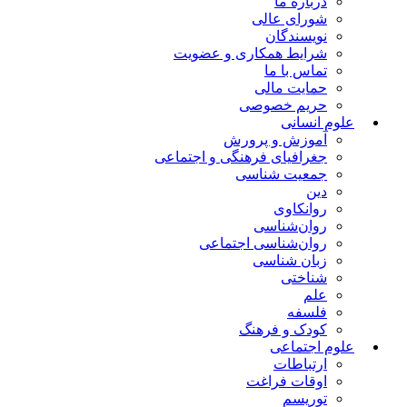
درباره ما
شورای عالی
نویسندگان
شرایط همکاری و عضویت
تماس با ما
حمایت مالی
حریم خصوصی
علوم انسانی
آموزش و پرورش
جغرافیای فرهنگی و اجتماعی
جمعیت شناسی
دین
روانکاوی
روان‌شناسی
روان‌شناسی اجتماعی
زبان شناسی
شناختی
علم
فلسفه
کودک و فرهنگ
علوم اجتماعی
ارتباطات
اوقات فراغت
توریسم