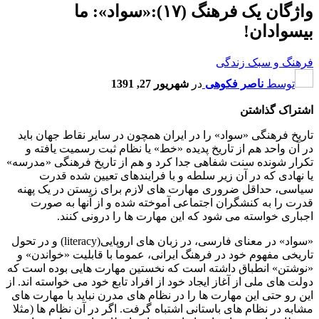
واژگان یک فرهنگ (۱۷):«سواد»: ما
بیسوادان!
فرهنگ و سبک زندگی
توسط
ناصر فکوهی
در
شهریور 27, 1391
اشتراک گذاشتن
تاریخ فرهنگی «سواد» را در ایران همچون در سایر نقاط جهان باید
در آن واحد هم از تاریخ پدیده «خط» یا نظام ثبت رسمیت یافته و
تکرار شونده سنت شفاهی جدا کرد و هم از تاریخ فرهنگی «مدرسه»
یا نهادی که در آن زیر سلطه و با فرایندهای تعیین شده قدرت
سیاسی، حداقل ضروری مهارت های لازم برای زیستن در یک پهنه
قدرت را به کنشگران اجتماعی آموخته شده و از آنها به صورت
اجباری خواسته می شود که این مهارت ها را درونی کنند.
«سواد» در معنای فارسی، در زبان های اروپایی(literacy) و در تحول
تاریخی مفهوم خود در فرهنگ ایرانی، عموما با قابلیت «خواندن» و
«نوشتن» انطباق داشته است که نخستین مهارت هایی بوده است که
دولت های ملی از آغاز ایجاد خود از افراد تابع خود می خواسته اند. از
این رو حتی این مهارت ها را در نظام های مدرن نباید با مهارت های
مشابه در نظام های باستانی اشتباه گرفت. اگر در آن نظام ها (مثلا