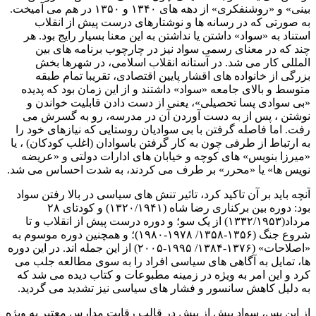
بینی» و «روشنفکری» از دهه های ۱۳۴۰ و ۱۳۵۰ در هم می آمیخت.
به صورتی که در رسانه ها و نوشتارهای درست پیش از انقلاب
استناد به «سواد» داشتن یا نداشتن به این معنا بسیار رایج بود. هر
چند که در معنای رسمی سواد نیز در چارچوب برنامه های بین
المللی کار می شد. در آستانه انقلاب اسلامی، در شهرها بخش
بزرگی از خانواده های اقشار پایین اقتصادی، تقریبا تمام طبقه
متوسط و بالای جامعه «سواد» داشتند و از این زمان بود که پدیده
«بی سوادی پسا تحصیلی»، یعنی از دست دادن قابلیت خواندن و
نوشتن ، پس از به دست آوردن آن در مدرسه، رو به گسرش می
رفت. اما فاصله گرفتن با بی سوادیان روستایی که نیازهای خود را
به ارتباط از طرفی چون به کار گرفتن باسوادان (اغلب کودکان) ، یا
«میرزا بنویس» های کوچه و خیابان های ادارات دولتی و «عریضه
نویس ها» یا «محرر» بر طرف می کردند، به شدت احساس می شد.
آنچه باید بر آن تاکید کرد، تاثیر تنش های سیاسی در بالا رفتن سواد
بود: دوره بین برکناری رضا شاه (۱۳۲۰/۱۹۴۱) و کودتای ۲۸
مرداد(۱۳۳۲/۱۹۵۳) از یک سو؛ و دوره درست پیش از انقلاب و تا
شروع جنگ (۱۳۵۶-۱۳۵۸/ ۱۹۷۸-۱۹۸۰)؛ و همچنین دوره موسوم به
«اصلاحات» (۱۳۷۶-۱۳۸۴/ ۱۹۹۵-۲۰۰۵) از این جمله اند. در این دوره
ها، تمایل به آگاهی های سیاسی افراد را به سوی مطالعه جلب می
کرد و این امر به ویژه در زمینه مطبوعات و کتاب دیده می شد که
به دلیل کاهش سانسور و فشار های سیاسی نیز تشدید می گردید.
از این پس، سواد بیش از پیش در قالب رقابت مدارس معتبر به ویژه