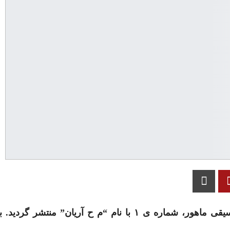
این نوشته اولین بار در سال ۱۳۷۷ در فصلنامه موسیقی ماهور، شماره ی ۱ با نام “م ح آریان” م