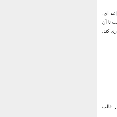
غه ای،
 تا آن
زی کند.
ر قالب