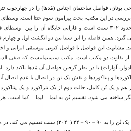
ی یونان، فواصل ساختمان اجناس (مُدها) را در چهارچوب تتر
 بررسی در این مکتب، بحث پیرامون سوم خنثا است. وسطای ز
فاصله تنال حدود ۳۵۰ سنت (۵) و وسطای فرس حدود ۳۰۲ سنت است و فارابی جایگاه آن را بین
نت است، در نظر می گیرد. همین فاصله را ابن سینا بین دو انگشت اول و چهارم
ه آن از تنال به ۳۴۴ سنت می رسد. مشابهت این فواصل با فواصل کنونی موسیقی ایرانی و
از تفاوت دو مکتب است. مکتب سیستماتیست که صفی الدین
وار، آوازات) با در نظر گرفتن فواصل آن مُدها تاکید دارد. از
وردها و پنتاکوردها و نقش یک تن در اتصال یا عدم اتصال آنا
م و یک تُن کامل، حالت دوم از یک تتراکورد و یک پنتاکورد 
این تقسیم بندی فواصل (صفی الدین و عبدالقادر) که یک تُن را به ۹۰ – ۹۰ – ۲۴ (=۲۰۴) سنت