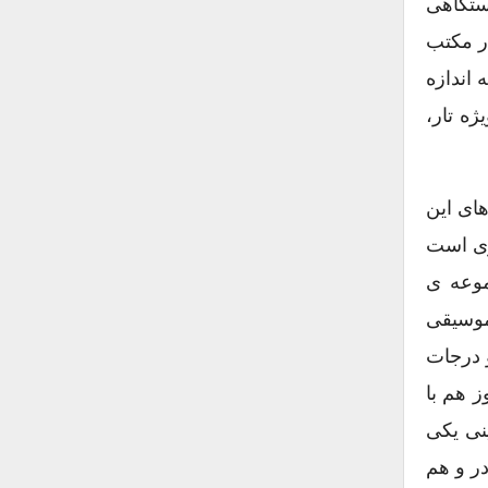
وسیقی دستگاهی
ین فاصله در مکتب
 اندازه
ویژه تار،
ای این
ری است
موعه ی
 موسیقی
 درجات
 های این آهنگ پس از گذشت حدود ۶۰۰ سال هنوز هم با
 حسینی یکی
در و هم