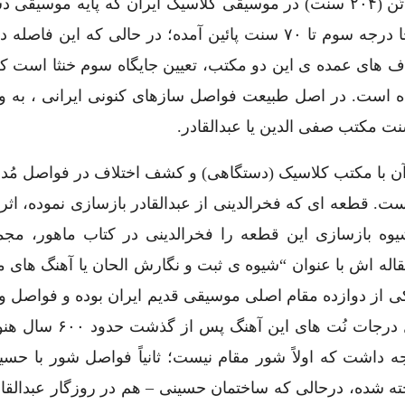
کلاسیک کنونی ایرانی اصلاً کاربرد ندارد. فواصل یک تُن (۲۰۴ سنت) در موسیقی کلاسیک ایران که پایه م
است، حدوداً ۹۰ – ۴۵ – ۶۹ سنت است که در این جا درجه سوم تا ۷۰ سنت پائین آمده؛ در حالی که ا
از اختلاف های عمده ی این دو مکتب، تعیین جایگاه سوم خنثا است که
ه حدود ۷۰ سنت تغییر کرده است. در اصل طبیعت فواصل سازهای کنونی ایرانی ، به 
آن با مکتب کلاسیک (دستگاهی) و کشف اختلاف در فواصل مُده
ت. قطعه ای که فخرالدینی از عبدالقادر بازسازی نموده، اث
یوه بازسازی این قطعه را فخرالدینی در کتاب ماهور، مج
 وی در مقاله اش با عنوان “شیوه ی ثبت و نگارش الحان یا آهنگ های
کی از دوازده مقام اصلی موسیقی قدیم ایران بوده و فواصل و
آن با مقام شور منطبق است” (ص ۷۲)، و یا فواصل درجات نُت
ور منطبق است” (ص۸۱). باید توجه داشت که اولاً شور مقام نیست؛ ثانیاً فواصل شور با
خته شده، درحالی که ساختمان حسینی – هم در روزگار عبدالقا