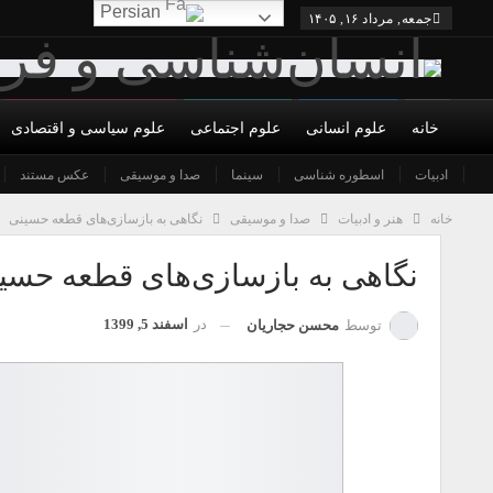
Persian
جمعه, مرداد ۱۶, ۱۴۰۵
خانه
علوم انسانی
علوم اجتماعی
علوم سیاسی و اقتصادی
ادبیات
درباره ما
شورای عالی
اسطوره شناسی
سینما
نویسندگان
صدا و موسیقی
شرایط همکاری و عضویت
عکس مستند
تما
خانه
هنر و ادبیات
صدا و موسیقی
نگاهی به بازسازی‌های قطعه حسینی
نگاهی به بازسازی‌های قطعه حسی
در
اسفند 5, 1399
توسط
محسن حجاریان