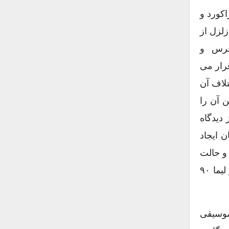
اکورد و
لزل از
 وسطای فرس و
 قرار می
 اختلاف آن
 آن را
 دیدگاه
ن ایجاد
و حالت
سوم از یک تتراکورد، یک تُن کامل و یک تتراکورد دیگر ساخته می شود. تقسیم تُن به لیما – لیما – کما است. هر لیما ۹۰
 تقسیم می کند، در موسیقی