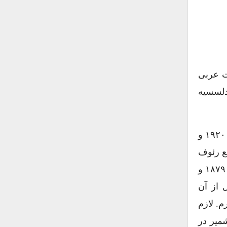
ت عربی
ندلسسیه
بازسازی این اثر از دیرباز مورد توجه موسیقی دانان بوده است. بجز موسیقی دانان ترک، رئوف یکتا در سال های ۱۹۲۰ و
واقع رئوف
یکتا و مراد بارداکچی با در نظر گرفتن کارهای از پیش انجام شده ی کیس وتر (۱) در سال ۱۸۴۸ و فتی (۲) در سال ۱۸۷۹ و
) و دو یا سه سال قبل از آن
م. لازم
میر در