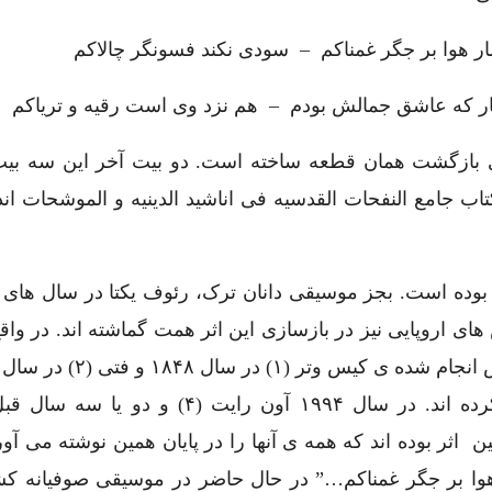
ار هوا بر جگر غمناکم – سودی نکند فسونگر چالاکم
ار که عاشق جمالش بودم – هم نزد وی است رقیه و تریاکم
 بازگشت همان قطعه ساخته است. دو بیت آخر این سه بی
تاب جامع النفحات القدسیه فی اناشید الدینیه و الموشحات ا
های ۱۹۸۶، موسیقی شناس های اروپایی نیز در بازسازی این اثر همت گماشته اند. در 
لند (۳) در سال ۱۸۸۵ اقدام به آوانگاری این اثر کرده اند. در سال ۱۹۹۴ آون رایت (۴
 اثر بوده اند که همه ی آنها را در پایان همین نوشته می آور
 هوا بر جگر غمناکم…” در حال حاضر در موسیقی صوفیانه کش