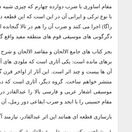
مقام اساوری با ضرب دوازده چهارم که چیزی شبیه د
با نوع ترکی و ایرانی آن در این است که این قطعه در
راگا) اجرا می کنند و ضرب آن را هم در تالا گنجاند
دگرگونی های موسیقی قوم های منطقه مفید واقع گر
بجز کتاب های جامع الالحان و مقاصد الالحان و شرح ادو
برهای مانده است: یکی آثاری است که ملودی های آن 
آن ها بیست و چند اثر است. این آثار از اواخر قرن
منتشر خواهم ساخت. گروه دیگر، آثاری است که در 
موسیقی اشعار عربی و فارسی بالا را عبدالقادر 
مقام حسینی را با ابجد و ضرب ایقاعی دور رمل، آن
بازسازی قطعه ای همانند این اثر عبدالقادر، نیازمند آ
۱ – شناختن مکتب موسیقایی عبدالقادر (مکتب سیستماتیست) و مکتب پیش از وی (مکتب اسکولائیست فارابی).