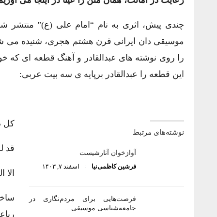
رعایت در امانت، همان متن را عیناً در اینجا می آوریم
چندی پیش، اثری به نام “امام علی (ع)” منتشر شد 
موسیقی دان ایرانی قرن هشتم هجری، شنیده می شود.
را روی نوشته های عبدالقادر و آهنگ قطعه ای که خود
این قطعه را عبدالقادر برپایه ی سه بیت عربی:
کل ص
نوشته‌های مرتبط
قد ل
آواز‌خوان آنارشیست
فرشین کاظمی‌نیا
اسفند ۷, ۱۴۰۳
الا 
ساخت
فرصت‌هایی برای مردم‌نگاری در
جامعه‌شناسی موسیقی…
رباع