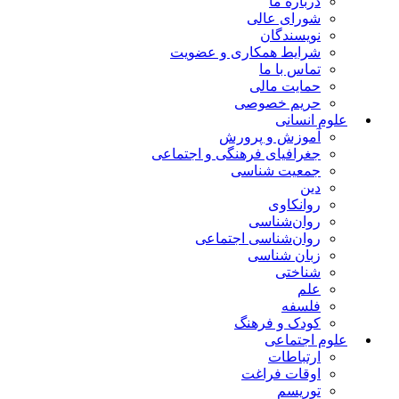
درباره ما
شورای عالی
نویسندگان
شرایط همکاری و عضویت
تماس با ما
حمایت مالی
حریم خصوصی
علوم انسانی
آموزش و پرورش
جغرافیای فرهنگی و اجتماعی
جمعیت شناسی
دین
روانکاوی
روان‌شناسی
روان‌شناسی اجتماعی
زبان شناسی
شناختی
علم
فلسفه
کودک و فرهنگ
علوم اجتماعی
ارتباطات
اوقات فراغت
توریسم