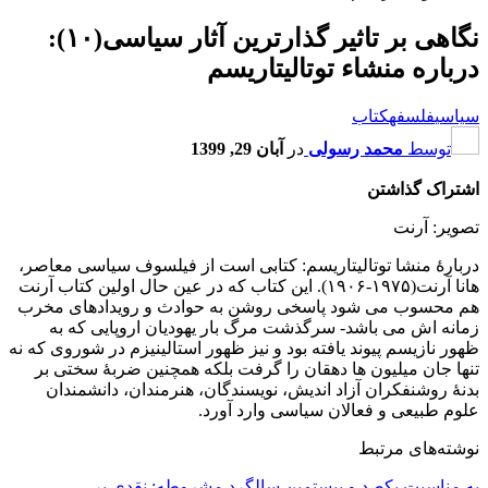
نگاهی بر تاثیر گذارترین آثار سیاسی(۱۰):
درباره منشاء توتالیتاریسم
سیاسی
فلسفه
کتاب
توسط
محمد رسولی
در
آبان 29, 1399
اشتراک گذاشتن
تصویر: آرنت
دربارۀ منشا توتالیتاریسم: کتابی است از فیلسوف سیاسی معاصر،
هانا آرنت(۱۹۷۵-۱۹۰۶). این کتاب که در عین حال اولین کتاب آرنت
هم محسوب می شود پاسخی روشن به حوادث و رویدادهای مخرب
زمانه اش می باشد- سرگذشت مرگ بار یهودیان اروپایی که به
ظهور نازیسم پیوند یافته بود و نیز ظهور استالینیزم در شوروی که نه
تنها جان میلیون ها دهقان را گرفت بلکه همچنین ضربۀ سختی بر
بدنۀ روشنفکران آزاد اندیش، نویسندگان، هنرمندان، دانشمندان
علوم طبیعی و فعالان سیاسی وارد آورد.
نوشته‌های مرتبط
به مناسبت یکصد و بیستمین سالگرد مشروطه: نقدی بر…