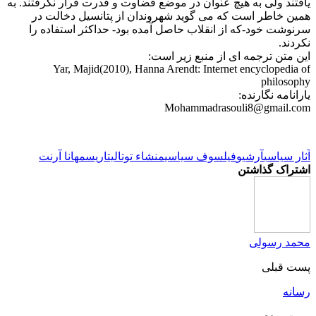
یافتند ولی به هیچ عنوان در موضع قضاوت و قدرت قرار نگرفتند. به
همین خاطر است که می گوید شهروندان از پتانسیل دخالت در
سرنوشت خود-که از انقلاب حاصل آمده بود- حداکثر استفاده را
نکردند.
این متن ترجمه ای از منبع زیر است:
Yar, Majid(2010), Hanna Arendt: Internet encyclopedia of
philosophy
یارانامه نگارنده:
Mohammadrasouli8@gmail.com
آثار سیاسی
آرشیو
فیلسوف سیاسی
منشاء توتالیتاریسم
هانا آرنت
اشتراک گذاشتن
محمد رسولی
پست قبلی
رسانه