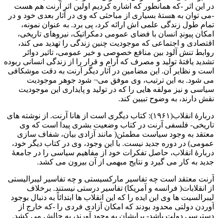
در این اثر -که همانطور که اشاره کردیم اولین اثر آرنت هم هست
-می توان به هستۀ بسیاری از مباحثی که وی در آثار بعدی خود و در
تمام طول زندگی علمی اش ارائه کرد، پی برد. به عنوان نمونه،
امکان پیوندِ انسان با فضای عمومی دمکراتیک، نیروهای تاریخی،
اقتصادی و اجتماعی که موجودیت چنین زندگی را تهدید می کند،
روابط تنش آلود بین منافع خصوصی و خیر عمومی، تاثیر دوائر
تشدید یافتۀ تولید و مصرف که آرام و قرار را از زندگی انسانی ربوده
است و نظایر آن. این مضامین در آثار دیگر آرنت به دقت موشکافی
می شود. به این ترتیب، وی موفق می¬ شود جوهر موجودیت
سیاسی و نیز مولفه هایی را که در تولید و پایداری این موجودیت
نقش دارند، به وضوح تبیین کند.
دربارۀ انقلاب(۱۹۶۱): کتاب دیگری است از هانا آرنت. از نوشته های
تاریخی- فلسفی آرنت در کتاب وضعیت بشری پیدا است که وی
معتقد به وجود سیاست مطمئن( مانند آزادی بیان، شفاف سازی
عمومی) در دوره جدید نیست. با این وجود، وی در کتاب دیگر خود،
دربارۀ انقلاب، حاصل تفکرات خود از مفاهیم سیاسی را در جامعۀ
جدید به کار می گیرد و نتایج مبهمی از آن بیرون می کشد.
آرنت معتقد است چه تفاسیر مارکسیستی و چه تفاسیر لیبرالیستی
از انقلابات( فرانسه و آمریکا) تفاسیر درستی نیستند. برخلاف
لیبرالسیت ها وی این ایده را که این انقلاب ها ابتدائاً به دنبال بوجود
آوردن دولتی محدود بودند که امکان آزادی فردی را -که خارج از
دسترسی دولت باشد- برایشان به وجود آورند، به چالش می کشد.