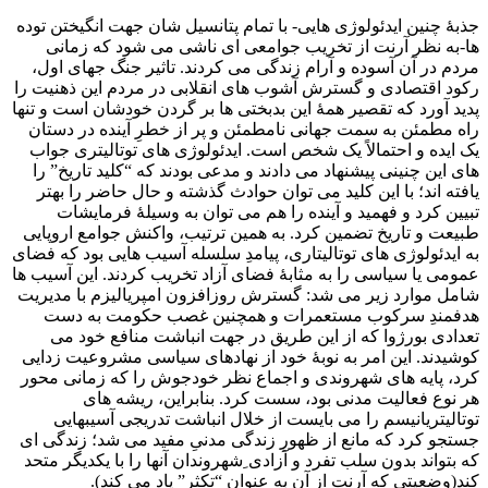
جذبۀ چنین ایدئولوژی هایی- با تمام پتانسیل شان جهت انگیختن توده
ها-به نظر آرنت از تخریب جوامعی ای ناشی می شود که زمانی
مردم در آن آسوده و آرام زندگی می کردند. تاثیر جنگ جهای اول،
رکود اقتصادی و گسترش آشوب های انقلابی در مردم این ذهنیت را
پدید آورد که تقصیر همۀ این بدبختی ها بر گردن خودشان است و تنها
راه مطمئن به سمت جهانی نامطمئن و پر از خطرِ آینده در دستان
یک ایده و احتمالاً یک شخص است. ایدئولوژی های توتالیتری جواب
های این چنینی پیشنهاد می دادند و مدعی بودند که “کلید تاریخ” را
یافته اند؛ با این کلید می توان حوادث گذشته و حال حاضر را بهتر
تبیین کرد و فهمید و آینده را هم می توان به وسیلۀ فرمایشات
طبیعت و تاریخ تضمین کرد. به همین ترتیب، واکنش جوامع اروپایی
به ایدئولوژی های توتالیتاری، پیامدِ سلسله آسیب هایی بود که فضای
عمومی یا سیاسی را به مثابۀ فضای آزاد تخریب کردند. این آسیب ها
شامل موارد زیر می شد: گسترش روزافزون امپریالیزم با مدیریت
هدفمندِ سرکوب مستعمرات و همچنین غصب حکومت به دست
تعدادی بورژوا که از این طریق در جهت انباشت منافع خود می
کوشیدند. این امر به نوبۀ خود از نهادهای سیاسی مشروعیت زدایی
کرد، پایه های شهروندی و اجماع نظر خودجوش را که زمانی محور
هر نوع فعالیت مدنی بود، سست کرد. بنابراین، ریشه های
توتالیتریانیسم را می بایست از خلال انباشت تدریجی آسیبهایی
جستجو کرد که مانع از ظهورِ زندگی مدنیِ مفید می شد؛ زندگی ای
که بتواند بدون سلب تفرد و آزادی ِشهروندان آنها را با یکدیگر متحد
کند(وضعیتی که آرنت از آن به عنوان “تکثر” یاد می کند).