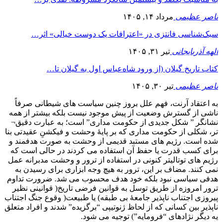
ناصر عظیمی
مرداد ۱۴, ۱۴۰۵
سبک‌شناسی فانتزی در «اعترافات یک دوست خیالی» اثر…
الهه آذربایجانی
تیر ۳۱, ۱۴۰۵
کتاب تاریخ گیلان (از ورود شاه‌عباس اول به گیلان تا…
ناصر عظیمی
تیر ۳۰, ۱۴۰۵
به اعتقاد آرنت، فهم علل بروز چنین سیاست های شیطانی صرفاً
ناشی از گسترش وضعیت از پیش موجود نیست بلکه بیشتر از همه
نشانگر ” شکل جدیدی از حکومت مداری” است؛ به عبارت دقیق¬
تر، شکلی از حکومت مداری که بر پایۀ وحشت و فیکشنِ عقیدتی بنا
شده است. رژیم های مستبد قدیمی از وحشت به صورت هدفمند و
برای کسب قدرت یا حفظ آن استفاده می کردند در حالی است که
رژیم های توتالیتر کنونی در استفاده از ترور و وحشت مدبرانه عمل
نمی کنند. مضاف بر این، ترور به هیچ وجه ابزاری برای رسیدن به
هدفی سیاسی نبود بلکه خود هدف محسوب می شد. ضرورت تداوم
ترور امروزه از طریق توسل به قوانین فرضی تاریخ( قوانینی نظیر
پیروزی اجتناب ناپذیر جامعۀ بی طبقه) یا طبیعت( وقوع جنگ اجتناب
ناپذیر بین کسانی که از لحاظ ژنوتیپی “برگزیده” شدند و افراد متعلق
یه دیگر نژادهای “فرومایه”) توجیه می شود.