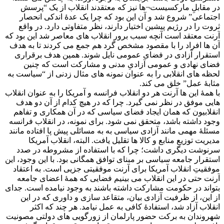
در مقابلِ مارکسیست¬ها نیز که معتقدند انقلاب از یک “پرسش
اجتماعی” شروع شد و آن این بود که چرا یک عدۀ اندکی انحصار
ثروت را در رژیم پیشین اختیار دارند، نظر متفاوتی دارد. در واقع
آرنت معتقد است آنچه سبب برور انقلاب های معاصر شد این بود که
آن ها افراد را با مقصود مشخص گرد هم جمع می کردند تا به هدف
استقرار آزادی در فضای عمومی نایل شوند. همین هدف برقراری
فضای نهادی و عمومی آزادیِ مدنی و مشارکت است که چنین
لحظه های انقلابی را به عنوان نمونه های مثال زدنی از “سیاست به
مثابۀ عمل” خلق می کند.
با همۀ این ها آرنت هر دو انقلاب فرانسه و آمریکا را به عنوان انقلاب
هایی موفق در نظر نمی گیرد. چرا که در هیچ کدام از آن دو هدف
انقلابیون که همان ایجاد فضای سیاسی که در آن همکاری و تفاهم
وجود داشته باشد، متحقق نمی شود. برای نمونه، در انقلاب فرانسه
مسئلۀ مهمی مانند آزادی سیاسی به به مسائلی پیش پا افتاده مانند
مدیریت توزیع منابع و کالا ها تقلیل یافت. البته، انقلاب آمریکا
سرنوشت دیگری داشت؛ چرا که با استفاده از مشروطه در صدد
استقرار جامعه سیاسی بر مبنای توافق همگانی بود. با این وجود، این
موفقیتِ انقلاب آمریکا برای آرنت موفقیتی جزیی است. به اعتقاد
آرنت حتی در این انقلاب می بینیم فضایی که همۀ اعضای جامعه
بتواند در حکومت مشارکت داشته باشند به وجود نیامده است. جدای
از این، از ظرفیت آزادی بیان، متقاعد سازی و داوری که در این
انقلاب آزاد شد، استفادۀ کافی به عمل نیامد. هر چند که اکثر
شهروندان به برکت حضور پارلمان از زورگویی های دولتی مصونیت