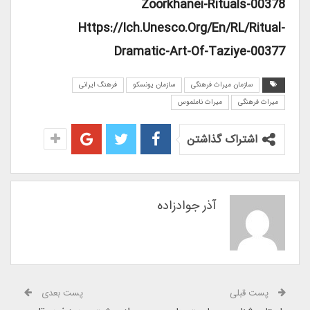
Zoorkhanei-Rituals-00378
Https://ich.unesco.org/en/RL/ritual-
Dramatic-Art-Of-Taziye-00377
سازمان میراث فرهنگی
سازمان یونسکو
فرهنگ ایرانی
میراث فرهنگی
میراث ناملموس
اشتراک گذاشتن
آذر جوادزاده
پست قبلی
پست بعدی