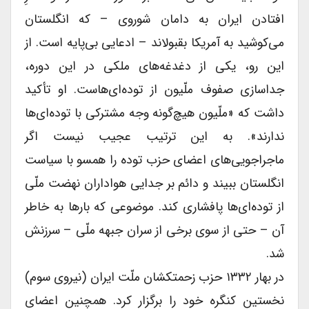
افتادن ایران به دامان شوروی – که انگلستان
می‌کوشید به آمریکا بقبولاند – ادعایی بی‌پایه است. از
این رو، یکی از دغدغه‌های ملکی در این دوره،
جداسازی صفوف ملّیون از توده‌ای‌هاست. او تأکید
داشت که «ملّیون هیچ‌گونه وجه مشترکی با توده‌ای‌ها
ندارند». به این ترتیب عجیب نیست اگر
ماجراجویی‌های اعضای حزب توده را همسو با سیاست
انگلستان ببیند و دائم بر جدایی هواداران نهضت ملّی
از توده‌ای‌ها پافشاری کند. موضوعی که بارها به خاطر
آن – حتی از سوی برخی از سران جبهه ملّی – سرزنش
شد.
در بهار ۱۳۳۲ حزب زحمتکشان ملّت ایران (نیروی سوم)
نخستین کنگره خود را برگزار کرد. همچنین اعضای