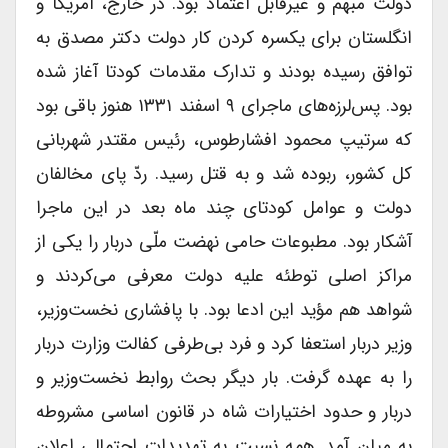
دولت مبهم و غیرقابل اعتماد بود. در خارج، آمریکا و
انگلستان برای یکسره کردن کار دولت دکتر مصدق به
توافق رسیده بودند و تدارک مقدمات کودتا آغاز شده
بود. پس‌لرزه‌های ماجرای ۹ اسفند ۱۳۳۱ هنوز باقی بود
که سرتیپ محمود افشارطوس، رئیس مقتدر شهربانی
کل کشور، ربوده شد و به قتل رسید. ردّ پای مخالفان
دولت و عوامل کودتای چند ماه بعد در این ماجرا
آشکار بود. مطبوعات حامی نهضت ملّی دربار را یکی از
مراکز اصلی توطئه علیه دولت معرفی می‌کردند و
شواهد هم مؤید این ادعا بود. با پافشاری نخست‌وزیر،
وزیر دربار استعفا کرد و فرد بی‌طرفی کفالت وزارت دربار
را به عهده گرفت. بار دیگر بحث روابط نخست‌وزیر و
دربار و حدود اختیارات شاه در قانون اساسی مشروطه
به میان آمد. همه نسبت به تهدیدات احتمالی اعلان