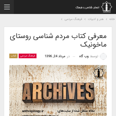
نه
هنر و ادبیات
فرهنگ مردمی
معرفی کتاب مردم شناسی روستای
ماخونیک
در
مرداد 24, 1396
توسط
وب گاه
فرهنگ مردمی
کتاب