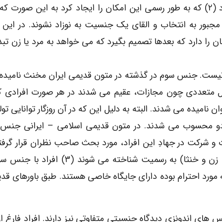
که به دنیا آمده اند بپذیرند. آلمان نخستین کشوری بود (۲) که به طور رسمی این امکان را ایجاد کرد به این 
جبور به انتخاب و القای یک جنسیت به نوزاد نشوند. در این 
 را دارد که بعدها تصمیم بگیرد که می خواهد به مرد یا زن تب
ت. جنس سوم در گذشته در متون قدیمی ایران مخنث نامیده
لایل متعددی چون مجازات، عقیم می شدند در هر صورت افرادی ک
 نامیده می شدند. البته به دلیل این که در آن روزگار توانایی تولی
 دو محسوب می شدند. در متون قدیمی اسلامی – ایرانی جنس 
 شرکت در جهادِ این افراد، مورد بحث صاحب نظران قرار گرفت
در میان اقوام بوگیس در اندونزی هم سه جنس (مرد، زن و خنثا) به رسمیت شناخته م
نه مورد احترام بوده دارای جایگاه خاصی هستند. طبق باورهای قد
س های اندونزی دیدگاه جنسیتی متفاوتی نیز دارند. افراد فارغ از