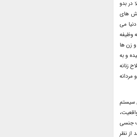
 معمولا در بدو
رف نقش های
نیا می
ه وظیفه
 زن ها
ده و به
ح زنانه
 مردانه
ن سیستم
واقعیت،
یف جنسی
د از نظر