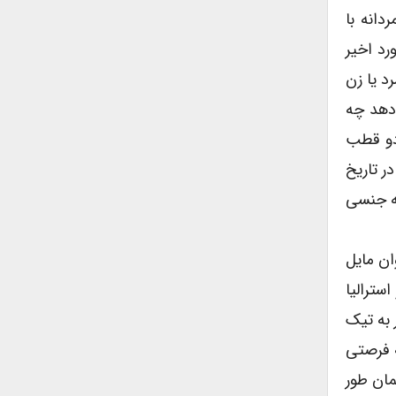
دانه با
رد اخیر
 یا زن
 دهد چه
 دو قطب
ر تاریخ
نه جنسی
ان مایل
سترالیا
 به تیک
ه فرصتی
مان طور