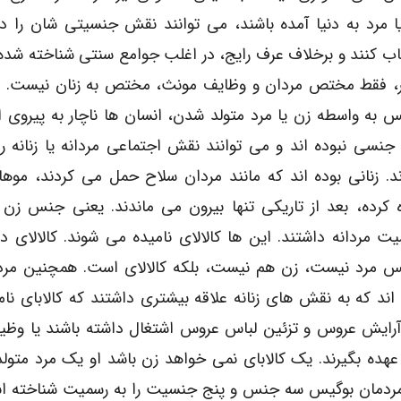
ا مرد به دنیا آمده باشند، می توانند نقش جنسیتی شان را د
اب کنند و برخلاف عرف رایج، در اغلب جوامع سنتی شناخته شد
، فقط مختص مردان و وظایف مونث، مختص به زنان نیست. د
س به واسطه زن یا مرد متولد شدن، انسان ها ناچار به پیروی ا
جنسی نبوده اند و می توانند نقش اجتماعی مردانه یا زنانه را
ند. زنانی بوده اند که مانند مردان سلاح حمل می کردند، موها
ه کرده، بعد از تاریکی تنها بیرون می ماندند. یعنی جنس زن 
ت مردانه داشتند. این ها کالالای نامیده می شوند. کالالای د
س مرد نیست، زن هم نیست، بلکه کالالای است. همچنین مرد
 اند که به نقش های زنانه علاقه بیشتری داشتند که کالابای نا
ه آرایش عروس و تزئین لباس عروس اشتغال داشته باشند یا وظی
ه عهده بگیرند. یک کالابای نمی خواهد زن باشد او یک مرد متول
یب مردمان بوگیس سه جنس و پنج جنسیت را به رسمیت شناخته اند.