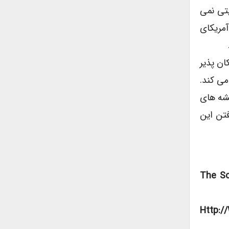
تی نمی
مریکای
ان پذیر
می کند.
یشه های
فتن این
۱. The
۲. Htt