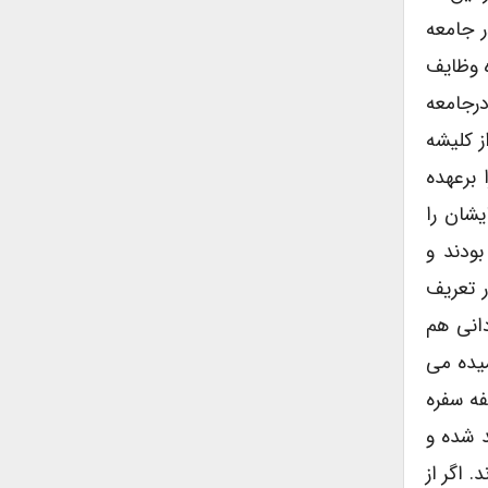
ر جامعه
ه وظایف
رجامعه
ز کلیشه
 برعهده
یشان را
بودند و
ر تعریف
انی هم
میده می
فه سفره
د شده و
 اگر از