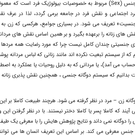
کارکرد و تعریف جداگانه ای در نظر گرفته شده است. جنس (Sex) مربوط به خصوصیات بیولوژیک فرد است که
 شود اما جنسیت (Gender ) به کارکرد اجتماعی و نقش فرد در جامعه برمی گردد، لذا در ع
«جنسیت» تعریف می شود. در بسیاری جوامع، هرکسی که زن به د
ش های زنانه را برعهده بگیرد و بر همین اساس نقش های مردان
ی جنسیتی چندان کامل نیست چرا که مورد رضایت همه مردها و
ه از سیستم تبعیت نکرده اند مانند زنانی که لباس مردانه پوشی
ساب می آمد)، یا مردانی که به دلیل روحیات یا عملکرد به اصطلا
است بدانیم که سیستم دوگانه جنسی ، همچنین نقش پذبری زنانه و
گانه زن – مرد در نظر گرفته می شود. هرچند طبیعت کاملا بر ای
 آیند که کاملا پسر یا کاملا دختر نیستند. با در نظر گرفتن این 
را دوگانه نمی داند و نتایج پژوهش هایش را با معرفی یک ط
ن طیف پنج جنس معرفی می کند. بر اساس این تعریف انسان ها می توانن