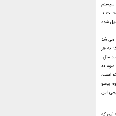
صورت که سیستم
حالت با
دیل شود
 می شد
ه به هر
دِ مثل،
سوم به
ه است.
ی شوند (۳) افراد با جنس سوم بیسو
یمی این
 این که