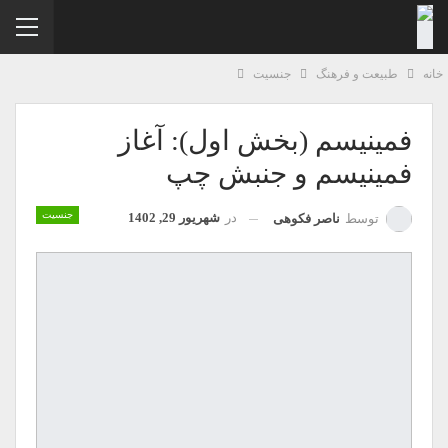
نه
طبیعت و فرهنگ
جنسیت
فمینیسم (بخش اول): آغاز
فمینیسم و جنبش چپ
جنسیت
در
شهریور 29, 1402
توسط
ناصر فکوهی