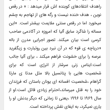
راهدف انتقادهای کوبنده اش قرار میدهد : « در رقص
نوین ، هدف خنده نیست و رگه های از تهاجم به چشم
میخورد اما در رقص سنتی ملایمت بیشتر است. »این
مساله را شاگرد سابق آلیا که امروزه در آکادمی صاحب
کرسی است بیان میکند. تصور اجرایی مدرن از باله
«دریاچه ی قو» که در آن نبرد بین روتبارت و زیگفرید
عرصه را برای خشونت فراهم میکند ، برای آلیا جالب
است.ایناس زنی سرشار از انرژی است که برای
شخصیت هایی با پتانسیل بالا مثل مدئا ی مارتا
گراهام ،شخصیت افسانه ای یونان باستان که فرزندان
خود را به قتل میرساند،احترام زیادی قائل است.او از
سال ۱۹۶۹ تا ۱۹۹۶ ،یعنی تا زمانی که دیگر بدنش او را
یاری نمیکرد، به ایفای نقش پرداخته است.