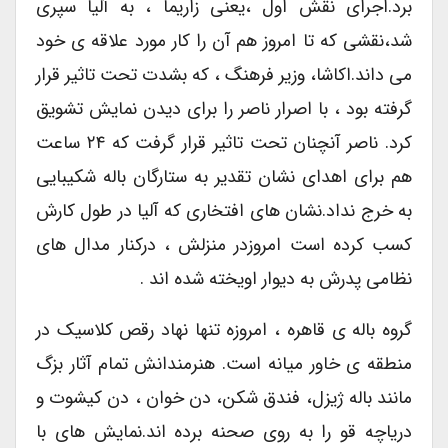
برد.اجرای نقش اول ،یعنی زاریما ، به آلیا سپری
شد،نقشی که تا امروز هم آن را کار مورد علاقه ی خود
می داند.اکاشا، وزیر فرهنگ ، که بشدت تحت تاثیر قرار
گرفته بود ، با اصرار ناصر را برای دیدن نمایش تشویق
کرد. ناصر آنچنان تحت تاثیر قرار گرفت که ۲۴ ساعت
هم برای اهدای نشان تقدیر به ستارگان باله شکیبایی
به خرج نداد.نشان های افتخاری که آلیا در طول کارش
کسب کرده است امروزدر منزلش ، درکنار مدال های
نظامی پدرش به دیوار اویخته شده اند .
گروه باله ی قاهره ، امروزه تنها نهاد رقص کلاسیک در
منطقه ی خاور میانه است. هنرمندانش تمام آثار بزگ
مانند باله ژیزل، فندق شکن، دن خوان ، دن کیشوت و
دریاچه قو را به روی صحنه برده اند.نمایش های با