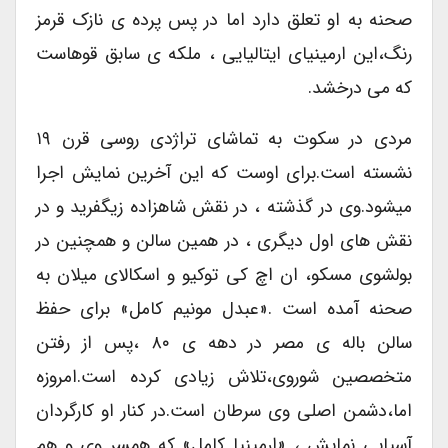
صحنه به او تعلق دارد اما در پس پرده ی نازک قرمز
رنگ،این ارمینیای ایتالیایی ، ملکه ی سابق قوهاست
که می درخشد.
مردی در سکوت به تماشای تراژدی روسی قرن ۱۹
نشسته است.برای اوست که این آخرین نمایش اجرا
میشود.وی در گذشته ، در نقش شاهزاده زیگفرید و در
نقش های اول دیگری ، در همین سالن و همچنین در
بولشوی مسکو، ان اچ کی توکیو و اسکالای میلان به
صحنه آمده است .«عبدل مونیم کامل» برای حفظ
سالن باله ی مصر در دهه ی ۸۰ ،پس از رفتن
متخصصین شوروی،تلاش زیادی کرده است.امروزه
اما،دشمن اصلی وی سرطان است.در کنار او کارگردان
آسیایی نمایش ، «ارمینیا کامل» که همسر وی و هم