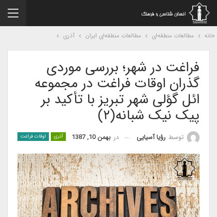
نه
مطالعات منطقه‌ای
مطالعات منطقه‌ای ایران
آذری
فراغت در شهر؛ بررسی موردی
گذران اوقات فراغت در مجموعه
ائل گؤلی شهر تبریز با تأکید بر
پیک نیک شبانه(۲)
در
بهمن 10, 1387
توسط
رؤیا آسیایی
آذری
اوقات فراغت