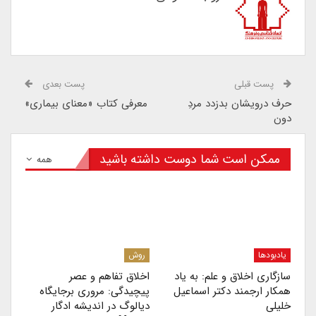
پست قبلی
پست بعدی
حرف درویشان بدزدد مردِ
معرفی کتاب «معنای بیماری»
دون
ممکن است شما دوست داشته باشید
همه
یادبودها
روش
سازگاری اخلاق و علم: به یاد
اخلاق تفاهم و عصر
همکار ارجمند دکتر اسماعیل
پیچیدگی: مروری برجایگاه
خلیلی
دیالوگ در اندیشه ادگار