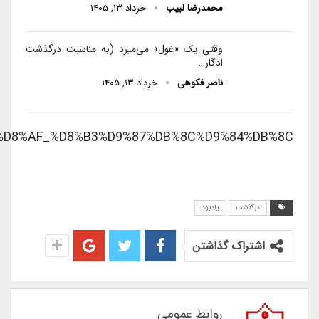
محمدرضا لبیب
خرداد ۱۳, ۱۴۰۵
وقتی یک «غول» می‌میرد (به مناسبت درگذشت
ادگار…
ناصر فکوهی
خرداد ۱۳, ۱۴۰۵
DB%8C%D8%AF_%D8%B3%D9%87%DB%8C%D9%84%DB%8C
درگذشت
یادبود
اشتراک گذاشتن
روابط عمومی