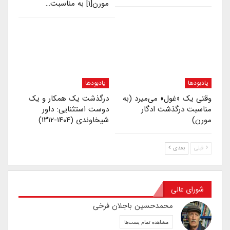
مورن[۱] به مناسبت…
یادبودها
یادبودها
وقتی یک «غول» می‌میرد (به
درگذشت یک همکار و یک
مناسبت درگذشت ادگار
دوست استثنایی: داور
مورن)
شیخاوندی (۱۴۰۴-۱۳۱۲)
قبلی
بعدی
شورای عالی
محمدحسین باجلان فرخی
مشاهده تمام پست‌ها