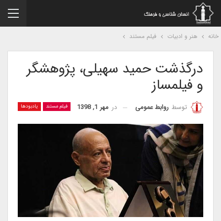
نه
هنر و ادبیات
فیلم مستند
درگذشت حمید سهیلی، پژوهشگر
و فیلمساز
در
مهر 1, 1398
توسط
روابط عمومی
فیلم مستند
یادبودها