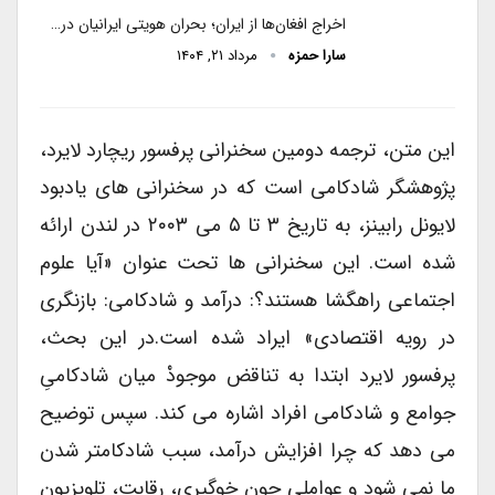
اخراج افغان‌ها از ایران؛ بحران هویتی ایرانیان در…
سارا حمزه
مرداد ۲۱, ۱۴۰۴
این متن، ترجمه دومین سخنرانی پرفسور ریچارد لایرد،
پژوهشگر شادکامی است که در سخنرانی های یادبود
لایونل رابینز، به تاریخ ۳ تا ۵ می ۲۰۰۳ در لندن ارائه
شده است. این سخنرانی ها تحت عنوان «آیا علوم
اجتماعی راهگشا هستند؟: درآمد و شادکامی: بازنگری
در رویه اقتصادی» ایراد شده است.در این بحث،
پرفسور لایرد ابتدا به تناقض موجودْ میان شادکامیِ
جوامع و شادکامی افراد اشاره می کند. سپس توضیح
می دهد که چرا افزایش درآمد، سبب شادکامتر شدن
ما نمی شود و عواملی چون خوگیری، رقابت، تلویزیون