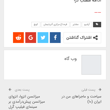
ادامه مطلب در؛
——
آرشیو
عشایر
قره‌داغ مرکزی آذربایجان
کوچ
اشتراک گذاشتن
وب گاه
پست قبلی
پست بعدی
سیاحت و ماجراهای من در
میزانسن‌ِ انزوا، انزوای
ایران (۱۰)
میزانسن پیش‌درآمدی بر
سینمای فیلیپ گَرِل