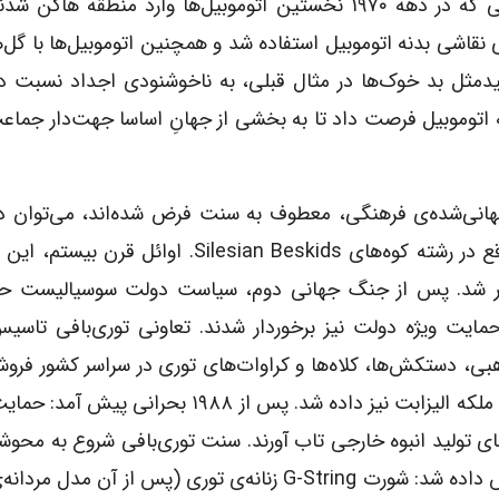
می‌شدند و بایستی از آن‌ها عذرخواهی می‌شد. هنگامی که در دهه ۱۹۷۰ نخستین اتوموبیل‌ها وارد منطقه
برای نقاشی بدنه اتوموبیل استفاده شد و همچنین اتوموبیل‌ها با گل‌
لیدمثل بد خوک‌ها در مثال قبلی، به ناخوشنودی اجداد نسبت د
ه اتوموبیل فرصت داد تا به بخشی از جهانِ اساسا جهت‌دار جما
 جهانی‌شده‌ی فرهنگی، معطوف به سنت فرض شده‌اند، می‌توان 
لهستان یافت. به طور مشخص در روستای کُنیاکوف واقع در رشته‌ کوه‌های Silesian Beskids. ا
هور شد. پس از جنگ جهانی دوم، سیاست دولت سوسیالیست حم
مایت ویژه دولت نیز برخوردار شدند. تعاونی توری‌بافی تاس
بی، دستکش‌ها، کلاه‌ها و کراوات‌های توری در سراسر کشور فر
کردند. سفارش ویژه‌ای نیز برای دستمالی بزرگ برای خود ملکه الیزابت نیز داده شد. پس از ۹۸۸
های تولید انبوه خارجی تاب آورند. سنت توری‌بافی شروع به محوش
در سال ۲۰۰۳، محصول جدیدی برای نخستین بار نمایش داده شد: شورت G-String زنانه‌ی توری (پس از آن