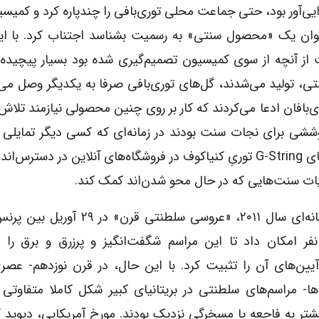
 این رویداد تقریبا رسوایی‌آور بود، حتی جماعت محلی توری‌بافی را چندپاره کرد و ک
‌نگاری از اینکه شورت G-String را به عنوان یک «محصول سنتی» به رسمیت بشناسد اجتناب کرد. 
 از آنچه از سوی کمیسیون تصمیم‌گیری شده بود بسیار پیچیده‌
واد اولیه سنتی، تولید می‌شدند، گل‌های توری‌بافی صرفا به یکدیگر وصل می
ی‌بافان ادعا می‌کردند که کار بر روی چنین محصولی نیازمند تلاش
عداد است. از نظر آن‌ها، شورت‌های G-String کوششی برای نجات سنت بودند در زمانه‌ای که کسی دیگر تم
رومیزی‌ها و دستمال سفره ندارد. در حال حاضر، شورت‌های G-String توریِ کنیاکوف در فروشگاه‌های آنلاین در د
یات سنت‌هایی که در حال محو شدن‌اند کمک کند.
مثال سوم مربوط است به احتمالا بزرگ‌ترین رویداد رسانه‌ای سال ۲۰۱۱، «عروسی سل
نفر امکان داد تا این مراسم شگفت‌انگیز و پرزرق و برق را ب
آیین‌های آن را تثبیت کرد. با این حال، در قرن نوزدهم- عص
ا- مراسم‌های سلطنتی در بریتانیای کبیر شکل کاملا متفاوتی 
شتر به فاجعه یا مسخرگی نزدیک بودند. مورخ آمریکایی، دیوید ک