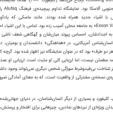
کلیفورد به نمونه‌ی نمایشگاه موزه‌ای به نام «Looking Both Ways» ارجاع می‌دهد 
زندگی Alutiiq، مردم بومی 
با اشیاء جدید همراه شده بودند. مانند ماسکی که یادآور
بوم‌شناختی‌ای بود که در پی غرق شدن نفتکش «Exxon Valdez» به جامعه محلی آسیب زده بود. تماس با این
ت، از جمله احترام به اجدادشان، احساس پیوند میان‌شان و گهگاهی شعف ناشی 
نسان‌شناس آمریکایی، در «هماهنگی» دانشمندان و بومیان، در
دو طرف» بود که در عنوان نمایشگاه نیز اظهار شده بود. گرچه کلی
 مطمئن نیست، اما ارزیابی کلی او مثبت است. ارزیابی او عمدتا
ز شناخت بی‌قیدوشرط سوژگی شخص دیگری نمی‌تواند وجود داشت
باره‌ی نسخه‌ی مشترکی از واقعیت است، که به معنای آمادگی ضرو
 کلیفورد و بسیاری از دیگر انسان‌شناسان، در دنیای جهانی‌شده‌
دان ویژه‌ای از نبردهای نمادین، چیزهایی برای افتخار و پرستش