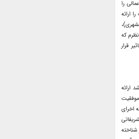
مالی را
ا ارائه
نشهری)،
نظرم که
یر قرار
جه باشد ارائه
 موفقیت
ه اخرای
شریفاتی
 شناخته