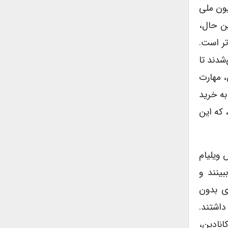
میسیون ملی
با این حال،
تر است.
‌شدند تا
، مهارت
ایلی به خرید
سترس‌اند، که این
طنتی قرن» در ۲۹ آوریل بین پرنس ویلیام
بینند و
ری بدون
داشتند.
انادین،