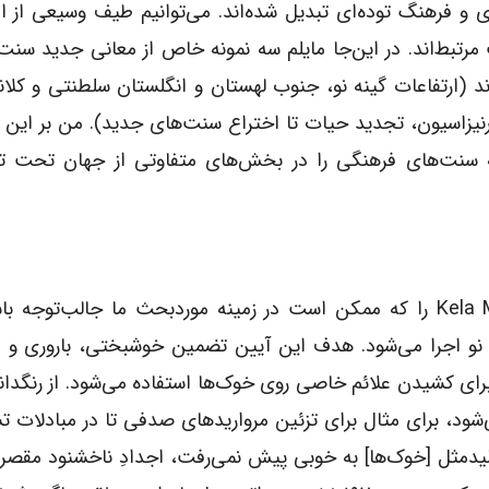
و فرهنگ توده‌ای تبدیل شده‌اند. می‌توانیم طیف وسیعی از اع
مرتبط‌اند. در این‌جا مایلم سه نمونه خاص از معانی جدید سنت ر
اند (ارتفاعات گینه نو، جنوب لهستان و انگلستان سلطنتی و کلا
یزاسیون، تجدید حیات تا اختراع سنت‌های جدید). من بر این 
که سنت‌های فرهنگی را در بخش‌های متفاوتی از جهان تحت تاث
پاملا استیوارت و اندرو استراترن (۲۰۰۷) آیین Kela Memb را که ممکن است در زمینه موردبحث ما جالب‌تو
ه نو اجرا می‌شود. هدف این آیین تضمین خوشبختی، باروری و
برای کشیدن علائم خاصی روی خوک‌ها استفاده می‌شود. از رنگدان
‌شود، برای مثال برای تزئین مرواریدهای صدفی تا در مبادلات ت
ولیدمثل [خوک‌ها] به خوبی پیش نمی‌رفت، اجدادِ ناخشنود مقصر