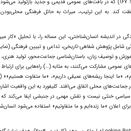
است، نوعی «فرهنگ خودآگاه» (فایناپ ریوردان، ۲۰۰۰: ۱۶۷) که در بافت‌های عمومی قدیمی و جدید بازتولید می
ظت کند. به این ترتیب، میراث به حائل فرهنگی محلی‌بودن د
ی در اندیشه انسان‌شناختی، این مساله را، با تحلیل «کار میرا
اثی شامل پژوهش شفاهی-تاریخی، تداعی و تبیین فرهنگی (نمایش
موزش و توصیف زبان، باستان‌شناسی جماعت‌محور، تولید هنری، با
های عمومی مشارکت می‌کنند، به مثابه (…) راه‌هایی برای ارتباط 
»، «ما اینجا ریشه‌های عمیقی داریم»، «ما متفاوت هستیم»» (ک
ان در جماعت‌های محلی اتفاق می‌افتد. کلیفورد به این واقعیت اشار
سیاسی خنثی نیست و نقش مهمی در جنبشی ایفا می‌کند که پ
 اعلانِ «ما زنده‌ایم و ما متفاوتیم» استفاده می‌شود انسان‌شن