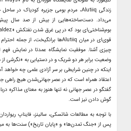
می‌داد. دست‌ساخته‌هایی از بیش از صد سال پیش 
قوی‌ای در میان Alutiiq‌ها برانگیخ
چیزی آشنا. موفقیت نمایشگاه عمدتا در نمایش فهم ا
وضعیت برابر هر دو شریک و در دستیابی به «نگرشی از هر 
اینکه در چنین شرایطی بر سر آزادی علمی چه خواهد آمد
اعتقاد همراه است که در عصر جهانی‌شدن هیچ راهی ج
گفتگو در عصر جهانی نه تنها هنوز به معنای مذاکره در
گوش دادن نیز است.
با توجه به مطالعات شاتسکی، سالینز، فایناپ ریواردان،
پس از «جنگ تمدن‌ها» و «پایان تاریخ») سنت‌ها به می