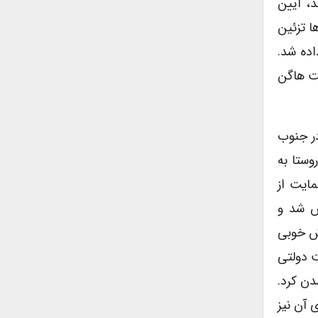
 هاگن شدند، آیین
ها تزئین
اده شد.
عت هاگن
در جنوب
وائل قرن بیستم، این روستا به
ایت از
یس شد و
وش خوبی
۱ بحرانی پیش آمد: حمایت دولتی
دن کرد.
 مدل مردانه‌ی آن نیز