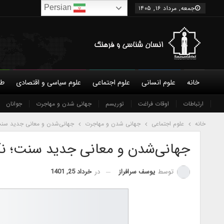
Persian
جمعه, مرداد ۱۶, ۱۴۰۵
خانه
علوم انسانی
علوم اجتماعی
علوم سیاسی و اقتصادی
طب
درباره ما
ارتباطات
شورای عالی
اوقات فراغت
توریسم
نویسندگان
جهانی شدن و مهاجرت
شرایط همکاری و عضویت
جوانان
تماس 
خانه
علوم اجتماعی
جهانی شدن و مهاجرت
جهانی‌شدن و معانی جدید سنت؛
جهانی‌شدن و معانی جدید سنت؛ نگر
در
خرداد 25, 1401
توسط
یوسف سرافراز