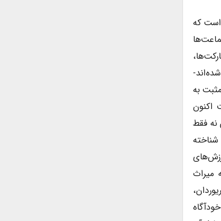
است که
ماعت‌ها
کت‌ها،
ده‌اند-
مثبت به
ت اکنون
نه فقط
شناخته
رزش‌های
ه میراث
. آن فایناپ ریوردان،
ودآگاه