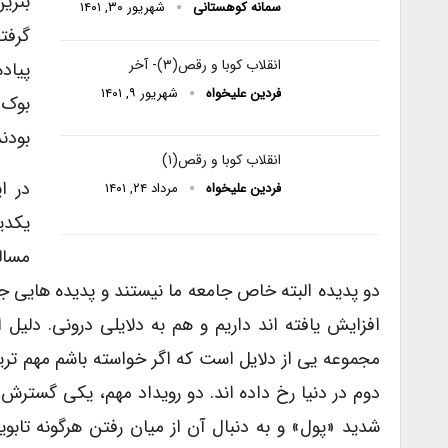
بنزی
سمانه کوهستانی
شهریور ۳۰, ۱۴۰۱
گرفت
انقلاب کوبا و رقص(۳)- آخر
پیاد
فردین علیخواه
شهریور ۹, ۱۴۰۱
بوک»
بودند
انقلاب کوبا و رقص(۱)
در ا
فردین علیخواه
مرداد ۲۴, ۱۴۰۱
یکدی
مسال
دو پدیده البته خاص جامعه ما نیستند و پدیده هایی جها
افزایش یافته اند داریم و هم به دلایلی درونی. دلی
مجموعه یی از دلایل است که اگر خواسته باشم مهم ترین
دوم در دنیا رخ داده اند. دو رویداد مهم، یکی گسترش
شدید «پول» و به دنبال آن از میان رفتن هرگونه تاب