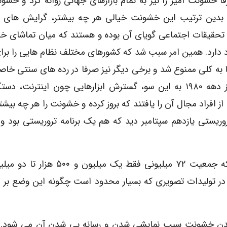
 خشونت آمیز را نیز به تمام بازارهای جهانی روانه کرد و خشون
بدین ترتیب این خشونت خیالی هر چه بیشتر، گرایش های د
مام تحقیقات اجتماعی گویای آن بوده و هستند که میان تماشای 
دارد. همین امر سبب شد که کشورهای مختلف نظام هایی را برا
ه کلی ممنوع شد و برخی دیگر نیز صرفا در رده های سنتی خاص
داشت. با این همه، با انقلاب اطلاعاتی و ارتباطاتی از دهه ۱۹۸۰ به این سو، گسترش ابزارهایی چون اینت
از افراد مجال آن را یافتند که بروز کرده و خشونت را هر چه بیشتر
روریستی یازدهم سپتامبر دید که هم یک برنامه تروریستی بود 
و باز ارتباط این روند در کشور ما آن هم در شرایطی که جمعیت ۷۲ میلیونی فقط ی
ما در تولیدات تصویری که بسیار محدود است چگونه این وضع بر
شدن خشونت سبب نمایشی شدن و رسانه یی شدن آن می شود. بن