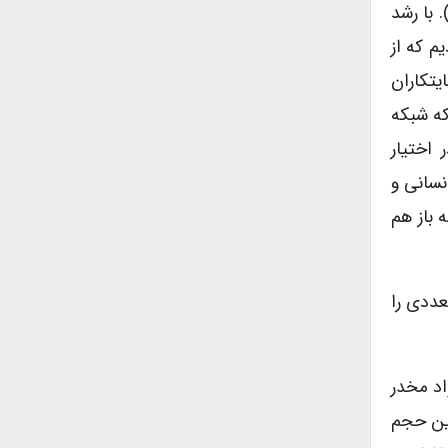
 با رشد
م که از
ایتکاران
که شبکه
 اختیار
نسانی و
 باز هم
عددی را
اد مخدر
 این حجم