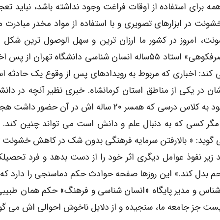
ه برای استفاده از اوقات فراغت وجود نداشته باشد، نباید تع
شونت در ابزارهای تصویری و با استفاده از مواد مخدر مبادرت م
ونت، امروز در کشور ما ارزان ترین و سهل الوصول ترین شکل 
است.» این تحلیل بخشی از تصویری است که دکتر«ناصرفکوهی» استاد ۵۵ساله انسان شناسی دانشگاه تهرا
 کند: اخباری که مربوط به رویدادهای پس از وقوع یک حادثه 
ان در یکی از مناطق استان کرمانشاه. خبری نظیر آنچه در دانش
کرمان روی داد و در آن یک پسرجوان که خود دانشجو بود به کلاس درسی که همسر ۲۰ ساله اش در آن
 مگر کسی که به دنبال علم و دانش است می تواند چنین کند. 
 گوید: « بالارفتن سرمایه فرهنگی بدون شک در کاهش خشونت تا
 زیر نفوذ عوامل دیگری اثر خود را از دست بدهد و فرد تحصیلکر
 رحم بدل کند.» این روزها صفحه حوادث حکم دماسنجی را دارد که
شناس و مدیر پایگاه «انسان شناسی و فرهنگ» حکم همان طبیبی 
ست جز جامعه ما، سنجیده و از دلایل ناخوش احوالی اش می گوی