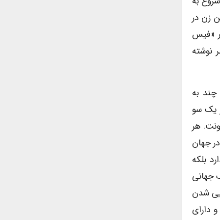
شروع به
ن زن در
در «فیس
 نوشته
چند به
ز یک سو
نت. هر
در جهان
رد بلکه
گ جهانی
ایی شدن
و دارای