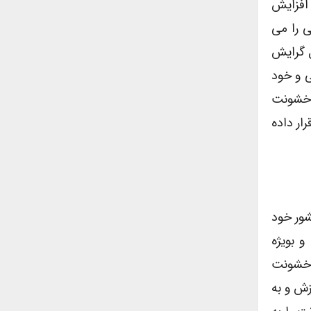
 افزایش
ی را می
ل گرایش
ی و خود
و خشونت
ار داده
شور خود
و بویژه
 خشونت
زش و به