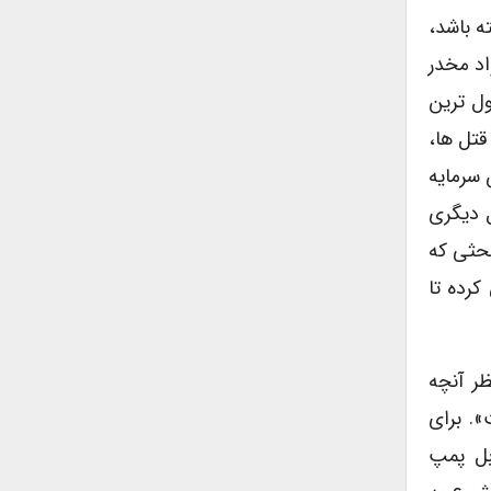
ه باشد،
اد مخدر
ول ترین
قتل ها،
ی گوید: «بالارفتن سرمایه
ل دیگری
بحثی که
کرده تا
ر آنچه
. برای
بل پمپ