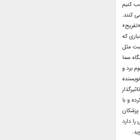
جب کنیم
ی کنند.
«تفریح»
ن از پس اخباری که
است مثل
گاه سما
 حضور داشت هجوم برد و
نویسنده
ثیرگذار
ده و با
 پزشکان
را دارد
د.