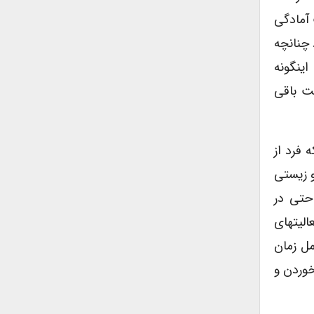
آمادگی
 چنانچه
ینگونه
حت باقی
 فرد از
و زیستی
حتی در
الیتهای
مل زمان
خوردن و