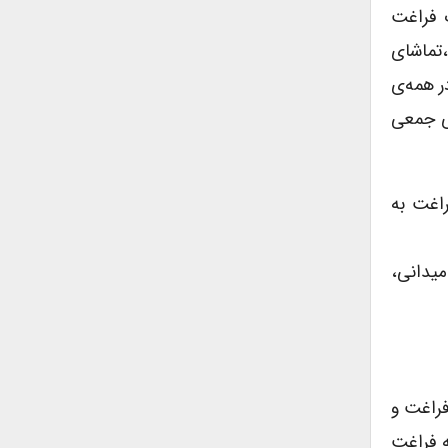
ت فراغت
،تماشای
ر همه‌ی
ای جمعی
راغت به
میدانی،
فراغت و
ه فراغت