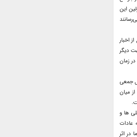
لین این
‌رسانند
ز اخبار
هت دیگر
در زمان
یل جمعی
از میان
ت.
لی ها و
 عادات
 در اثر