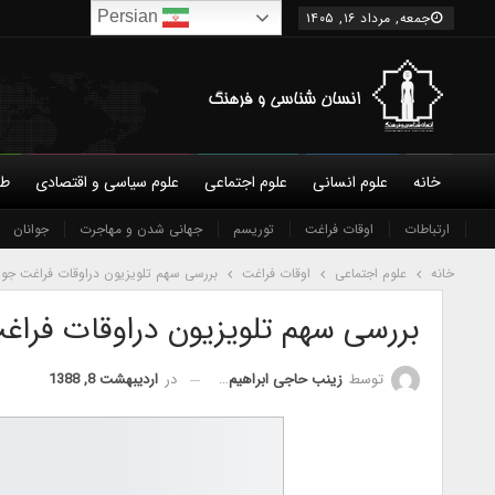
Persian
جمعه, مرداد ۱۶, ۱۴۰۵
خانه
علوم انسانی
علوم اجتماعی
علوم سیاسی و اقتصادی
طب
درباره ما
ارتباطات
شورای عالی
اوقات فراغت
توریسم
نویسندگان
جهانی شدن و مهاجرت
شرایط همکاری و عضویت
جوانان
تماس 
خانه
علوم اجتماعی
اوقات فراغت
بررسی سهم تلویزیون دراوقات فراغت جوا
بررسی سهم تلویزیون دراوقات فراغ
در
اردیبهشت 8, 1388
توسط
زینب حاجی ابراهیم زرگر