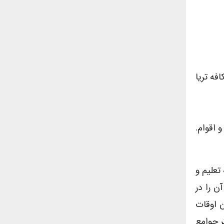
فه تریا
 اقوام.
تعلیم و
ن را در
ن اوقات
ر جوامع