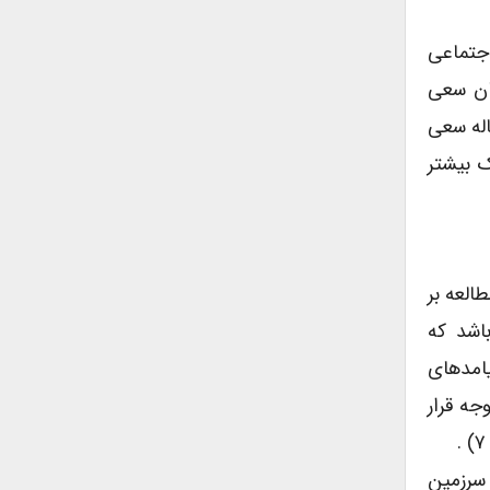
جتماعی
سان سعی
اله سعی
ک بیشتر
العه بر
 «جنگ» می‌باشد که
یامدهای
 مورد توجه قرار
 سرزمین