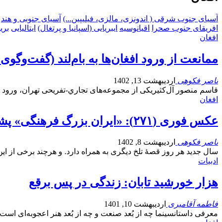
آسیای جنوب شرقی ( اندونزی، مالزی، فیلیپین...)
آسیای جنوبی و هند
افریقای جنوب صحرا
اقیانوسیه
ایبریایی (اسپانیا و پرتغال)
ایتالیایی
بریت
افغان
ممانعت از ورود افغان‌ها به بام‌لند (گفت‌وگوی
ناصر فکوهی
اردیبهشت 13, 1402
قاسم منصور آل‌کثيريکی از مجموعه‌های تجاري-تفريحی تهران، ورود ش
افغان
عکس فوری (۲۷۱): «ایران بزرگ فرهنگی» پشت در منتظر بماند!
ناصر فکوهی
اردیبهشت 8, 1402
سال جدید هر روز قصۀ تلخ دیگری به همراه دارد. و هر‌چند برخی از این
ادبیات
هزار خورشید تابان: زندگی در پس برقع
فاطمه آقامیری
اردیبهشت 10, 1401
معرفی داستانسینما چه از بُعد صنعت و چه از بُعد هنر اعجوبه‌ای اس