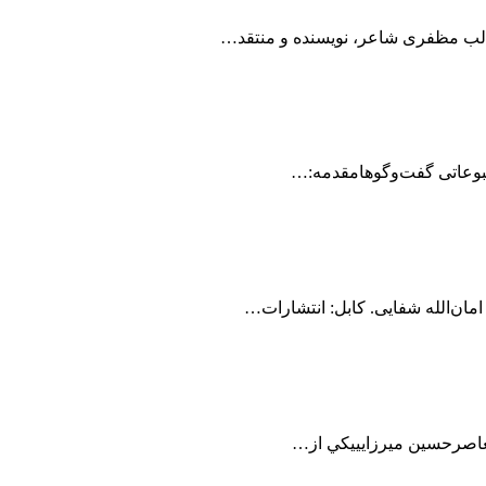
الب مظفری شاعر، نویسنده و منتقد…
طبوعاتی گفت‌وگوهامقدمه:…
امان‌الله شفایی. کابل: انتشارات…
معاصرحسین میرزاییيكي از…