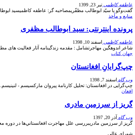
عاطفه کاظمی
تیر 23, 1399
گفت‌وگو با سیّد ابوطالب مظفّریمصاحبه گر: عاطفه کاظمیسید ابوط
منابع و مأخذ
پرونده اینترنتی: سید ابوطالب مظفری
عاطفه کاظمی
اسفند 10, 1398
شاعر اندوهگین مهاجرتشامل : مقدمه زندگینامه آثار فعالیت های م
جهان کتاب
چپ‌گرایانِ افغانستان
وب گاه
اسفند 7, 1398
چپ‌گرایی در افغانستان: تحلیل کارنامة پیروان مارکسیسم - لنینیسم. 
افغان
گریز از سرزمین مادری
وب گاه
آذر 20, 1397
گریز از سرزمین مادریبررسی علل مهاجرت افغانستاني‌ها در دوره 
شورای عالی