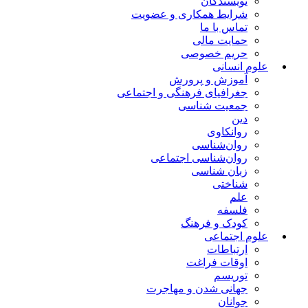
نویسندگان
شرایط همکاری و عضویت
تماس با ما
حمایت مالی
حریم خصوصی
علوم انسانی
آموزش و پرورش
جغرافیای فرهنگی و اجتماعی
جمعیت شناسی
دین
روانکاوی
روان‌شناسی
روان‌شناسی اجتماعی
زبان شناسی
شناختی
علم
فلسفه
کودک و فرهنگ
علوم اجتماعی
ارتباطات
اوقات فراغت
توریسم
جهانی شدن و مهاجرت
جوانان