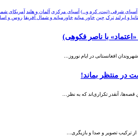
آسیای شرقی (تبت، کره و...)
آسیای مرکزی
آلمان و هلند
آمریکای شما
انیا و ایرلند
ترک
چین
خاور میانه
خاورمیانه و شمال آفریقا
روس و اسلا
 «اعتماد» با ناصر فکوهی)
هروندان افغانستانی در ايام نوروز…
 قصه‌ها، آنقدر تکراری‌اند که به نظر…
ت از ترکیب تصویر و صدا و بازیگری…