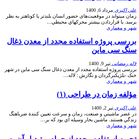
علی اکبری
مرداد 6, 1400
زمان ميتواند در موقعیت‌های حضور انسان بلندتر يا کوتاهتر به نظر
برسد. با قراردادن بيشتر محرکهاي محيطي…
شهر و معماری
بررسی پروژه استفاده مجدد از معدن ذغال
سنگ سی ماین
لاله رمضانی
تیر 9, 1400
بررسی پروژه استفاده مجدد از معدن ذغال سنگ سی ماین در شهر
خنک -بلژیکبرگردان و نگارش : لاله…
شهر و معماری
مؤلفه زمان در طراحی (۱)
علی اکبری
تیر 2, 1400
در عصر ماشيني و صنعت، زمان و سرعت تعيين کنندة ضرباهنگ
زندگي هستند. ماشين بخار وسيله اي بود که بر…
شهر و معماری