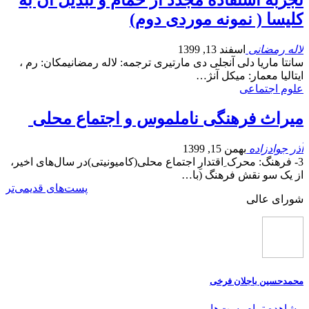
تجربه استفاده مجدد از حمام و تبدیل آن به
کلیسا ( نمونه موردی دوم)
لاله رمضانی
اسفند 13, 1399
سانتا ماریا دلی آنجلی دی مارتیری ترجمه: لاله رمضانیمکان: رم ،
ایتالیا معمار: میکل آنژ…
علوم اجتماعی
میراث فرهنگی ناملموس و اجتماع محلی
آذر جوادزاده
بهمن 15, 1399
3- فرهنگ: محرک ِاقتدارِ اجتماع محلی(کامیونیتی)در سال‌های اخیر،
از یک سو نقش فرهنگ (با…
پست‌های قدیمی‌تر
شورای عالی
محمدحسین باجلان فرخی
مشاهده تمام پست‌ها