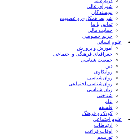
درباره ما
شورای عالی
نویسندگان
شرایط همکاری و عضویت
تماس با ما
حمایت مالی
حریم خصوصی
علوم انسانی
آموزش و پرورش
جغرافیای فرهنگی و اجتماعی
جمعیت شناسی
دین
روانکاوی
روان‌شناسی
روان‌شناسی اجتماعی
زبان شناسی
شناختی
علم
فلسفه
کودک و فرهنگ
علوم اجتماعی
ارتباطات
اوقات فراغت
توریسم