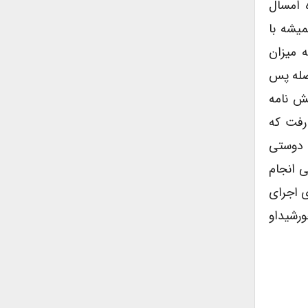
ه امسال
میشه با
 میزان
اصله پس
یش نامه
رفت که
 دوستی
ی انجام
ی اجرای
ورشیداو