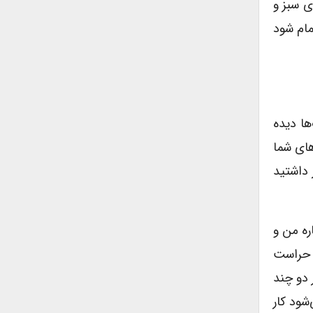
ی سبز و
فیلم که تمام شود
ا دیده
های شما
 داشتید
ره من و
ر حراست
 دو چند
شود کار