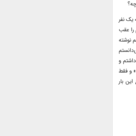
چه؟
 یک نفر
 را عقب
م نوشته
‌دانستم
داشتم و
انه‌ی قدیمی» و فقط
این بار