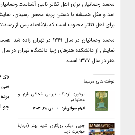
محمد رحمانیان برای اهل تئاتر نامی آشناست.رحمانیان
آمد و مثل همیشه با دستی پر.به محض رسیدن، نمایش ش
برای اهل تئاتر محبوب است که بلافاصله پس از رسیدنش 
محمد رحمانیان در سال ۱۳۴۱ در
هنر در سال ۱۳۷۷ است.
وی ن
نوشته‌های مرتبط
سی س
برخوردِ نزدیک؛ بررسی مُحاذیِ فرم و
برده‌
محتوا در…
چو اش
الهام جوادی‌فرد
دی ۲۸, ۱۴۰۳
جایی دیگر، روزگاری شاید بهتر (دربارۀ
مهاجرت در…