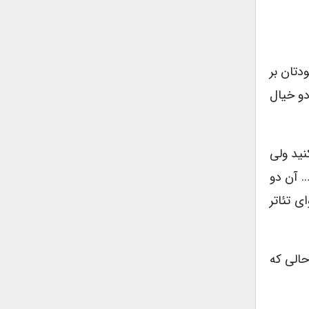
دتان بر
ند، هر دو خیال
ا سعی می‌کنید ولی
وتاه.« … آن دو
ای تئاتر
حالی که