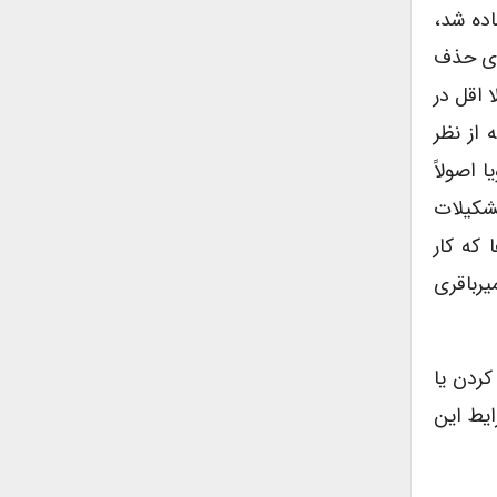
اده شد،
ود، به اضافه ی حذف
 اقل در
از نظر
اصولاً
شکیلات
که کار
یرباقری
کردن یا
ایط این