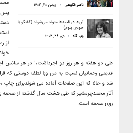
محمد
ناصر فکوهی
بهمن ۲۰, ۱۴۰۲
پس ا
دستی
آن‌ها در قصه‌ها متولد می‌شوند (گفتگو با
جودی بلوم)
استق
وب گاه
دی ۲۹, ۱۴۰۲
از ر
خوان
طی دو هفته و هر روز دو اجرداشت،ا در هر سانس ا
قدیمی رحمانیان نسبت به من وبا لطف دوستی که قرار ر
شد و حالا که این صفحات آماده می شوندبرای چاپ ،هم
آثار محمدچرمشیر که طی هشت سال گذشته از صحنه ی تئ
روی صحنه است.