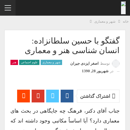
نه
شهر و معماری
گفتگو با حسین سلطانزاده:
انسان شناسی هنر و معماری
شهر و معماری
علوم اجتماعی
هنر
توسط
اصغر ایزدی جیران
در
شهریور 28, 1390
اشتراک گذاشتن
جناب آقای دکتر، فرهنگ چه جایگاهی در بحث های
معماری دارد؟ آیا اساساً مکاتبی وجود داشته اند که