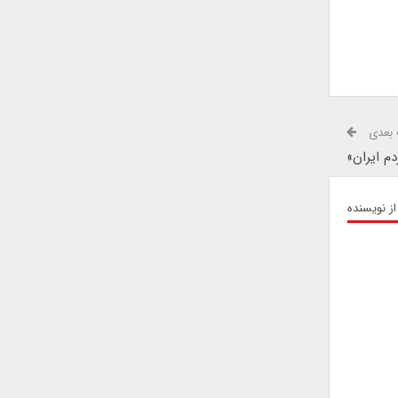
بعدی
م ایران»
از نویسنده