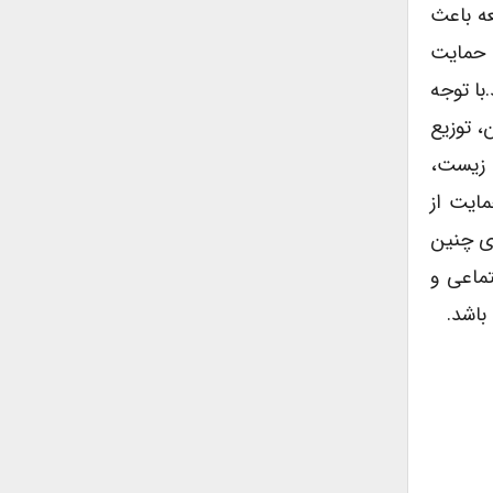
عه باعث
، حمایت
با توجه
، توزیع
 زیست،
ایت از
ای چنین
ماعی و
باشد.