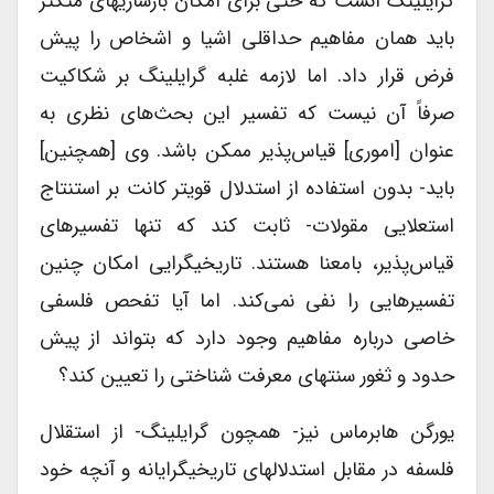
گرایلینگ آنست که حتی برای امکان بازسازیهای متکثر
باید همان مفاهیم حداقلی اشیا و اشخاص را پیش
فرض قرار داد. اما لازمه غلبه گرایلینگ بر شکاکیت
صرفاً آن نیست که تفسیر این بحث‌های نظری به
عنوان [اموری] قیاس‌پذیر ممکن باشد. وی [همچنین]
باید- بدون استفاده از استدلال قویتر کانت بر استنتاج
استعلایی مقولات- ثابت کند که تنها تفسیرهای
قیاس‌پذیر، بامعنا هستند. تاریخیگرایی امکان چنین
تفسیرهایی را نفی نمی‌کند. اما آیا تفحص فلسفی
خاصی درباره مفاهیم وجود دارد که بتواند از پیش
حدود و ثغور سنتهای معرفت شناختی را تعیین کند؟
یورگن هابرماس نیز- همچون گرایلینگ- از استقلال
فلسفه در مقابل استدلالهای تاریخیگرایانه و آنچه خود