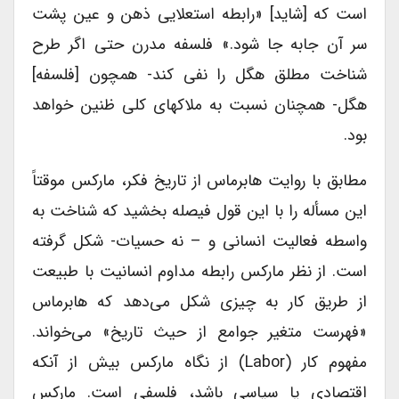
است که [شاید] «رابطه استعلایی ذهن و عین پشت
سر آن جابه جا شود.» فلسفه مدرن حتی اگر طرح
شناخت مطلق هگل را نفی کند- همچون [فلسفه]
هگل- همچنان نسبت به ملاکهای کلی ظنین خواهد
بود.
مطابق با روایت هابرماس از تاریخ فکر، مارکس موقتاً
این مسأله را با این قول فیصله بخشید که شناخت به
واسطه فعالیت انسانی و – نه حسیات- شکل گرفته
است. از نظر مارکس رابطه مداوم انسانیت با طبیعت
از طریق کار به چیزی شکل می‌دهد که هابرماس
«فهرست متغیر جوامع از حیث تاریخ» می‌خواند.
مفهوم کار (labor) از نگاه مارکس بیش از آنکه
اقتصادی یا سیاسی باشد، فلسفی است. مارکس