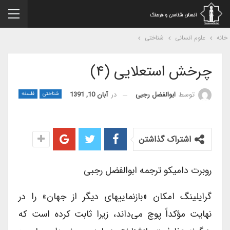
نه
علوم انسانی
شناختی
چرخش استعلایی (۴)
در
آبان 10, 1391
توسط
ابوالفضل رجبی
شناختی
فلسفه
اشتراک گذاشتن
روبرت دامیکو ترجمه ابوالفضل رجبی
گرایلینگ امکان «بازنماییهای دیگر از جهان» را در
نهایت مؤکداً پوچ می‌داند، زیرا ثابت کرده است که