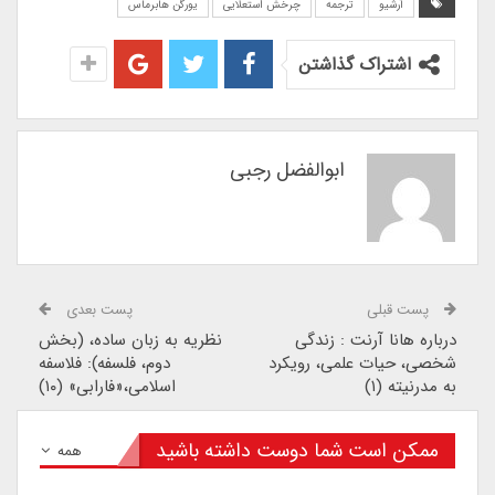
آرشیو
ترجمه
چرخش استعلایی
یورگن هابرماس
اشتراک گذاشتن
ابوالفضل رجبی
پست قبلی
پست بعدی
درباره هانا آرنت : زندگی
نظریه به زبان ساده، (بخش
شخصی، حیات علمی، رویکرد
دوم، فلسفه): فلاسفه
به مدرنیته (۱)
اسلامی،«فارابی» (۱۰)
ممکن است شما دوست داشته باشید
همه