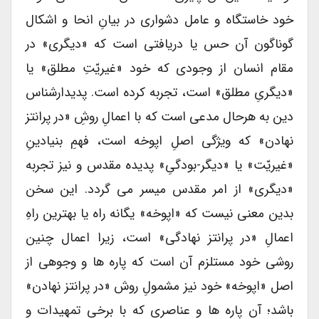
خود خاستگاه و عامل دشواری در بیانِ انحا و اشکال
گوناگون آن حس یا دریافتی است که «دیگری» در
مقام انسان از وجودی که خود «غیریّتِ مطلق» یا
«دیگریِ مطلق» است، تجربه کرده است. پدیدارشناس
دین به هرحال مدعی است که با اعمالِ روشِ «در پرانتز
نهادن» که ویژگی اصلِ اپوخه است، فهمِ بنیادینِ
«غیریّت» یا «دیگر-بودگیِ» پدیده مقدس و نیز تجربه
«دیگری» از امر مقدس میسر می گردد. این سخن
بدین معنی نیست که «اپوخه» یگانه راه یا بهترین راهِ
اعمالِ «در پرانتز نهادگی» است، زیرا اعمال چنین
روشی خود مستلزم آن است که پاره ها و وجوهی از
اصل «اپوخه» خود نیز مشمولِ روش «در پرانتز نهادن»
باشد؛ آن پاره ها و عناصری که با برخی تمهیدات و