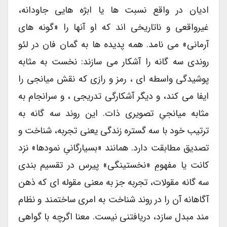
ادیان در واقع نسبت ها یا ابژه هایی جاودانه،
غیرواقعی و ناتاریخی اند که او آنها را «گونه های
آرمانی» می نامد. همه پدیده ها به گمان فان در لئو
روندی سه گانه را آشکار می سازند: نخست به مثابه
پوشیدگی واسطه ای ، رمز و رازی که نقش میانجی را
ایفا می کند، و دیگر آشکارگی تدریجی ، و سرانجام به
مثابه میانجیِ تصویری ذات. این روند سه گانه به
ترتیب خود با سه گستره زندگی یعنی تجربه، شناخت و
تصدیق مطابقت دارد. همانند «بسیارگانیِ نمودها» نزد
کانت یا مفهومِ «نخستینگی» پیرس در تقسیم بندی
سه گانه مقولات، تجربه جز به معنی مقوله ای که ذهن
آگاهانه آن را در روند شناخت به امری ساختمند و نظام
مند مبدل سازد، دریافتنی نیست. معنا اگرچه با گواهی