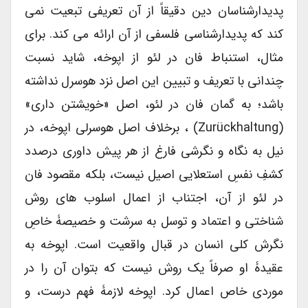
پدیدارشناسان دین دقیقاً از آن تعریفی تبعیت نمی
کند که پدیدارشناسی فلسفی از آن ارائه می کند. برای
مثال، استنباط فان در لئو از اپوخه، شاید نسبت
چندانی با تعریف و تبیین این اصل نزد هوسرل نداشته
باشد؛ به گمان فان در لئو، اصل «خویشتن داری»
(Zurückhaltung) ، برخلاف اصل هوسرلی اپوخه، در
نیل به نگاه و نگرشی فارغ از هر پیش داوری درصدد
کشفِ نفسِ استعلایی اصیل نیست، بلکه مقصود فان
در لئو از آن، اجتناب از اعمال اسلوب های روش
شناختی و اعتماد و توسل به سرشت و خصیصۀ خاصِ
نگرش کلی انسان در قبال واقعیت است. اپوخه به
عقیدۀ او صرفاً یک روش نیست که بتوان آن را در
موردی خاص اعمال کرد. اپوخه لازمۀ فهم درست، و