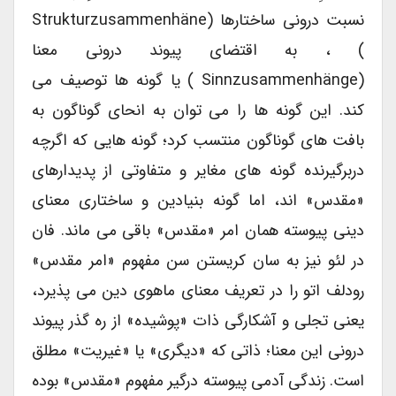
نسبت درونی ساختارها (Strukturzusammenhäne
) ، به اقتضای پیوند درونی معنا
(Sinnzusammenhänge ) یا گونه ها توصیف می
کند. این گونه ها را می توان به انحای گوناگون به
بافت های گوناگون منتسب کرد؛ گونه هایی که اگرچه
دربرگیرنده گونه های مغایر و متفاوتی از پدیدارهای
«مقدس» اند، اما گونه بنیادین و ساختاری معنای
دینی پیوسته همان امر «مقدس» باقی می ماند. فان
در لئو نیز به سان کریستن سن مفهوم «امر مقدس»
رودلف اتو را در تعریف معنای ماهوی دین می پذیرد،
یعنی تجلی و آشکارگی ذات «پوشیده» از ره گذر پیوند
درونی این معنا؛ ذاتی که «دیگری» یا «غیریت» مطلق
است. زندگی آدمی پیوسته درگیر مفهوم «مقدس» بوده