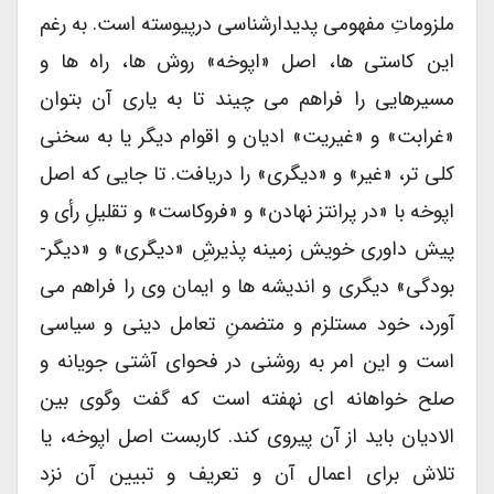
ملزوماتِ مفهومی پدیدارشناسی درپیوسته است. به رغم
این کاستی ها، اصل «اپوخه» روش ها، راه ها و
مسیرهایی را فراهم می چیند تا به یاری آن بتوان
«غرابت» و «غیریت» ادیان و اقوام دیگر یا به سخنی
کلی تر، «غیر» و «دیگری» را دریافت. تا جایی که اصل
اپوخه با «در پرانتز نهادن» و «فروکاست» و تقلیلِ رأی و
پیش داوری خویش زمینه پذیرشِ «دیگری» و «دیگر-
بودگی» دیگری و اندیشه ها و ایمان وی را فراهم می
آورد، خود مستلزم و متضمنِ تعامل دینی و سیاسی
است و این امر به روشنی در فحوای آشتی جویانه و
صلح خواهانه ای نهفته است که گفت وگوی بین
الادیان باید از آن پیروی کند. کاربست اصل اپوخه، یا
تلاش برای اعمال آن و تعریف و تبیین آن نزد