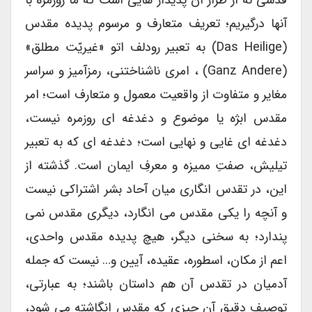
آنها درگیریم؛ تعریف متعارف و مرسوم پدیده مقدس
(das Heilige) به تعبیر رودلف اتو «غیریّت مطلق»
(ganz Andere) ، امری ناشناختنی، رمزآمیز و سراسر
مغایر و متفاوت از واقعیت معمول و متعارف است؛ امر
مقدس ابژه یا موضوع و دغدغه ای روزمره نیست،
دغدغه ای غایی و نهایی است؛ دغدغه ای که به تعبیر
تیلیش، صفتِ ممیزه و معرفِ ایمان است. گذشته از
این، در تقدس انگاری میان آحاد بشر اشتراکی نیست
و آنچه را یکی مقدس می انگارد، دیگری مقدس نمی
پندارد؛ به سخنی دیگر، هیچ پدیده مقدس واحدی،
اعم از مکان، اسطوره، عقیده، آیین و… نیست که جمله
آدمیان در تقدس آن هم داستان باشند؛ به عبارتی،
توصیف دقیق آن چیزی که مقدس انگاشته می شود،