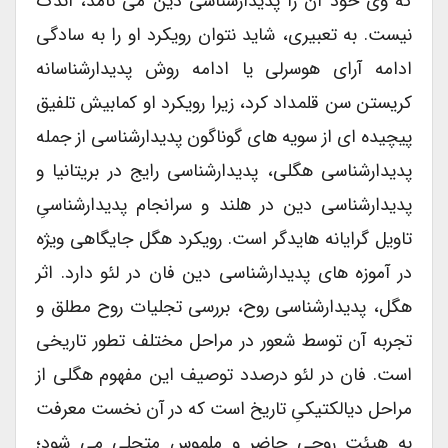
که وی خود آن را پدیدارشناسی دین می نامد، اندک
نیست. به تعبیری، شاید نتوان رویکرد او را به سادگی
ادامه آرای هوسرلی یا ادامه روش پدیدارشناسانه
کریستن سن قلمداد کرد، زیرا رویکرد او کمابیش تلفیق
پیچیده ای از سویه های گوناگون پدیدارشناسی از جمله
پدیدارشناسی هگلی، پدیدارشناسی رایج در بریتانیا و
پدیدارشناسی دین در هلند و سرانجام پدیدارشناسیِ
تاویل گرایانه هایدگر است. رویکرد هگل جایگاهی ویژه
در آموزه های پدیدارشناسی دین فان در لئو دارد. اثر
هگل، پدیدارشناسی روح، بررسی تجلیات روح مطلق و
تجربه آن توسط شعور در مراحل مختلف تطور تاریخی
است. فان در لئو درصدد توصیف این مفهوم هگلی از
مراحل دیالکتیکیِ تاریخ است که در آن نخست معرفت
به هیئت روحی حاضر و ملموس متجلی می شود؛