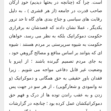
است. چرا که (چنانچه در بحثها دیدیم) خودِ ارکان
صاحب قدرت در جامعه (از هر قشری ) ، به دلیل
رقابت های سیاسی و جناح بندی های گاه تا حد ترور
یکدیگر ، عملا نشان دادند که قصدشان نه برقراری
حکومت دموکراتیک بلکه به نظر می رسد، خواهان
حکومت به شیوه سرپرستی بر مردم هستند : شیوه
ای که بتوانند بر اساس منافع و مصالح گروهیِ خود ،
به جای مردم تصمیم گیرنده باشند ؛ از اینرو با
وضعیت غیر قابل دفاعی مواجه می شویم . زیرا
فقدان باورِ حقیقی به حق همگانی و دموکراتیک (و
نه وانمودی و شعارگویی) ، از هر سو در جهت پس
زدن و به عقب راندن توده ها از درک و فهم حق
دموکراتیکشان عمل کرده بود ؛ چنانچه در گزارشات