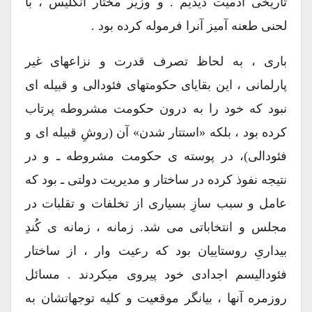
تاریخی آدمیت دیدیم . و وزیر مختار انگلیس ، با
لحنی طعنه آمیز آنرا فرموله کرده بود .
باری ، به لحاظ تصرف قدرت و نزاعهای غیر
پارلمانی ، این بقایای حکومتهای فئودالی و قبیله ای
نبود که خود را به درون حکومت مشروطه پرتاب
کرده بود ، بلکه «استتار شدن» آن (روشِ قبیله ای و
فئودالی)، در پوسته ی حکومت مشروطه ـ و در
نتیجه نفوذ کرده در ساختار و مدیریت دولتی ـ بود که
عامل و سبب سازِ بسیاری از تخلفات و تقلبات در
مجلس و انتخاباتی می شد. زمانه ، زمانه ی کُندِ
بیداریِ روستاییان بود که رعیت وار ، از ساختار
فئودالیسم اجدادی خود پیروی میکردند . مسائل
روزمره آنها ، بیانگر موقعیت و کلیه توجهاتشان به