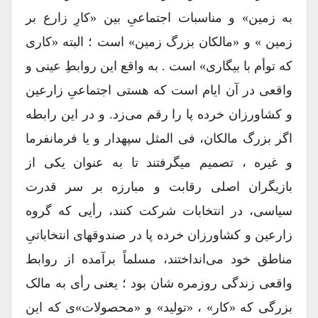
به زمین» و مناسبات اجتماعیِ بین «کارِ زارع بر
زمین » و «مالکان بزرگ زمین» است ؛ البته «کاری
که توأم با بیگاری» است . به واقع این روابطِ عینی و
واقعی در آن ایام است که هستی اجتماعیِ زارعین
و کشاورزان خرده پا را رقم می‌زد. و در این رابطه
اگر بزرگ مالکان، فی المثل سپهدار و یا فرمانفرما
و غیره ، تصمیم میگرفتند تا به عنوان یکی از
بازیگران اصلی رقابت و مبارزه بر سر قدرت
سیاسی، در انتخابات شرکت کنند، رأیی که گروه
زارعین و کشاورزان خرده پا در صندوقهای انتخاباتیِ
مناطق خود می‌انداختند، مسلماً برآمده از روابط
واقعی زندگی روزمره شان بود ؛ یعنی رأی به مالک
بزرگی که «کار» ، «تولید» و «محصولات»ی که این