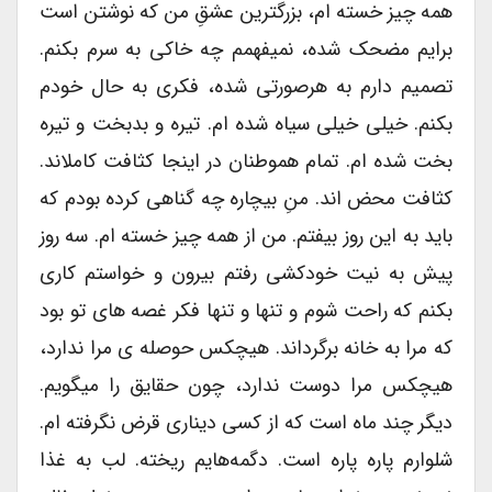
همه چیز خسته ام، بزرگترین عشقِ من که نوشتن است
برایم مضحک شده، نمیفهمم چه خاکی به سرم بکنم.
تصمیم دارم به هرصورتی شده، فکری به حال خودم
بکنم. خیلی خیلی سیاه شده ام. تیره و بدبخت و تیره
بخت شده ام. تمام هموطنان در اینجا کثافت کاملاند.
کثافت محض اند. منِ بیچاره چه گناهی کرده بودم که
باید به این روز بیفتم. من از همه چیز خسته ام. سه روز
پیش به نیت خودکشی رفتم بیرون و خواستم کاری
بکنم که راحت شوم و تنها و تنها فکر غصه های تو بود
که مرا به خانه برگرداند. هیچکس حوصله ی مرا ندارد،
هیچکس مرا دوست ندارد، چون حقایق را میگویم.
دیگر چند ماه است که از کسی دیناری قرض نگرفته ام.
شلوارم پاره پاره است. دگمه‌هایم ریخته. لب به غذا