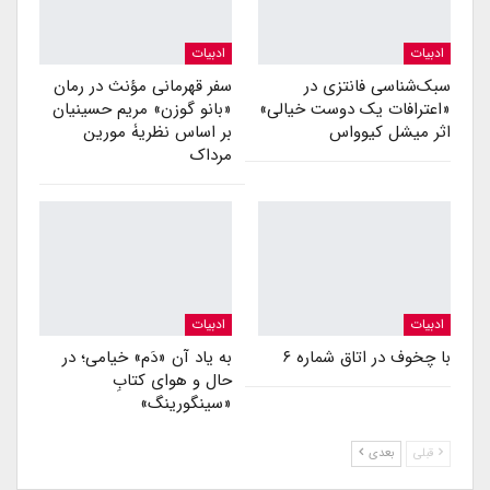
ادبیات
ادبیات
سبک‌شناسی فانتزی در
سفر قهرمانی مؤنث در رمان
«اعترافات یک دوست خیالی»
«بانو گوزن» مریم حسینیان
اثر میشل کیوواس
بر اساس نظریۀ مورین
مرداک
ادبیات
ادبیات
با چخوف در اتاق شماره ۶
به یاد آن «دَم» خیامی؛ در
حال و هوای کتابِ
«سینگورینگ»
قبلی
بعدی