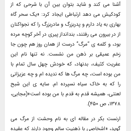
آشنا می کند و شاید بتوان بین آن با شرحی که از
کودکیش می دهد ارتباطی ایجاد کرد: «یک سحر گاه
بهاری به یاد دارم و پدربزرگ و مادربزرگ را که نجواکنان
از در بیرون می رفتند، بندانداز پیری در آخر کوچه مرده
بود، و کلمه ی “مرگ” درست از همان روز هم چون جا
زخم عمیقی بر ذهن من نشست. نه تنها نام این
عفریت کثیف، بدنهاد، که خودش چهل سال تمام با
من بوده است، چه مرگ ها که ندیده ام و چه عزیزانی
را که به خاک سیاه نسپرده ام. سایه ی این شبح
لعنتی، همیشه قدم به قدم با من بوده است»(مجابی،
۱۳۷۸، ص ۴۵۰).
ارنست بکر در مقاله ای به نام وحشت از مرگ می
گوید، «اشخاصی با ذهنیت سالم وجود دارند که عقیده