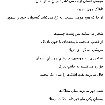
میوه‌یِ انسان آژنگ می‌گشاید میانِ ستاره‌گان،
تابناک چون انجیر،
آن‌جا که هیچ مومی نیست، به رُخ می‌کشد گیسوان ِ خود را شمع.
سَحَر می‌شکند پسِ پشتِ چشم‌ها،
از قطبِ جمجمه تا پنجه‌هایِ پا خونِ بادناک
می‌سُرد به گونه‌یِ دریا؛
نه تجیری، نه چوبه‌یی، چاه‌هایِ جوشانِ آسمان
فوّاره می‌کشند به جانبِ دیرک
فال می‌زنند نفتِ اشک‌ها را میانِ یک لبخند.
شب دور می‌زند میانِ مغاک‌ها،
به‌سانِ یکی ماهِ قیرفام، حدّ حباب‌ها؛