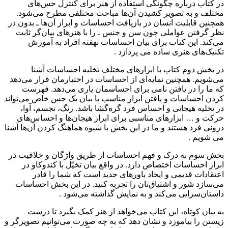
در کتاب درباره چگونگی استفاده از هنر برای کنترل حس‌های
مختلف و به تصویر کشیدن آن‌ها مباحث مختلفی مطرح می‌شود.
همچنین قابلیت انسان در بازیافت احساسات و ابراز آن‌ها ـ بدون در
نظر گرفتن عواملی چون سن و جنس ـ را با هنرهای بیان‌گر ثابت
می‌کند. این کتاب برای بیان احساسات نهفته افراد به آموزش
تکنیک‌های هنری ساده می پردازد .
در بخش دوم کتاب با ابزارهای مختلف تخلیه احساسات آشنا
می‌شویم. همچنین نمایه‌ای از احساسات در اختیارمان قرار می‌دهد
که ما را در یافتن نامی برای احساسمان یاری می‌دهد. فهرست
کردن احساسات و یافتن ابزار مناسب با بیان یک حس خاص می‌تواند
در تخلیه هیجانی و احساس فرد گره‌گشا باشد. رنگ، تجسم، آوا،
حرکت و … ابزارهای مناسبی برای ابراز هیجان‌ها و احساس‌های
درونی فرد هستند و ما در این بخش با شیوه هماهنگ کردن آن‌ها آشنا
می شویم .
بخش سوم به درک و فهم احساسات از طریق واژگان و خلاقیت در
ابراز احساسات اختصاص دارد. در واقع بیان تخیّل با کندوکاو در
اعتقادات قدیمی و ایجاد باورهای جدید است که شما را قادر
می‌سازد شور و اشتیاق‌تان را تجربه کنید. در این بخش احساسات
داستان‌سرایی می‌کند و به نمایش گذاشته می‌‌شود .
به بیان کوتاه، این کتاب می‌خواهد از هنر کمک بگیرد تا درست
زیستن را بیاموزد و نشان دهد که به چه صورت می‌توانیم تصویرگر و