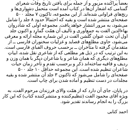
بعضاً پراکنده مزبور و از جمله برای یافتن تاریخ وفات شعرای
گمنامی که اشعار آن‌ها در کتاب آمده است متحمل دشواری‌ها و
رنج‌های فراوانی شده‌اند. از این مجموعه، تاکنون ۷ مجلّد ۵۰۰
صفحه‌ای منتشر شده است و بقیه که احتمالاً حدود ۸ جلد را شامل
می‌شود، به مرور انتشار خواهد یافت. مجموعه اولی که شادروان
بهاءالدین الفت به جمع‌آوری و تألیف آن همّت گمارد و اکنون جلد
اول آن تحت عنوان گلشن الفت در این شماره مجلّه ارائه و معرفی
می‌شود، حاوی مطلع‌های قصاید و غزلیات سخنوران فارسی ــ از
متقدمان گرفته تا متأخران ــ برحسب حروف الفبای فارسی است.
به این ترتیب که در ذیل هر مطلعی که از شاعری نقل شده، ابیاتِ
مطلع‌های دیگری که همان شاعر و یا شاعران دیگر با همان وزن و
ردیف و قافیه ساخته‌اند ذکر و برحسب تقدم و تأخر زمان حیات
شاعران تنظیم شده است. این مجموعه حداقل ۱۰ جلد ۵۰۰
صفحه‌ای را شامل می‌شود که تاکنون ۳ جلد آن منتشر شده و بقیه
مجلدات در د‌ست تنظیم و آماده شدن برای چاپ است.
در پایان، جای آن دارد که از همّت والای فرزندان مرحوم الفت، به
ویژه آقای محمود الفت (تنظیم‌کننده و منتشر‌کننده کتاب) که این کار
بزرگ را به انجام رساندند تقدیر شود.
احمد کتابی