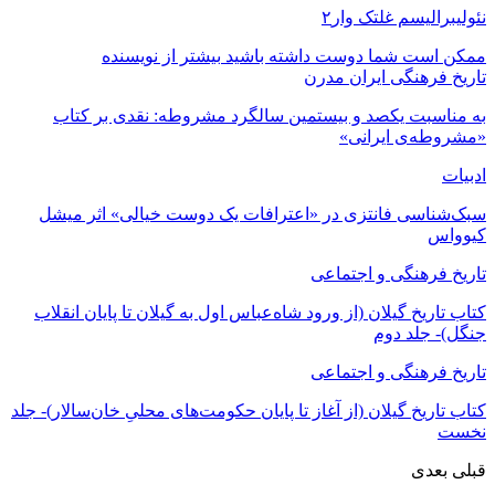
نئولیبرالیسم غلتک وار۲
ممکن است شما دوست داشته باشید
بیشتر از نویسنده
تاریخ فرهنگی ایران مدرن
به مناسبت یکصد و بیستمین سالگرد مشروطه: نقدی بر کتاب
«مشروطه‌ی ایرانی»
ادبیات
سبک‌شناسی فانتزی در «اعترافات یک دوست خیالی» اثر میشل
کیوواس
تاریخ فرهنگی و اجتماعی
کتاب تاریخ گیلان (از ورود شاه‌عباس اول به گیلان تا پایان انقلاب
جنگل)- جلد دوم
تاریخ فرهنگی و اجتماعی
کتاب تاریخ گیلان (از آغاز تا پایان حکومت‌های محلیِ خان‌سالار)- جلد
نخست
قبلی
بعدی