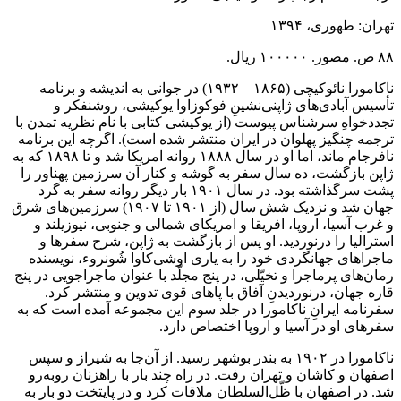
تهران: طهوری، ۱۳۹۴
۸۸ ص. مصور. ۱۰۰۰۰۰ ریال.
ناکامورا نائوکیچی (۱۸۶۵ – ۱۹۳۲) در جوانی به اندیشه و برنامه
تأسیس آبادی‌های ژاپنی‌نشینِ فوکوزاوا یوکیشی، روشنفکر و
تجددخواهِ سرشناس پیوست (از یوکیشی کتابی با نام نظریه تمدن با
ترجمه چنگیز پهلوان در ایران منتشر شده است). اگرچه این برنامه
نافرجام ماند، اما او در سال ۱۸۸۸ روانه امریکا شد و تا ۱۸۹۸ که به
ژاپن بازگشت، ده سال سفر به گوشه و کنار آن سرزمین پهناور را
پشت سرگذاشته بود. در سال ۱۹۰۱ بار دیگر روانه سفر به گرد
جهان شد و نزدیک شش سال (از ۱۹۰۱ تا ۱۹۰۷) سرزمین‌های شرق
و غرب آسیا، اروپا، افریقا و امریکای شمالی و جنوبی، نیوزیلند و
استرالیا را درنوردید. او پس از بازگشت به ژاپن، شرح سفرها و
ماجراهای جهانگردی خود را به یاری اوشی‌کاوا شُونروء، نویسنده
رمان‌های پرماجرا و تخیّلی، در پنج مجلّد با عنوان ماجراجویی در پنج
قاره جهان، درنوردیدنِ آفاق با پاهای قوی تدوین و منتشر کرد.
سفرنامه ایرانِ ناکامورا در جلد سوم این مجموعه آمده است که به
سفرهای او در آسیا و اروپا اختصاص دارد.
ناکامورا در ۱۹۰۲ به بندر بوشهر رسید. از آن‌جا به شیراز و سپس
اصفهان و کاشان و تهران رفت. در راه چند بار با راهزنان روبه‌رو
شد. در اصفهان با ظّل‌السلطان ملاقات کرد و در پایتخت دو بار به