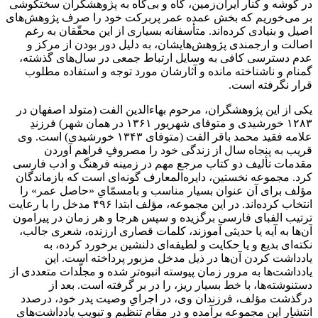
در گوشه و کنار ایران‌زمین، گاه و بی‌گاه به پژوهشگران سختکوشی
بر می‌خوریم که بخش عمده عمر پربرکت خود را صرف پژوهش‌های
اصیل و بنیادی کرده‌اند. متأسفانه بسیاری از این محقّقان به رغم
اصالت و ارجمندی پژوهش‌هایشان، به دلیل دور بودن از مرکز و
عدم دسترسی کافی به وسایل ارتباط جمعی در سال‌های گذشته،
گمنام و ناشناخته مانده و آثارشان مورد توجه و استفاده مطلوب
قرار نگرفته است.
یکی از این پژوهشگران، مرحوم بهاءالدین الفت (متولد اصفهان در
۱۲۸۳ خورشیدی و متوفای شهریور ۱۳۶۱ در همان شهر) فرزندِ
علامه‌ فقید محمد باقر الفت (متوفای ۱۳۴۳ خورشیدی) است. وی
قریب به پنجاه سال از زندگی خود را مصروفِ فراهم آوردن
مقدمات تألیف دو کتاب مرجع مهم در زمینه فرهنگ و ادب فارسی
کرد. مجموعه نخستین، دایره‌المعارف گونه‌ای است که بازماندگان
مؤلف برای آن عنوان بسیار مناسب و بامسمّایِ «حاصل عمر» را
انتخاب کرده‌اند. در این مجموعه، مؤلف ابتدا ۴۹۶ مدخل را با رعایت
ترتیب الفبای فارسی برگزیده و سپس هرجا و هر زمان در پیرامون
آن‌ها به آیه یا حدیثی آموزند، کلمات قصاری ارزنده، شعری جالب،
نکته‌ای بدیع و یا حکایت و لطیفه‌ای دلنشین برخورد کرده، به
یادداشت کردن آن‌ها در ذیل مدخل مزبور پرداخته است. این
یادداشت‌ها به مرور زمان پیوسته انبوه‌تر شده و مجلّدات متعددی از
دستنوشته‌ها، با خط بسیار ریز، را در بر گرفته است. بعد از
درگذشت مؤلف، فرزندان وی، در اجرایِ وصیت پدر خود، درصدد
انتشار این مجموعه برآمده و در مقام تنظیم و تبویبِ یادداشت‌های