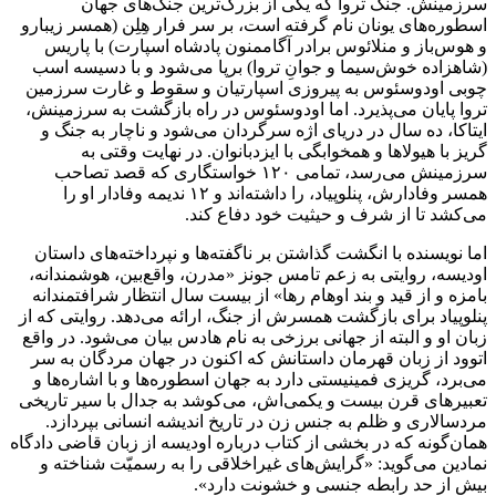
سرزمینش. جنگ تروا که یکی از بزرگ‌ترین جنگ‌های جهان
اسطوره‌های یونان نام گرفته است، بر سر فرار هِلِن (همسر زیبارو
و هوس‌باز و منلائوس برادر آگاممنون پادشاه اسپارت) با پاریس
(شاهزاده خوش‌سیما و جوانِ تروا) برپا می‌شود و با دسیسه اسب
چوبی اودوسئوس به پیروزی اسپارتیان و سقوط و غارت سرزمین
تروا پایان می‌پذیرد. اما اودوسئوس در راه بازگشت به سرزمینش،
ایتاکا، ده سال در دریای اژه سرگردان می‌شود و ناچار به جنگ و
گریز با هیولاها و همخوابگی با ایزدبانوان. در نهایت وقتی به
سرزمینش می‌رسد، تمامی ۱۲۰ خواستگاری که قصد تصاحب
همسر وفادارش، پنلوپیاد، را داشته‌اند و ۱۲ ندیمه‌ وفادار او را
می‌کشد تا از شرف و حیثیت خود دفاع کند.
اما نویسنده‌ با انگشت گذاشتن بر ناگفته‌ها و نپرداخته‌های داستان
اودیسه، روایتی به زعم تامس جونز «مدرن، واقع‌بین، هوشمندانه،
بامزه و از قید و بند اوهام رها» از بیست سال انتظار شرافتمندانه
پنلوپیاد برای بازگشت همسرش از جنگ، ارائه می‌دهد. روایتی که از
زبان او و البته از جهانی برزخی به نام هادس بیان می‌شود. در واقع
اتوود از زبان قهرمان داستانش که اکنون در جهان مردگان به سر
می‌برد، گریزی فمینیستی دارد به جهان اسطوره‌ها و با اشاره‌ها و
تعبیرهای قرن بیست و یکمی‌اش، می‌کوشد به جدال با سیر تاریخی
مردسالاری و ظلم به جنس زن در تاریخ اندیشه انسانی بپردازد.
همان‌گونه که در بخشی از کتاب درباره اودیسه از زبان قاضی دادگاه
نمادین می‌گوید: «گرایش‌های غیراخلاقی را به رسمیّت شناخته و
بیش از حد رابطه جنسی و خشونت دارد».