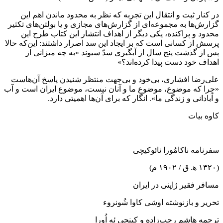
در کنار ثبت و انتقال این تجربه که نظر به محدود ماندن اهم این
گزارش‌ها به مجموعه‌ای از گزارش‌های مجازی و یا بولتن‌های تکثیر
محدود و پراکنده، یکی دیگر از اهداف انتشار این کتاب طرح این
پرسش از کسانی است که بر ایجاد این سد اصرار داشتند: این‌که حالا
پس از گذشت پنج سال از آبگیری سدّ سیوند «به چه میزانی از
اهداف خود دست پیدا کرده‌اند؟»
علی‌رضا افشاری، بی‌خود و بی‌جهت منتظر شنیدن پاسخ آن‌هاست
«چرا که موضوع، موضوعِ ما و آنان نیست، موضوع ایران است و آب
و آبادانی و زندگی ما». انگار که برای آن‌ها اهمیتی دارد.
کاوه بیات
سفرنامه ناکامُورا نائوکیچی
(۱۳۲۰ ﻫ. ق / ۱۹۰۲ م)
مسافر فقیر ژاپنی در ایران
تحریر و بازنوشته اوشی کاوا شُونروء
ترجمه هاشم رجب‌زاده و کینجی ئه اُورا