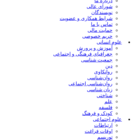
درباره ما
شورای عالی
نویسندگان
شرایط همکاری و عضویت
تماس با ما
حمایت مالی
حریم خصوصی
علوم انسانی
آموزش و پرورش
جغرافیای فرهنگی و اجتماعی
جمعیت شناسی
دین
روانکاوی
روان‌شناسی
روان‌شناسی اجتماعی
زبان شناسی
شناختی
علم
فلسفه
کودک و فرهنگ
علوم اجتماعی
ارتباطات
اوقات فراغت
توریسم