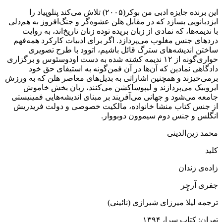
این برنده جایزه ادبی من بوکر(۲۰۰۵) تلاش می‌کند پنلوپیاد را
ایزدبانویی بسازد که در مقابل هلن عشوه‌گر و جنگ‌افروز به هم‌دلی
با ندیمه‌ها، که نمادی از زبان بریده توده زنان تاریخ‌اند، به روایت
دردهای جنس مغلوب می‌پردازد. اگر برای ادبیات کارکرد همه‌فهم
ساختن اندیشه‌های سترگ قائل باشیم، اتوود با طرح تصویری
حواری‌گونه از ۱۲ ندیمه کشته شده به دست اودوسئوس و برگزاری
دادگاهی نمادین که آن‌ها در آن فمن‌گونه به استیفای حق خود
برمی‌خیزند و همچنین اشاراتی به بدیل‌های معاصر هلن که به ورزش
ایروبیک می‌پردازند و لیپوساکشن می‌کنند، زبان بخش خاموش
جامعه می‌شود و جهانی می‌آفریند بر مبنای اندیشه‌هایی فمینیستی
از جنس کتاب منشا خانواده، مالکیت خصوصی و دولت فریدریش
انگلس و جنس دوم سیموون دوبووار.
محمد زین‌الدینی
کلید
زاده‌ی زندان
جفری آرچِر
ترجمه لیلا میرزای شیرازی (نائینی)
تهران: کتاب سرا، ۱۳۹۴