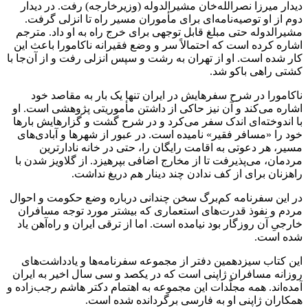
دیدار میرزا نصرالله‌خان مشیرالدوله (وزیرخارجه) رفت. در دیدار
دوم از او توصیه‌نامه‌ای برای مأموران مسیر راه تا انزلی گرفت.
مشیرالدوله حتی مبلغ قابل توجهی برای خرج راه به او داد. مترجم
اشاره کرده است که احتمالاً سر و وضع فقیرانه ناکامورا باعث این
کار شده است. او از تهران به رشت و سپس انزلی رفت و از آن‌جا با
کشتی راهی باکو شد.
ناکامورا در شرح سفرهایش در ایران تنها یک بار به مقاصد خود
اشاره می‌کند و آن نیز حاکی از داشتن مأموریتی پژوهشی است. او
با اندوخته‌ای اندک سفر می‌کرد و در شرح گشت و گزارهایش بارها
خود را «مسافر فقیر» نامیده است. در عبور از شهرها و آبادی‌های
مسیر، هر دعوتی به اقامت رایگان را، حتی در خانه نادارترین
مردمان، می‌پذیرفت تا از مخارج اضافی بپرهیزد. از گلاویز شدن با
راهزنان برای از کف ندادن چند دینار هم دریغ نداشت.
در این سفرنامه کم‌برگ سخن چندانی درباره وضع حکومت و احوال
مردم و نفوذ قدرت‌های استعماری که بیشتر مورد توجه مسافران
خارجیِ آن روزگار بود نیامده است. اما از ترقی ایران و راه‌آهن یاد
شده است.
این کتاب سیزدهمین دفتر از مجموعه سفرنامه‌ها و یادداشت‌های
روزانه مسافران ژاپنی است که در یکصد و سی سال اخیر به ایران
آمده‌اند. همه مجلّدات این مجموعه به اهتمام دکتر هاشم رجب‌زاده و
همکاران ژاپنی او به فارسی برگردانده شده است.