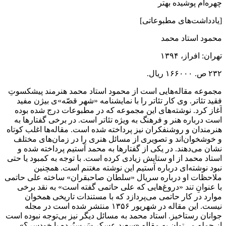
چهره‌ام پوشیده بهتر
[یادداشت‌های مطبوعاتی]
محمود استاد محمد
تهران: افراز، ۱۳۹۴
۲۳۲ ص. ۱۶۶۰۰۰ ریال.
مجموعه مقاله‌هایی است از محمود استاد محمد هنرمند پیشکسوتِ
فقید تئاتر. وی کار تئاتر را با نمایشنامه «شهر قصّه»ی بیژن مفید
آغاز کرد. نوشته‌های این مجموعه که در مطبوعات درج شده بوده
است درباره‌ هنر و فرهنگ به ویژه تئاتر است. در برخی گفتارها به
هنرمندان و روشنفکران نیز پرداخته شده است. مقاله‌ها اغلب کوتاه
و خوشخوان‌اند و تصویری از مسائل هنری را در زمان‌های مختلف
نشان می‌دهند. در یکی از گفتارها به محمد آستیم پرداخته شده و
استاد محمد از او ستایش زیادی کرده است. با توجه به کمبود یا حتی
نبود نوشته‌ای درباره آستیم این نوشته مغتنم است. همچنین
ملاحظات او درباره سریال «سلطان صاحبقران» ساخته علی حاتمی
با عنوانِ تند «دروغ‌هایی که علی حاتمی گفته است» به نقد برخی
موارد در کار حاتمی می‌پردازد که با مستندات تاریخی همخوان
نیست. این مقاله در شهریور ۱۳۵۶ منتشر شده است در مجله
جوانان رستاخیز. استاد محمد به مسائل دیگر نیز بی‌توجه نبوده است
از جمله می‌توان به مقاله «سعید عسکر سَرسِپُرده یا خودسر؟»