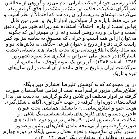
گفتار رسمی خود از «مکتب ایرانی» دم می‌زد و گروهی از مخالفین
اصولگرای تشکیلات حاکم، این تشبّه و تشبّث را جدّی گرفته و نقد
می‌کردند، تیشه‌ای به ریشه ایران زده شد که احتمالاً از نظر آسیب و
خرابی، فقط با پاره‌ای از سیاه‌ترین ادوار تاریخ این سرزمین قابل
قیاس است؛ از واژه «احتمالاً» استفاده شد زیرا نه هنوز میزان دقیق
آسیب و خرابی وارده روشن است و نه از آن مهم‌تر این که چگونه
می‌توان از این همه آسیب و خرابی که مسبوقِ به سابقه نیز بود کمر
راست کرد. دفاع از تاریخ با عنوانِ فرعی «نگاهی به تلاش‌های دو و
نیم ساله پایگاه اطلاع‌رسانی برای نجات یادمان‌های باستانی (دشت
پاسارگاد) در جنبش ملّی اعتراض به آبگیری سدّ سیوند (شهریور
۱۳۸۴ ـ اسفند ۱۳۸۶)» گزارش یک نمونه کوچک، اما نمادین، از
سرگذشت ایران و تاریخ بر جای مانده از آن است در این سال‌های
تیره و تاریک.
در این مجموعه که به کوشش علیرضا افشاری دبیر پایگاه
اطلاع‌رسانی مزبور فراهم آمده است از تمامی فعالیت‌های صورت
گرفته در ادوار مختلف این تلاش و تکاپو گزارشی به دست می‌آید؛ از
فعالیت‌های دوره‌ اول گرفته در جهت «گردآوری آگاهی، شکل‌گیری
هویت جمع و اطلاع‌رسانی…» تا تشکیل همایشی تحت عنوانِ
«آخرین دستاوردهای کاوش‌های باستان‌شناسی تنگ بلاغی» و
شکایت به کمیسیون اصل ۹۰ مجلس در دوره دوم. فعالیت‌های
صورت گرفته پس از بی‌نتیجه ماندن تلاش‌های پیشین و صدور
دستور آبگیری سدّ سیوند و نحوه انحلال رسمی پایگاه در دوره‌ چهارم
و سپردن وظایف آن به نهادی دیگر (صص ۱۴ – ۱۳).