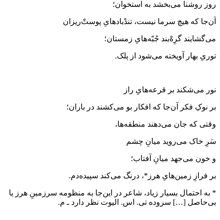
روز روشنا می‌بخشد به استخوان؛
آن‌جا که هیچ سرما نیست، تندْبادهایِ پوست‌ْریزان
می‌گشایند گرِه‌ْبند جُبّه‌هایِ زمستان؛
توریِ بهار آویخته می‌شود از پلک.
نور می‌شکند بر قرعه‌هایِ راز
بر نوکِ فکر آن‌جا که افکار بو می‌کشند در باران؛
وقتی که جان می‌دهند منطقه‌ها،
سَرِ خاک می‌روید میانِ چشم
و خون می‌جهد میانِ آفتاب؛
بر فرازِ زمین‌هایِ هرز*، درنگ می‌کند سپیده‌دم.
* به احتمال بسیار زیاد، شاعر در این‌جا به منظومه سرزمینِ هرز یا
بی‌حاصل […] سروده تی. اس. الیوت نظر دارد ـ م.