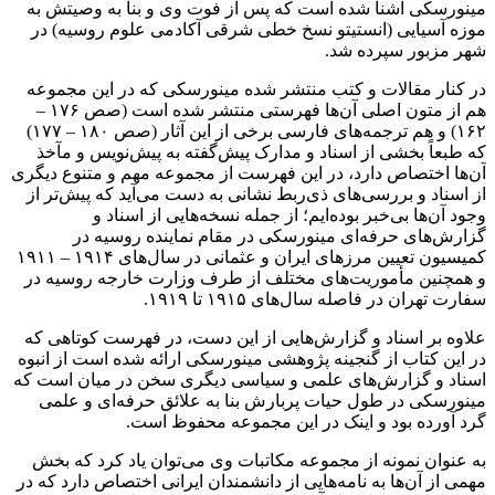
مینورسکی آشنا شده است که پس از فوت وی و بنا به وصیتش به
موزه آسیایی (انستیتو نسخ خطی شرقی آکادمی علوم روسیه) در
شهر مزبور سپرده شد.
در کنار مقالات و کتب منتشر شده مینورسکی که در این مجموعه
هم از متون اصلی آن‌ها فهرستی منتشر شده است (صص ۱۷۶ –
۱۶۲) و هم ترجمه‌های فارسی برخی از این آثار (صص ۱۸۰ – ۱۷۷)
که طبعاً بخشی از اسناد و مدارک پیش‌گفته به پیش‌نویس و مآخذ
آن‌ها اختصاص دارد، در این فهرست از مجموعه مهم و متنوع دیگری
از اسناد و بررسی‌های ذی‌ربط نشانی به دست می‌آید که پیش‌تر از
وجود آن‌ها بی‌خبر بوده‌ایم؛ از جمله نسخه‌هایی از اسناد و
گزارش‌های حرفه‌ای مینورسکی در مقام نماینده روسیه در
کمیسیون تعیین مرزهای ایران و عثمانی در سال‌های ۱۹۱۴ – ۱۹۱۱
و همچنین مأموریت‌های مختلف از طرف وزارت خارجه روسیه در
سفارت تهران در فاصله سال‌های ۱۹۱۵ تا ۱۹۱۹.
علاوه بر اسناد و گزارش‌هایی از این دست، در فهرست کوتاهی که
در این کتاب از گنجینه پژوهشی مینورسکی ارائه شده است از انبوه
اسناد و گزارش‌های علمی و سیاسی دیگری سخن در میان است که
مینورسکی در طول حیات پربارش بنا به علائق حرفه‌ای و علمی
گرد آورده بود و اینک در این مجموعه محفوظ است.
به عنوان نمونه از مجموعه مکاتبات وی می‌توان یاد کرد که بخش
مهمی از آن‌ها به نامه‌هایی از دانشمندان ایرانی اختصاص دارد که در