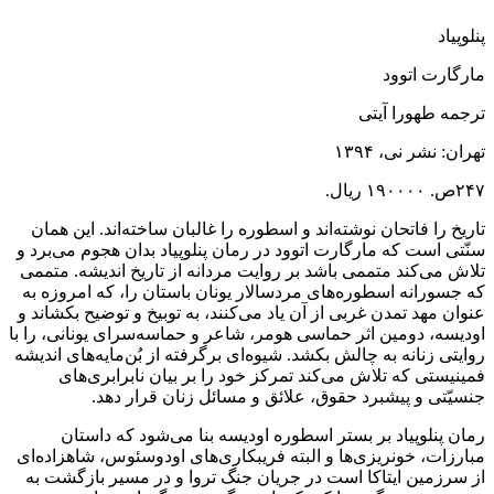
پنلوپیاد
مارگارت اتوود
ترجمه طهورا آیتی
تهران: نشر نی، ۱۳۹۴
۲۴۷ص. ۱۹۰۰۰۰ ریال.
تاریخ را فاتحان نوشته‌اند و اسطوره را غالبان ساخته‌اند. این همان
سنّتی است که مارگارت اتوود در رمان پنلوپیاد بدان هجوم می‌برد و
تلاش می‌کند متممی باشد بر روایت مردانه از تاریخ اندیشه. متممی
که جسورانه اسطوره‌های مردسالار یونان باستان را، که امروزه به
عنوان مهد تمدن غربی از آن یاد می‌کنند، به توبیخ و توضیح بکشاند و
اودیسه، دومین اثر حماسی هومر، شاعر و حماسه‌سرای یونانی، را با
روایتی زنانه به چالش بکشد. شیوه‌ای برگرفته از بُن‌مایه‌های اندیشه
فمینیستی که تلاش می‌کند تمرکز خود را بر بیان نابرابری‌های
جنسیّتی و پیشبرد حقوق، علائق و مسائل زنان قرار دهد.
رمان پنلوپیاد بر بستر اسطوره اودیسه بنا می‌شود که داستان
مبارزات، خونریزی‌ها و البته فریبکاری‌های اودوسئوس، شاهزاده‌ای
از سرزمین ایتاکا است در جریان جنگ تروا و در مسیر بازگشت به