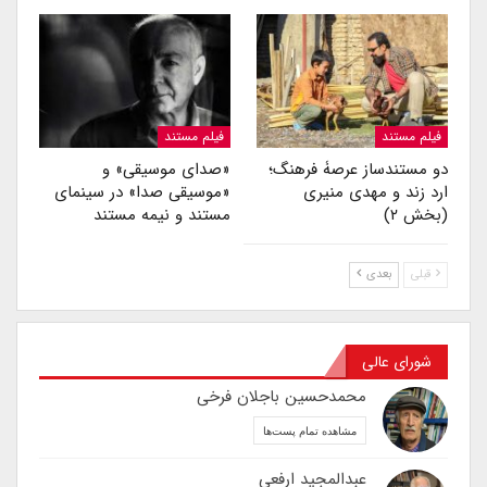
فیلم مستند
فیلم مستند
دو مستندساز عرصۀ فرهنگ؛
«صدای موسیقی» و
ارد زند و مهدی منیری
«موسیقی صدا» در سینمای
(بخش ۲)
مستند و نیمه مستند
قبلی
بعدی
شورای عالی
محمدحسین باجلان فرخی
مشاهده تمام پست‌ها
عبدالمجید ارفعی