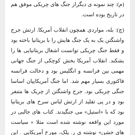
(م): چند نمونه ی دیگراز جنگ های چریکی موفق هم
در تاریخ بوده است.
(چ): بله، مواردی همچون انقلاب آمریکا. ارتش جرج
واشنگتن یک به یک جنگ هایش را با بریتانیا باخته بود
و فقط جنگ چریکی توانست اشغال بریتانیایی ها را
بشکند. انقلاب آمریکا بخش کوچکی از جنگ جهانی
مهمی بین فرانسه و انگلیس بود و دخالت فرانسه
فاکتوری بسیار مهم شد. اما جنگ آمریکاییان اساسا
جنگی چریکی بود. جرج واشنگتن از چریک ها متنفر
بود و در پی تقلید از ارتش لباس سرخ های بریتانیا
بود که با «استیل» می جنگیدند. کتاب های جالبی در
مورد این واقعه نوشته شده است مثلا « سیاست
های خشن» نوشته ی ر. پلک، مورخ آمریکایی . این