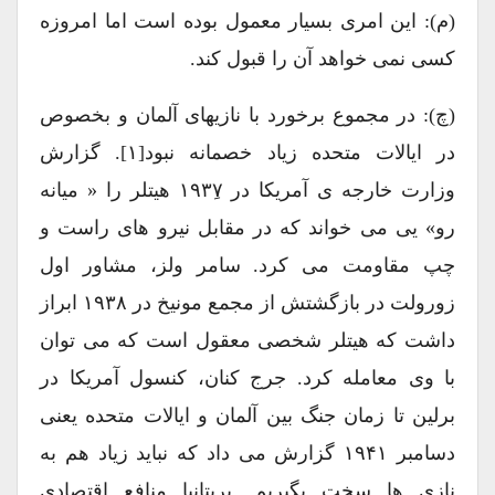
(م): این امری بسیار معمول بوده است اما امروزه
کسی نمی خواهد آن را قبول کند.
(چ): در مجموع برخورد با نازیهای آلمان و بخصوص
در ایالات متحده زیاد خصمانه نبود[۱]. گزارش
وزارت خارجه ی آمریکا در ۱۹۳۷ِ هیتلر را « میانه
رو» یی می خواند که در مقابل نیرو های راست و
چپ مقاومت می کرد. سامر ولز، مشاور اول
زورولت در بازگشتش از مجمع مونیخ در ۱۹۳۸ ابراز
داشت که هیتلر شخصی معقول است که می توان
با وی معامله کرد. جرج کنان، کنسول آمریکا در
برلین تا زمان جنگ بین آلمان و ایالات متحده یعنی
دسامبر ۱۹۴۱ گزارش می داد که نباید زیاد هم به
نازی ها سخت بگیریم. بریتانیا منافع اقتصادی