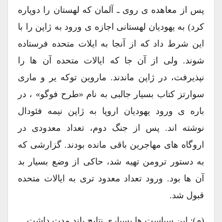
پس از معاهده ی روی ـ آلمان که لهستان را دوپاره
کرد) به یهودیان لهستانی اجازه ی ورود به ژاپن را با
این شرط داد که از آنجا به ایلات متحده فرستاده
شوند. ولی از آن جا که ایالات متحده آن ها را
نپذیرفت، در ژاپن ماندند. ماروین توکه یر و ماری
سوارتز کتاب بسیار جالبی به نام «طرح فوگو» ، در
باره ی ورود یهودیان اروپا به ژاپن نیمه فئودال
نوشته اند. پس از جنگ دوم، تعداد معدودی در
اروگاه های مهاجرین باقی مانده بودند. گزارشی که
به دستور ترومن تهیه شد،‌ حاکی از وضع بسیار بد
آن ها بود. ورود تعداد معدود تری به ایالات متحده
قبول شد.
(م): این سیاست ها بسیاری نتایج بلند مدت داشت.