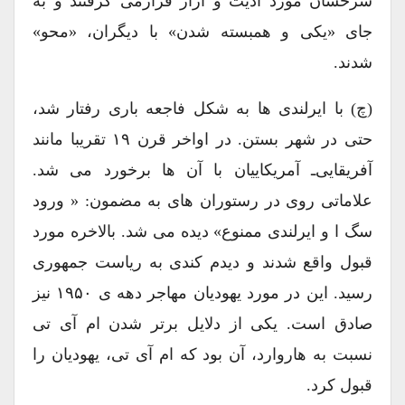
سرخشان مورد اذیت و آزار قرارمی گرفتند و به
جای «یکی و همبسته شدن» با دیگران، «محو»
شدند.
(چ) با ایرلندی ها به شکل فاجعه باری رفتار شد،
حتی در شهر بستن. در اواخر قرن ۱۹ تقریبا مانند
آفریقایی‌ـ آمریکاییان با آن ها برخورد می شد.
علاماتی روی در رستوران های به مضمون: « ورود
سگ ا و ایرلندی ممنوع» دیده می شد. بالاخره مورد
قبول واقع شدند و دیدم کندی به ریاست جمهوری
رسید. این در مورد یهودیان مهاجر دهه ی ۱۹۵۰ نیز
صادق است. یکی از دلایل برتر شدن ام آی تی
نسبت به هاروارد، آن بود که ام آی تی، یهودیان را
قبول کرد.