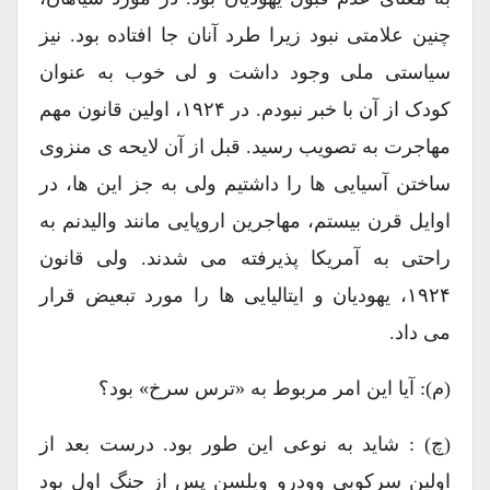
چنین علامتی نبود زیرا طرد آنان جا افتاده بود. نیز
سیاستی ملی وجود داشت و لی خوب به عنوان
کودک از آن با خبر نبودم. در ۱۹۲۴، اولین قانون مهم
مهاجرت به تصویب رسید. قبل از آن لایحه ی منزوی
ساختن آسیایی ها را داشتیم ولی به جز این ها، در
اوایل قرن بیستم، مهاجرین اروپایی مانند والیدنم به
راحتی به آمریکا پذیرفته می شدند. ولی قانون
۱۹۲۴، یهودیان و ایتالیایی ها را مورد تبعیض قرار
می داد.
(م): آیا این امر مربوط به «ترس سرخ» بود؟
(چ) : شاید به نوعی این طور بود. درست بعد از
اولین سرکوبی وودرو ویلسن پس از جنگ اول بود