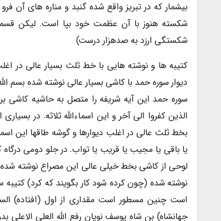
بیشمار که در تبریز واقع شده گنبد و مناره های آن فر
شکسته هنوز با آن عظمت خود بپا است. لیکن قسمت
شکستگی ارزد به صدهزار درست)
کتیبه ها و نوشته هایی با خط ثلث بسیار عالی در اغ
دیوار سوره حمد با کاشی بسیار عالی نوشته شده بسم الله
سوره حمد این آیه شریفه را متصل به حاشیه کاشی بری
الذین کفروا الی آخر و این اسماءالله ثلاثه. در بسیار
بخط ثلث عالی در اغلب دیوارها و گوشه طاقها این اسماءا
یا باقی یا مجیب یا قریب یا تواب. در جلو دومی درگا
لوحی از کاشی بخط خیلی عالی این مصراع نوشته شده ( ک
نوشته شده (چون کرده شود کار بگویند که کرد) کتیبه 
است چنین مسطور است مقداری از اول (افتاده) السلطان
جهانشاه) بن شاه یوسف نویان رفع الله العلی الاعلی بدو