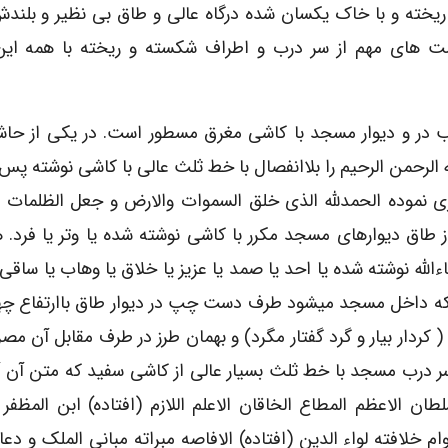
و ریخته و با خاک یکسان شده درگاه عالی و طاق بی نظیر و بلند
 های مهم از سر درب و اطراف شکسته و ریخته با همه این
لب در و دیوار مسجد با کاشی مغرق مسطور است. در یکی از حا
 الرحمن الرحیم را بلاانفصال با خط ثلث عالی با کاشی نوشته پس ا
 نموده الحمدلله الذی خلق السموات والارض و جعل الظلمات و 
ی از طاق دیوارهای مسجد مکرر با کاشی نوشته شده یا وتر یا فرد.
لله نوشته شده یا احد یا صمد یا عزیز یا خلاق یا وهاب یا ساقی 
ه که داخل مسجد میشود طرف دست چپ در دیوار طاق باارتفاع چها
ردار بیار و گرد گفتار مگرد) و بهمان طرز در طرف مقابل آن مصر
سر درب مسجد با خط ثلث بسیار عالی از کاشی سفید که متن آن 
 الاعظم المطاع الخاقان الاعلم اللازم (افتاده) ابن المظفر
ام خلافته لواء الدین (افتاده) الافاصه مبراته مبانی الملک و دعا