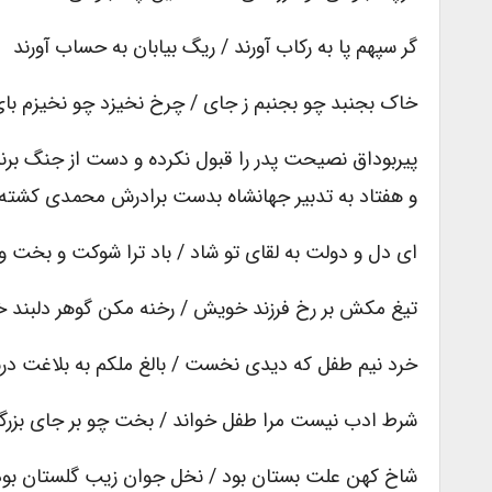
گر سپهم پا به رکاب آورند / ریگ بیابان به حساب آورند
خاک بجنبد چو بجنبم ز جای / چرخ نخیزد چو نخیزم با
پیربوداق نصیحت پدر را قبول نکرده و دست از جنگ برن
و هفتاد به تدبیر جهانشاه بدست برادرش محمدی کشته
ای دل و دولت به لقای تو شاد / باد ترا شوکت و بخت و 
تیغ مکش بر رخ فرزند خویش / رخنه مکن گوهر دلبند
خرد نیم طفل که دیدی نخست / بالغ ملکم به بلاغت د
شرط ادب نیست مرا طفل خواند / بخت چو بر جای بزرگم
شاخ کهن علت بستان بود / نخل جوان زیب گلستان بود