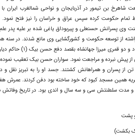
عت شاهرخ بن تیمور در آذربایجان و نواحی شمالغرب ایران با
 تمام حکومت کرده سپس عراق و خراسان را نیز فتح نمود. در
ت وی پسرانش حسنعلی و پیربوداق یاغی شده بر علیه پدر علم
راشته از توسعه حکومت و کشورگشایی وی مانع شدند. در سنه ه
هفتاد و دو قمری میرزا جهانشاه بقصد دفع ح
 از پیش نبرده و مراجعت نمود. سواران حسن بیک تعقیب نموده و
تن از پسران و همراهانش کشتند. جسد او را به تبریز نقل و د
یه همین مسجد کبود که خود ساخته بود دفن کردند. عمرش هفتا
و مدت سلطنتش سی و سه سال و اندی بود. در تاریخ وفاتش ب
 و پشت
یک بکشت)