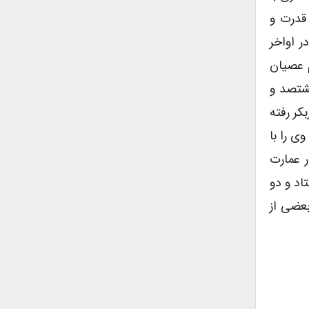
 قدرت و
 اواخر
 عصیان
شتصد و
سن بیک (۱) حاکم دیاربکر رفته
ی را با
ر عمارت
د و دو
عضی از