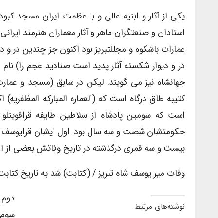
یکی از آثار و ابنیه عالی و با عظمت ایران مسجد کبود
استادان و صنعتگران ماهر و آثار معماران هنرمند ایرانی
عمارات باشکوه و مجللتبریز بود اکنون جز چندین در و د
در و دیوار شکسته آثار پدید است صنادید عجم را) ن
جهانشاه نیز می گویند. لیکن در سابق (مسجد و عمارت
کتیبه طاق درگاه است که (العماره المبارکه المظفریه) 
است که سومین پادشاه از سلاطین طایفه قراقوینلو 
حکومتشان شصت و سه سال بود. اول ایشان قرایوسف ب
بیست و سه قمری درگذشته در تاریخ وفاتش بعضی از ادب
وفات میر یوسف شاه تبریز / (کتابت) شد به تاریخ کتابت
دوم 
نوشته‌های مرتبط
سوم 