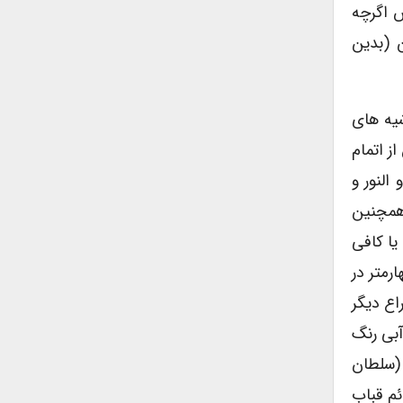
ش اگرچه
 (بدین
شیه های
ز اتمام
النور و
 همچنین
یا کافی
رمتر در
اع دیگر
آبی رنگ
 (سلطان
ئم قباب