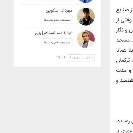
ز صنایع
مهرداد اسکویی
وقتی از
مشاهده تمام پست‌ها
 و نگار
ابوالقاسم اسماعیل‌پور
ت. مسجد
مشاهده تمام پست‌ها
ا همانا
قبلی
بعدی
1 از 13
 ترکمان
 و مدت
شتصد و
رسیده.
قمری با