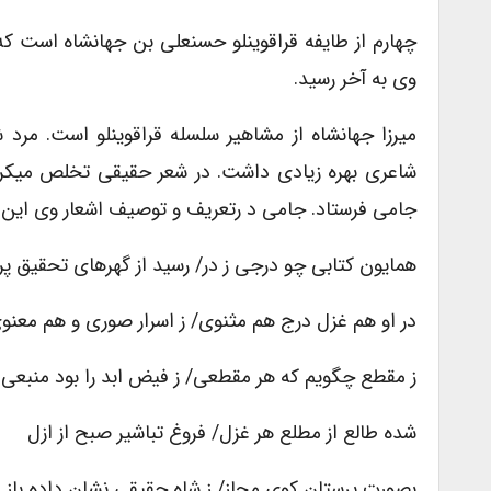
چهارم از طایفه قراقوینلو حسنعلی بن جهانشاه است ک
وی به آخر رسید.
میرزا جهانشاه از مشاهیر سلسله قراقوینلو است. مر
شاعری بهره زیادی داشت. در شعر حقیقی تخلص میکرد
جامی فرستاد. جامی د رتعریف و توصیف اشعار وی این ا
همایون کتابی چو درجی ز در/ رسید از گهرهای تحقیق پر
در او هم غزل درج هم مثنوی/ ز اسرار صوری و هم معنو
ز مقطع چگویم که هر مقطعی/ ز فیض ابد را بود منبعی
شده طالع از مطلع هر غزل/ فروغ تباشیر صبح از ازل
بصورت پرستان کوی مجاز/ ز شاه حقیقی نشان داده باز