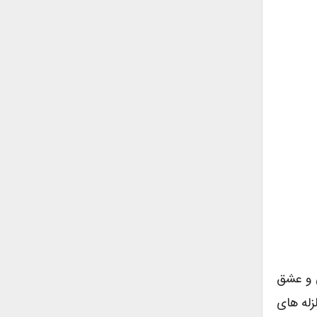
ی و عشق
زله های