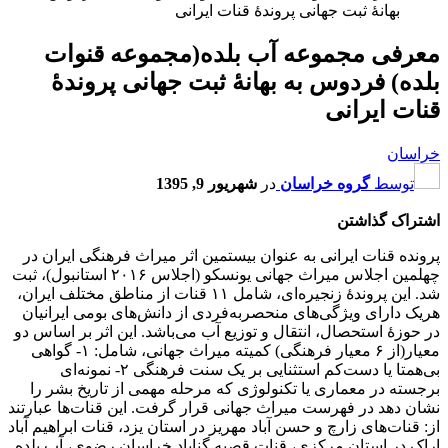
بهانۀ ثبت جهانی پروندۀ قنات ایرانی
معرفی مجموعه آب بلده(مجموعه قنوات
بلده) فردوس به بهانۀ ثبت جهانی پروندۀ
قنات ایرانی
خراسان
توسط
گروه خراسان
در
شهریور 9, 1395
اشتراک گذاشتن
پرونده قنات ایرانی به عنوان بیستمین اثر میراث فرهنگی ایران در
چهلمین اجلاس میراث جهانی یونسکو (اجلاس ۲۰۱۶ استانبول)، ثبت
شد. این پروندۀ زنجیره‌ای، شامل ۱۱ قنات از مناطق مختلف ایران،
هریک دارای ویژگی‌های منحصربه‌فردی از دانش‌های بومی ایرانیان
در حوزۀ استحصال، انتقال و توزیع آب می‌باشد. این اثر بر اساس دو
معیار(از ۶ معیار فرهنگی) کمیته میراث جهانی، شامل: ۱- گواهی
بی‌همتا یا دست‌کم استثنایی بر یک سنت فرهنگی ۲- نمونه‌ای
برجسته در معماری یا تکنولوژی که مرحله مهمی از تاریخ بشر را
نشان دهد در فهرست میراث جهانی قرار گرفت. این قنات‌ها عبارتند
از: قنات‌های زارچ و حسن آباد مهریز در استان یزد، قنات ابراهیم آباد
اراک در استان مرکزی، قنات قصبه گناباد خراسان رضوی، آب بلده