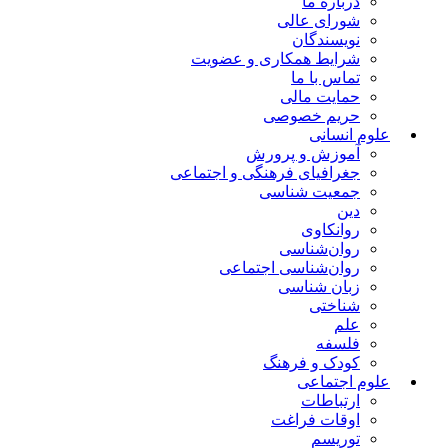
درباره ما
شورای عالی
نویسندگان
شرایط همکاری و عضویت
تماس با ما
حمایت مالی
حریم خصوصی
علوم انسانی
آموزش و پرورش
جغرافیای فرهنگی و اجتماعی
جمعیت شناسی
دین
روانکاوی
روان‌شناسی
روان‌شناسی اجتماعی
زبان شناسی
شناختی
علم
فلسفه
کودک و فرهنگ
علوم اجتماعی
ارتباطات
اوقات فراغت
توریسم