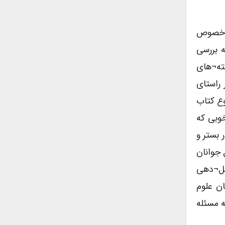
ر خصوص
ه بررسی
فته¬های
راستای
وع کتاب
خوبی که
 بستر و
 جوانان
شکل¬دهی
ن علوم
ه مسئله