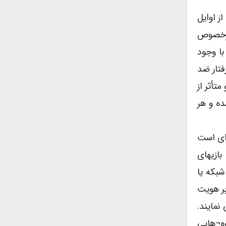
ز اوایل
 درخصوص
با وجود
فتار ضد
تأثر از
ده و هر
ای است
بازیهای
شبکه یا
بر هویت
نمایند.
وه¬هایی