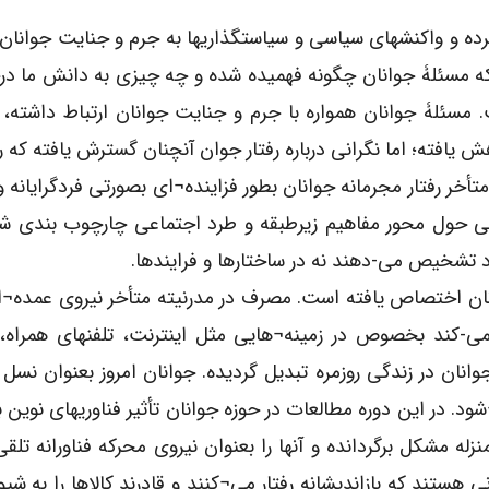
ده و واکنشهای سیاسی و سیاستگذاریها به جرم و جنایت جوانان ا
 و اینکه مسئلۀ جوانان چگونه فهمیده شده و چه چیزی به دانش ما
 مسئلۀ جوانان همواره با جرم و جنایت جوانان ارتباط داشته، 
 یافته؛ اما نگرانی درباره رفتار جوان آنچنان گسترش یافته که ر
أخر رفتار مجرمانه جوانان بطور فزاینده¬ای بصورتی فردگرایانه و م
لتی حول محور مفاهیم زیرطبقه و طرد اجتماعی چارچوب بندی ش
د تشخیص می-دهند نه در ساختارها و فرایندها.
نان اختصاص یافته است. مصرف در مدرنیته متأخر نیروی عمده¬
 می-کند بخصوص در زمینه¬هایی مثل اینترنت، تلفنهای همراه، 
انان در زندگی روزمره تبدیل گردیده. جوانان امروز بعنوان نسل 
د. در این دوره مطالعات در حوزه جوانان تأثیر فناوریهای نوین 
نزله مشکل برگردانده و آنها را بعنوان نیروی محرکه فناورانه تلقی 
ستند که بازاندیشانه رفتار می¬کنند و قادرند کالاها را به شی