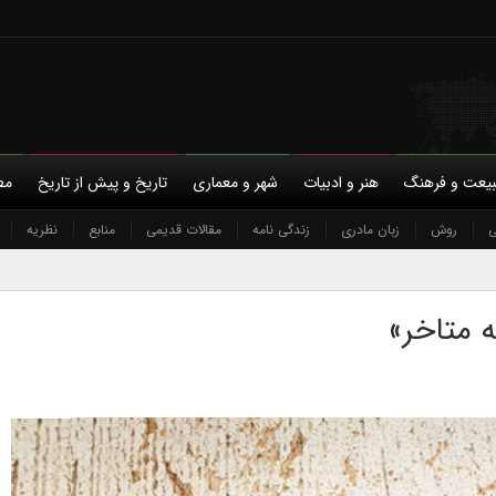
یعت و فرهنگ
هنر و ادبیات
شهر و معماری
تاریخ و پیش از تاریخ
مط
ی
با ما
روش
حمایت مالی
زبان مادری
حریم خصوصی
زندگی نامه
مقالات قدیمی
منابع
نظریه
 متاخر»