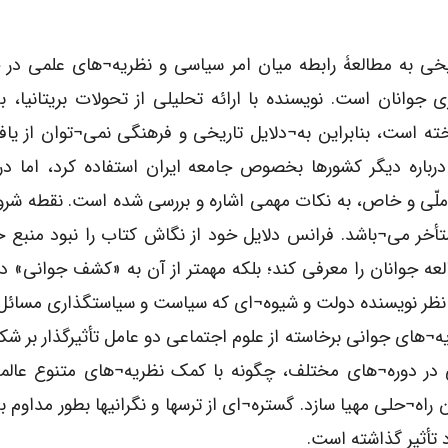
اریخی به مطالعۀ رابطه میان امر سیاسی و نظریه¬های علمی د
جوانان است. نویسنده با ارائه تحلیلی از تحولات بریتانیا، ب
ته است، بنابراین به¬دلایل تاریخی و فرهنگی نمی¬توان از یا
باره دیگر کشورها بخصوص جامعه ایران استفاده کرد، اما در 
ملّی و خاص، به نکات مهمی اشاره و بررسی شده است. نقطه شر
تأخر می¬باشد. فرانس دلایل خود از نگاش کتاب را نبود منبع 
 جوانان را معرفی کند؛ بلکه مهمتر از آن به «کشف جوانی» در
 از نظر نویسنده دولت و شیوه¬ای که سیاست و سیاستگذاری مسائل
یه¬های جوانی برخاسته از علوم اجتماعی دو عامل تأثیرگذار بر 
در دوره¬های مختلف، چگونه با کمک نظریه¬های متنوع عالما
راه¬حلی مهیا سازد. گستره¬ای از ترسها و نگرانیها بطور مداوم ب
د تأثیر گذاشته است.