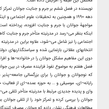
محتمل این طبقه را افزایش داده است.
نویسنده در فصل ششم بر جرم و جنایت جوانان تمرکز کر
دهه ۱۹۹۰ و همچنین به تحقیقات علوم اجتماعی
مواجهۀ جوانان با جرم و جنایت افزوده، پرداخته است.
اینکه بنظر می¬رسد در مدرنیته متأخر جرم و جنایت کاهش
اجتماعی را نیز شامل می¬شود، علاوه براین در مدرنیته مت
انتخابهای عقلانی بازنمایی شده و سیاستگذاریهای دو
دوی این مفاهیم مشکل جوانان را در خانواده¬ها و افرا
فصل هفتم به موضوع نفوذ فزاینده مصرف در بین جوا
که نوجوانان و جوانان را برای بزرگسالی جامعه¬پذیر
رایانه¬ای، موسیقی و … به حوزه عمده¬ای از فعالیت جو
وای و پدیده جدیدی مرتبط با مدرنیته متأخر تلقی می¬شو
جوانان را بررسی کرده و تمرکز خود را از تلقی جوانان بم
مطالعات فرهنگی نشان داده که جوانان مصرف کنندگانی ه