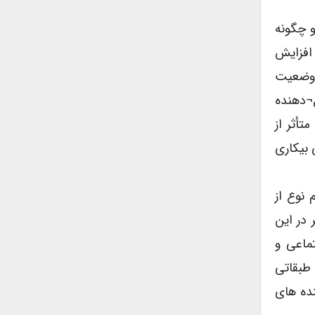
و چگونه
 افزایش
ن وضعیت
ل¬دهنده
تأثر از
 بیکاری
نوع از
 در این
ماعی و
 طبقاتی
ده های