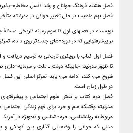
فصل هشتم فرهنگ جوانان و رشد «نسل مخاطره¬پذیر»
فصل نهم ماهیت در حال تغییر جوانی در مدرنیته متأخر
نویسنده در فصلهای اول تا سوم زمینه تاریخی مسئلۀ ج
بر پیشرفتهایی که در دوره¬های جدیدتر روی داده، تمرکز
فصل اول کتاب با رویکری تاریخی به ترسیم دریافت و اق
تا ظهور مدرنیته جاییکه دولت ـ ملت و سرمایه¬داری صن
شروع می¬کند، ادامه می¬یابد. تمرکز اصلی این فصل بر
در طول زمان است.
فصل دوم کتاب بر نقش علوم اجتماعی و پیشرفتهای این
مدرنیته وقتیکه علم و خرد برای فهم زندگی اجتماعی 
مربوط به روانشناسی، جرم¬شناسی و به-ویژه در آمریک
مدلی که جوانی را وضعیتی گذاری بین کودکی و بزر