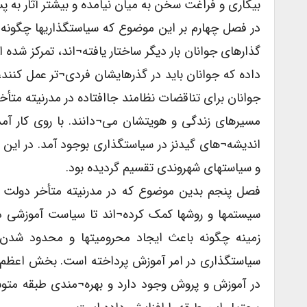
بیکاری و فراغت سخن به میان نیامده و بیشتر آثار به 
در فصل چهارم بر این موضوع که سیاستگذاریها چگونه ب
گذارهای جوانان بار دیگر ساختار یافته¬اند، تمرکز ش
داده که جوانان باید در گذرهایشان فردی¬تر عمل کن
جوانان برای تناقضات نظامند جاافتاده در مدرنیته م
مسیرهای زندگی و هویتشان می¬دانند. با روی کار آمد
اندیشه¬های گیدنز در سیاستگذاری بوجود آمد. در این 
و سیاستهای شهروندی تقسیم گردیده بود.
فصل پنجم بدین موضوع که در مدرنیته متأخر دولت چ
سیستمها و روشها کمک کرده¬اند تا سیاست آموزشی در 
زمینه چگونه باعث ایجاد محرومیتها و محدود شد
سیاستگذاری در امر آموزش پرداخته است. بخش اعظم تح
در آموزش و پروش وجود دارد و بهره¬مندی طبقه متو