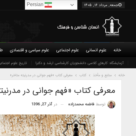
Persian
جمعه, مرداد ۱۶, ۱۴۰۵
خانه
علوم انسانی
علوم اجتماعی
علوم سیاسی و اقتصادی
طب
درباره ما
شورای عالی
نویسندگان
آزمایشگاه: کارهای کلاسی دانشجویان کارشناسی ارشد و دکترا
شرایط همکاری و عضویت
تاریخ علوم اجتماع
تماس 
خانه
منابع و مأخذ
کتاب
معرفی كتاب «فهم جوانی در مدرنیته متاخر»
معرفی کتاب «فهم جوانی در مدرنیته
در
آذر 27, 1396
توسط
فاطمه محمدزاده