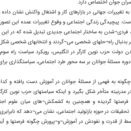
پسران جوان اختصاص دارد.
ه تغییرات جهانی در بازارهای کار و اشتغال واکنش نشان داده 
ده است. پیچیدگی زندگی اجتماعی و وقوع تغییرات عمده این تصور
ند، فردی¬شدن به ساختار اجتماعی جدیدی تبدیل شده که در ای
تأخر بدنبال راه¬حلهای شخصی می¬گردند و انتخابهای شخصی شک
ن دولت حزب نوین کارگر در انگلیس، رویکرد سیاست راه سوم م
دوره مسئلۀ جوانان بر سه محور طرد اجتماعی، سیاستگذاری برای
گونه به فهمی از مسئلۀ جوانان در آموزش دست یافته و کدام 
مدرنیته متأخر شکل بگیرد و اینکه سیاستهای حزب نوین کارگر
ن فرصتها گردیده و همچنین به کشمکش¬های میان علوم اجت
قیقات در حوزه بازتولید اجتماعی، نشان می¬دهد که نابرابری
سط از قدرت و نفودش در آموزش¬و¬پرورش چگونه فرصتها و آین