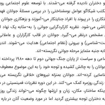
 دختران نادیده گرفته می¬شدند. با توسعه علوم اجتماعی رو
مکتب شیکاگو عوامل بومشناختی را در بررسی مسئلۀ جوانان فهم
اری را در پیوند با افراد جنایتکار می¬آموزند و بزهکاری جوانان از
اشی می-شود. نظریه کارکردگرایی جوانی را به¬مثابه یک نهاد 
 مشخص درنظر می¬گیرد. جوانان در قالب کارگزاران و عاملان
ست¬شناسی) و بیرونی (نظام اجتماعی) هدایت می¬شوند. اندی
به جنبه متمایز مرحله جوانی نگریسته¬اند.
نویسنده در فصل سوم کتاب به تحلیل رابطه علوم اجتماعی و سیاست 
جوانان را به چالش کشیده و توجه خود را به این موضوع معطوف 
اسایی کرده¬اند. جوانان بمنزله نیروهای خلاقی نگریسته می
ت زندگی روزمره کمک می¬کند. در این دوره نظریات فمینسیتی در 
اینکه ساختار، مکان، زبان و ارزشها چگونه می¬تواند زندگی روزم
به دختران توجه بیشتری گردید اما در مورد وضعیت آنان در باره 