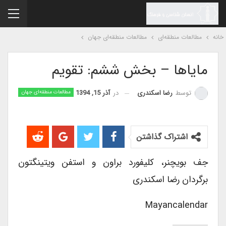
نه
مطالعات منطقه‌ای
مطالعات منطقه‌ای جهان
مایاها – بخش ششم: تقویم
در
آذر 15, 1394
توسط
رضا اسکندری
مطالعات منطقه‌ای جهان
اشتراک گذاشتن
جف بویچنر، کلیفورد براون و استفن ویتینگتون
برگردان رضا اسکندری
Mayancalendar