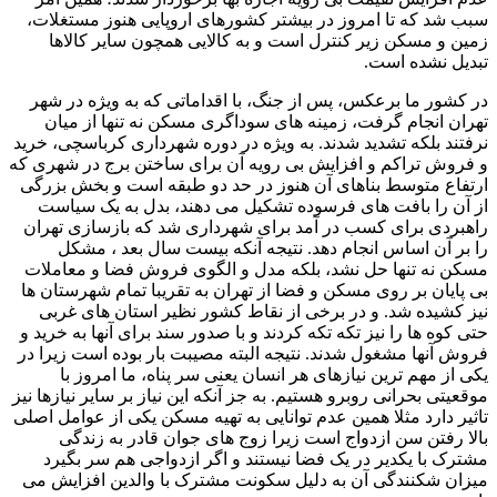
سبب شد که تا امروز در بیشتر کشورهای اروپایی هنوز مستغلات،
زمین و مسکن زیر کنترل است و به کالایی همچون سایر کالاها
تبدیل نشده است.
در کشور ما برعکس، پس از جنگ، با اقداماتی که به ویژه در شهر
تهران انجام گرفت، زمینه های سوداگری مسکن نه تنها از میان
نرفتند بلکه تشدید شدند. به ویژه در دوره شهرداری کرباسچی، خرید
و فروش تراکم و افزایش بی رویه آن برای ساختن برج در شهری که
ارتفاع متوسط بناهای آن هنوز در حد دو طبقه است و بخش بزرگی
از آن را بافت های فرسوده تشکیل می دهند، بدل به یک سیاست
راهبردی برای کسب در آمد برای شهرداری شد که بازسازی تهران
را بر آن اساس انجام دهد. نتیجه آنکه بیست سال بعد ، مشکل
مسکن نه تنها حل نشد، بلکه مدل و الگوی فروش فضا و معاملات
بی پایان بر روی مسکن و فضا از تهران به تقریبا تمام شهرستان ها
نیز کشیده شد. و در برخی از نقاط کشور نظیر استان های غربی
حتی کوه ها را نیز تکه تکه کردند و با صدور سند برای آنها به خرید و
فروش آنها مشغول شدند. نتیجه البته مصیبت بار بوده است زیرا در
یکی از مهم ترین نیازهای هر انسان یعنی سر پناه، ما امروز با
موقعیتی بحرانی روبرو هستیم. به جز آنکه این نیاز بر سایر نیازها نیز
تاثیر دارد مثلا همین عدم توانایی به تهیه مسکن یکی از عوامل اصلی
بالا رفتن سن ازدواج است زیرا زوج های جوان قادر به زندگی
مشترک با یکدیر در یک فضا نیستند و اگر ازدواجی هم سر بگیرد
میزان شکنندگی آن به دلیل سکونت مشترک با والدین افزایش می