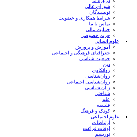
درباره ما
شورای عالی
نویسندگان
شرایط همکاری و عضویت
تماس با ما
حمایت مالی
حریم خصوصی
علوم انسانی
آموزش و پرورش
جغرافیای فرهنگی و اجتماعی
جمعیت شناسی
دین
روانکاوی
روان‌شناسی
روان‌شناسی اجتماعی
زبان شناسی
شناختی
علم
فلسفه
کودک و فرهنگ
علوم اجتماعی
ارتباطات
اوقات فراغت
توریسم