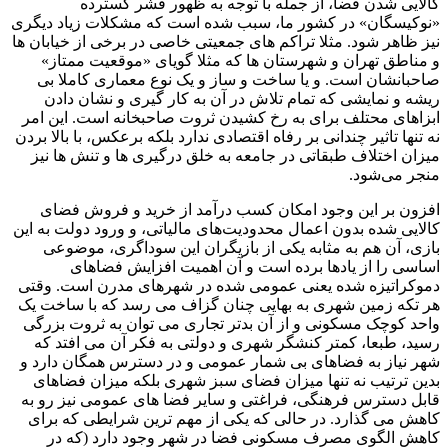
کالایی شدن فضا، از جمله با توجه به ظهور قشر گسترده
«نوکیسگان» در کشور ما، سبب شده است که مشکلات زیاد دیگری
نیز ظاهر شود. مثلا تراکم های جمعیتی خاصی در برخی از خیابان ها
و مناطق تهران و شهرستان ها که مثلا گویای «موقعیت ممتاز»
صاحبانشان است. و یا ساخت و ساز و یک نوع معماری کاملا بی
ریشه و نمایشی که تمام تلاش در آن به کار گیری و نشان دادن
ابزاهای محتلف برای به رخ کشیدن ثروت صاحبخانه است. این امر
نه تنها تاثیر چندانی بر رفاه اقتصادی ندارد بلکه برعکس، با بالا بردن
میزان اختلاف طبقاتی در جامعه به خلق درگیری ها و تنش ها نیز
منجر می‌شود.
افزون بر این وجود امکان کسب درآمد از خرید و فروش فضای
کالایی شده بدون اعمال محدودیت‌های مالیاتی، و ورود دولت به این
بازی، آن هم به مثابه یکی از بازیگران این سوداگری، موضوعی
اساسی را از یادها برده است و آن اهمیت افزایش فضاهای
دموکراتیزه شده یعنی عمومی شده در شهرهای مدرن است. وقتی
هر تکه زمین شهری به بهایی چنان گزاف می رسد که با ساخت یک
واحد کوچک مسکونی و از آن بدتر تجاری می توان به ثروت بزرگی
رسید، طبعا، کمتر کنشگر شهری و دولتی به فکر آن می افتد که
شهر نیاز به فضاهای بی شمار عمومی و در دسترس همگان دارد و
بدین ترتیب نه تنها میزان فضای سبز شهری بلکه میزان فضاهای
قابل دسترس فرهنگی، فراغتی و سایر فضا های عمومی نیز رو به
کاهش می گذارد. در حالی که یکی از مهم ترین شرایطی که برای
کاهش الگوی مصرف مسکونی فضا در شهر وجود دارد (که در