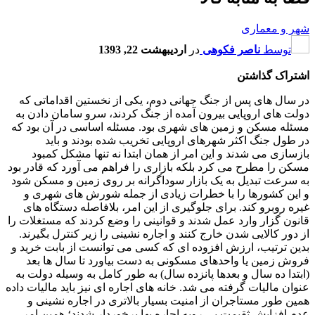
شهر و معماری
توسط
ناصر فکوهی
در
اردیبهشت 22, 1393
اشتراک گذاشتن
در سال های پس از جنگ جهانی دوم، یکی از نخستین اقداماتی که
دولت های اروپایی بیرون آمده از جنگ کردند، سرو سامان دادن به
مسئله مسکن و زمین های شهری بود. مسئله اساسی در آن بود که
در طول جنگ اکثر شهرهای اروپایی تخریب شده بودند و باید
بازسازی می شدند و این امر از همان ابتدا نه تنها مشکل کمبود
مسکن را مطرح می کرد بلکه بازاری را فراهم می آورد که قادر بود
به سرعت تبدیل به یک بازار سوداگرانه بر روی زمین و مسکن شود
و این کشورها را با خطرات زیادی از جمله شورش های شهری و
غیره روبرو کند. برای جلوگیری از این امر، بلافاصله دستگاه های
قانون گزار وارد عمل شدند و قوانینی را وضع کردند که مستغلات را
از دور کالایی شدن خارج کنند و اجاره نشینی را زیر کنترل بگیرند.
بدین ترتیب، ارزش افزوده ای که کسی می توانست از بابت خرید و
فروش زمین یا واحدهای مسکونی به دست بیاورد تا سال ها بعد
(ابتدا ده سال و بعدها پانزده سال) به طور کامل به وسیله دولت به
عنوان مالیات گرفته می شد. خانه های اجاره ای نیز باید مالیات داده
همین طور مستاجران از امنیت بسیار بالاتری در اجاره نشینی و
عدم افزایش ثقیمت بی رویه اجاره بها برخوردار شدند؛ همین امر