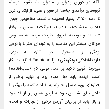
بلکه در دوران پدران و مادران ما، تقریبا درتمام
گروه‌های درآمدی جامعه از فقیر و غنی، از ابتدای قرن
تا دهه ۱۳۵۰، بسیار اهمیت داشتند. مفاهیمی چون:
«آداب معاشرت»، «ادب»‌، «نزاکت»، سخن و رفتار
شایسته و مودبانه. امروز، اکثریت مردم، به خصوص
جوانان، بیشتر این مفاهیم را به گونه‌ای طنز یا با نوعی
لودگی و مسخرگی در اشاره به نوعی
«از‌مُد‌افتادگی»و«کُهنگی» (old-Fashioned) به کار
می‌برند. گویی تاکید بر ادب، نوعی کار «عقب‌افتاده»
است: اینکه باید «با ادب» بود یا نباید برخی از
رفتارهای روزمره مثل احترام به افراد سالمند یا بزرگتر یا
دادن جای نشستن خود به فردی مُسن‌تر را از یاد نبرد.
و باز، باید از بر زبان آوردن برخی از عبارات و انجام