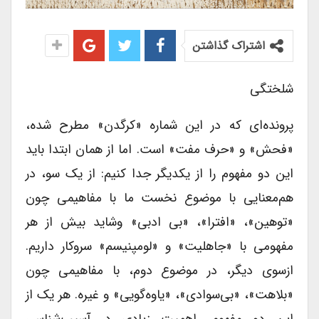
اشتراک گذاشتن
شلختگی
پرونده‌ای که در این شماره «کرگدن» مطرح شده،
«فحش» و «حرف مفت» است. اما از همان ابتدا باید
این دو مفهوم را از یکدیگر جدا کنیم: از یک سو، در
هم‌معنایی با موضوع نخست ما با مفاهیمی چون
«توهین»، «افترا»، «بی ادبی» وشاید بیش از هر
مفهومی با «جاهلیت» و «لومپنیسم» سروکار داریم.
ازسوی دیگر، در موضوع دوم، با مفاهیمی چون
«بلاهت»، «بی‌سوادی»، «یاوه‌گویی» و غیره. هر یک از
این دو مفهوم، اهمیت زیادی در آسیب‌شناسی