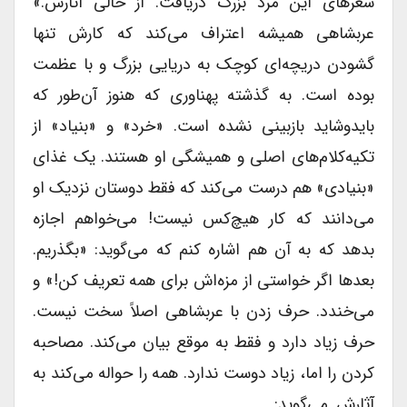
شعرهاى این مرد بزرگ دریافت. از خالى آثارش.»
عربشاهى همیشه اعتراف می‌کند که کارش تنها
گشودن دریچه‌ای کوچک به دریایى بزرگ و با عظمت
بوده است. به گذشته پهناورى که هنوز آن‌طور که
بایدوشاید بازبینى نشده است. «خرد» و «بنیاد» از
تکیه‌کلام‌های اصلى و همیشگى او هستند. یک غذاى
«بنیادى» هم درست می‌کند که فقط دوستان نزدیک او
می‌دانند که کار هیچ‌کس نیست! می‌خواهم اجازه
بدهد که به آن هم اشاره کنم که می‌گوید: «بگذریم.
بعدها اگر خواستى از مزه‌اش براى همه تعریف کن!» و
می‌خندد. حرف زدن با عربشاهى اصلاً سخت نیست.
حرف زیاد دارد و فقط به موقع بیان می‌کند. مصاحبه
کردن را اما، زیاد دوست ندارد. همه را حواله می‌کند به
آثارش. می‌گوید: