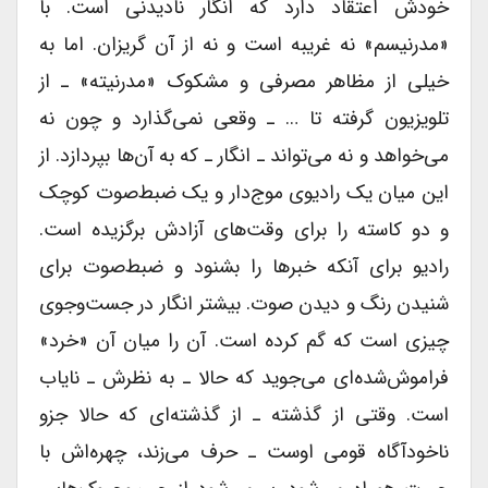
خودش اعتقاد دارد که انگار نادیدنى است. با
«مدرنیسم» نه غریبه است و نه از آن گریزان. اما به
خیلى از مظاهر مصرفى و مشکوک «مدرنیته» ـ از
تلویزیون گرفته تا … ـ وقعى نمی‌گذارد و چون نه
می‌خواهد و نه می‌تواند ـ انگار ـ که به آن‌ها بپردازد. از
این میان یک رادیوى موج‌دار و یک ضبط‌صوت کوچک
و دو کاسته را براى وقت‌های آزادش برگزیده است.
رادیو براى آنکه خبرها را بشنود و ضبط‌صوت براى
شنیدن رنگ و دیدن صوت. بیشتر انگار در جست‌وجوی
چیزى است که گم کرده است. آن را میان آن «خرد»
فراموش‌شده‌ای می‌جوید که حالا ـ به نظرش ـ نایاب
است. وقتى از گذشته ـ از گذشته‌ای که حالا جزو
ناخودآگاه قومى اوست ـ حرف می‌زند، چهره‌اش با