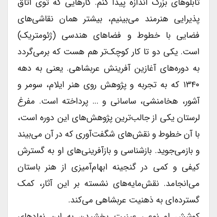
تابلوهاى بزرگ اندازه پیدا کنم. کارهایى که توى اتاق
پذیرایى هنرمند می‌بینیم، بیشتر همان نقاشی‌های
فضایى با خطوط و فضاهاى هندسى (ژئومتریک)
است. یکى دو تا کار کوچک‌تر هم هست که برمی‌گردد
به دوره‌های آغازین آفرینش عربشاهى. یعنى به دهه
۱۳۴۰ که به تجربه و پژوهش روى هنر ایلام، سومر و
آشور، هخامنشى، ساسانى و … پرداخته است. مفرغ
لرستان یکى از جالب‌ترین پژوهش‌های این دوره است،
با آن خطوط و نقش‌های شگفت‌آوری که در آن می‌بیند
و بازمی‌جوید. بازشناسى و بازآفرینی‌های او به گسترش
کیفى و کمى در گنجینه ابهام‌آمیزی از هنر باستان
می‌انجامد. نقش‌مایه‌های نشسته بر این آثار، کمک
گسترده‌ای به ذهنیت عربشاهى می‌کند.
کوشش او نوعى عینیت بخشیدن به این نهادهاى