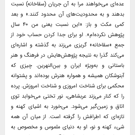
عده‌ای می‌خواهند مرا به آن جریان (سقاخانه) نسبت
بدهند و به محدودیت‌های آن محدود کنند.» و بعد
کمى مکث و باز: «این نسبت یعنى من ۴۰ سال
پژوهش نکرده‌ام». او براى جدا کردن حساب خود از
جمع «سقاخانه» گریزى می‌زند به گذشته و اشاره‌ای
می‌کند گذرا به نتیجه پژوهش‌هایش در فرهنگ و هنر
باستانى و به‌ویژه ایران و بین‌النهرین. چیزى که
آبنوشکان همیشه و همواره هنرش بوده‌اند و پشتوانه
محکمى براى شناخت امروزى و شناخت امروزش. پرده
را که کنار می‌زند عربشاهى، نور تختى می‌خوابد توى
اتاق و زمین‌گیر می‌شود. می‌خورد به اشیاى کهنه و
تازه‌ای که اطرافش را گرفته است. از میان آن همه
شىء کهنه و نو، او به دنیاى ملموس و مخصوص به