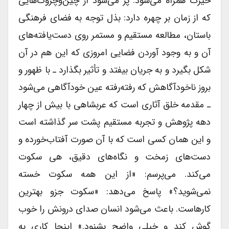
حیرت همراه می‌شود. پر می‌شود از چین‌وچروک‌هایی
که از زمان بر چهره دارد: بذل توجه به فضاى فرهنگى
باستان، مطالعه مستقیم و مستمر روى دست‌یافته‌های
آن و به وجود آوردن فضایى امروزى که این هم در آن
شکل بگیرد و به جریان بیفتد و تأثیر بگذارد ـ با ظهور و
بروز ناخودآگاهش که رفته‌رفته عین خودآگاهى می‌شود
ـ مقدمه خلق آثارى است که عربشاهى با بیش از چهار
دهه پژوهش و تجربه مستقیم پشت سر گذاشته است
و این همان کسى است که با آن صورت آفتاب‌خورده و
دست‌های زمخت و نگاه‌های دقیق، هى سکوت
می‌کند. می‌پرسم: «از این همه سکوت خسته
نمی‌شوید؟» پاسخ می‌دهد: «سکوت جزو بهترین
کارهاست. باعث می‌شود انسان صداى درونش را خوب
گوش کند و خیلى واضح بشنود.» اینجا کارى به