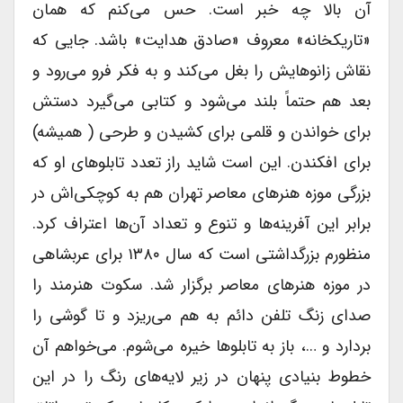
آن بالا چه خبر است. حس می‌کنم که همان
«تاریکخانه» معروف «صادق هدایت» باشد. جایى که
نقاش زانوهایش را بغل می‌کند و به فکر فرو می‌رود و
بعد هم حتماً بلند می‌شود و کتابى می‌گیرد دستش
براى خواندن و قلمى براى کشیدن و طرحى ( همیشه)
براى افکندن. این است شاید راز تعدد تابلوهاى او که
بزرگى موزه هنرهاى معاصر تهران هم به کوچکی‌اش در
برابر این آفرینه‌ها و تنوع و تعداد آن‌ها اعتراف کرد.
منظورم بزرگداشتى است که سال ۱۳۸۰ براى عربشاهى
در موزه هنرهاى معاصر برگزار شد. سکوت هنرمند را
صداى زنگ تلفن دائم به هم می‌ریزد و تا گوشى را
بردارد و …، باز به تابلوها خیره می‌شوم. می‌خواهم آن
خطوط بنیادى پنهان در زیر لایه‌های رنگ را در این