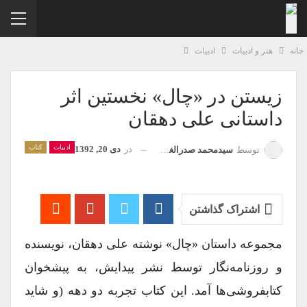
نه
هنر و ادبیات
ادبیات
زیستن در «چال» نخستین اثر
داستانی علی دهقان
ادبیات
کتاب
در
دی 20, 1392
توسط
سیدمحمد صدرالغروی
اشتراک گذاشتن
مجموعه داستان «چال» نوشته علی دهقان، نویسنده
و روزنامه‌نگار توسط نشر پیدایش، به پیشخوان
کتابفروشی‌ها آمد. این کتاب تجربه دو دهه (و شاید