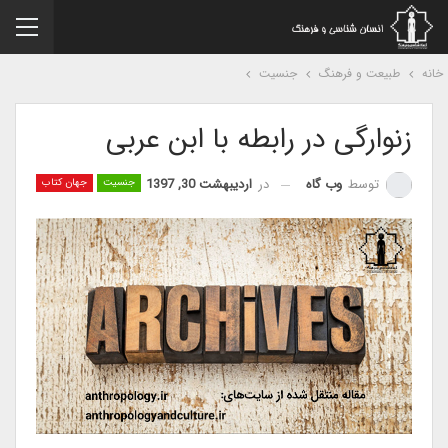
نه
طبیعت و فرهنگ
جنسیت
زنوارگی در رابطه با ابن عربی
در
اردیبهشت 30, 1397
توسط
وب گاه
جنسیت
جهان کتاب