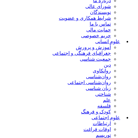
درباره ما
شورای عالی
نویسندگان
شرایط همکاری و عضویت
تماس با ما
حمایت مالی
حریم خصوصی
علوم انسانی
آموزش و پرورش
جغرافیای فرهنگی و اجتماعی
جمعیت شناسی
دین
روانکاوی
روان‌شناسی
روان‌شناسی اجتماعی
زبان شناسی
شناختی
علم
فلسفه
کودک و فرهنگ
علوم اجتماعی
ارتباطات
اوقات فراغت
توریسم