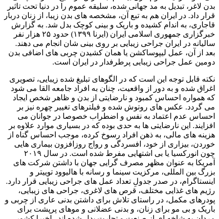
بدن لاغر، تبدیل به مد جهانی شده، سلیقه عموم را در دنیا تحت تاثیر
قرار داد. در ایران هم به تبع آن، مشخصه های بدن زیبا، از زنان دربار
قاجاری، به اندام کشیده و باریک و بینی کوچک بدل شد. به گزارش
خبرگزاری جمهوری اسلامی ایران (ایرنا ۱۳۹۹) حدود ۲۵ هزار نفر
سالیانه در ایران جراحی زیبایی بر روی بینی شان انجام می دهند.
بعد از آن، عمل لیپوساکشن یا همان کشیدن چربی های اضافی بدن
دومین عمل جراحی زیبایی پرطرفدار در ایران است.
نکته قابل توجه این است که در الگوهای تبلیغ شده زیبایی، تصویری
اغراق شده و به دور از واقعیت، چنان به افراد جامعه القا می شود
که همواره احساس کمبود و نارضایتی از بدن و ظاهر شخص ایجاد
می گردد. عکس های روتوش شده و فیلترهای تغییر چهره نیز بر
احساس عدم اعتماد به نفس و اضطراب خصوصا در جوانان می
افزایند. این نارضایتی ها به حدی بوده که در بسیاری موارد علاوه بر
هزینه های مالی، به ذهن افراد رسوخ کرده، موجب احساس گناه از
خوردن، بیزاری از خود، افسردگی و رواج روزافزون بیماری هایی
چون انورکسیا یا بی اشتهایی مفرط شده است. در سال ۲۰۱۹
آمریکا به عنوان مظهر مصرف گرایی جهان با داشتن شرکت های
بزرگ بین المللی، مرکزیت سینما و رسانه با هالیوود توییتر و
اینستاگرام، در صدر جدولِ تعداد عمل های جراحی زیبایی قرار دارد.
رژیم های غذایی مختلف، قرص های لاغری، جراحی های زیبایی،
پودرهای مکمل، در راستای تلاش برای داشتن بدنی عاری از چربی و
باریک و بی مو برای زنان، و بدنی عضلانی و موهای پرپشت برای
مردان به شاخه ای از صنعت و تجارت بدل شده اند. اخیرا کشور