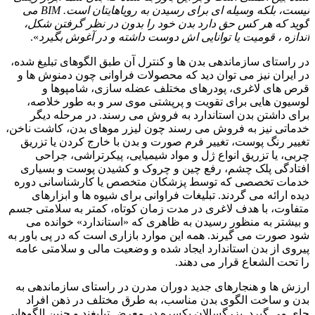
نیست، بلکه وسیله ای برای رسیدن به رویاهایتان است
.
BIM
می
گوید که هر کس حق دارد بدن خود را بدون در نظر گرفتن شکل،
اندازه ، قومیت یا توانایی اش دوست داشته و در آغوش بگیرد
».
در راستای سازماندهی بدن ها و کنترل آن طبق الگوهای تبلیغ شده،
در ایران نیز می توان دید که محصولات فراوانی چون دمنوش ها و
قرص های لاغری، پودرهای مختلف عضله سازی، شامپوها و
لوسیون هایی برای تقویت و پرپشتی موی سر و به طور خلاصه،
برای داشتن بدن استاندارد به فروش می رسند. در مرحله دیگر
خدماتی نیز به فروش می رسند چون لیزر موهای بدن، کاشت ناخن،
تغییر رنگ پوست، تغییر فرم صورت و بدن با خارج کردن یا تزریق
چربی، یا تزریق انواع ژل و مواد شیمیایی، پیکرتراشی، جراحی
افتادگی پلک چشم، رفع چین و چروک و کشیدن پوست و بسیاری
خدمات تخصصی که توسط پزشکان متخصص یا کارشناسانی دوره
دیده ارائه می گردند. تبلیغات فراوانی برای شیوه ها و ابزارهای
متفاوت، با هدف لاغری در مدت زمان کوتاه، کمتر به سلامتی جسم
و بیشتر به منظور رسیدن به ظاهری که «استاندارد» خوانده می
شود صورت می گیرند. همه این موارد بازاری است که در پی باور به
پیروی از بدن استاندارد ایجاد شده و وضعیت مالی و سلامتی عامه
را تحت الشعاع قرار می دهند.
ارزش ها و هنجارهای جدید دوران مدرن در راستای سازماندهی به
بدن و ساخت الگوی بدن مناسب، به طرق مختلف در ذهن افراد
جای می گیرد. بزرگسالان یکسره در معرض تبلیغند و چنین الگوهایی