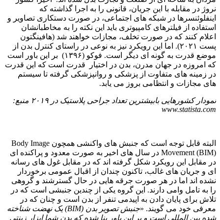
نروژ در مقابله با این جریان، قانونی را به اجرا گذاشته که
اینفلوئنسرها در شبکه های اجتماعی، در صورت دستکاری تصاویر و
استفاده از فیلترهای کامپیوتری باید این نکته را به مخاطبانشان
اعلام کنند که در صورت تخلف، مجازات خواهند شد (هافینگتون
پست ۲۰۲۱). اما این رویکرد نیز به نوعی در راستای کنترل بدن از
موضع قدرت به گونه ای دیگر است. فوکو (۱۳۹۶) بر این باور است
که امروزه در جهان مدرن، بدن در اختیار قدرت است که این قدرت
در زمینه های متفاوت از پزشکی و روانپزشکی گرفته تا سیستم
های مجازات و انتظامی بروز می یابد.
نمودار کشورهایی بابیشترین تعداد جراحی پلاستیک در ۲۰۱۹ منبع:
www.statista.com
البته قابل توجه است که جنبش های واکنشی همچون Body Image
Movement (BIM) در سال های اخیر به صورت معدود و پراکنده ای
در مقابل این رویکرد شکل گرفته اند که در مقابل غول های رسانه
ای و جریان های غالب، تاکنون چندان از اقبال عمومی برخوردار
نشده اند اما در هر صورت جرقه هایی در حال گسترشند و گروهی
را به تامل وامی دارند. این گروه یکی از چندین جنبشی است که در
تلاش برای پایان دادن به اپیدمی تنفر از بدن است و چنان که در
معرفی خود می گویند. «
جنبش تصویر بدن (
BIM
)
یک نهضت شناخته
شده بین المللی است و بر این باور بنا شده که بدن شما ابزار زینتی