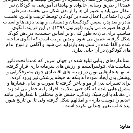
عمدتا از طریق رسانه، خانواده و نهادهای آموزشی به کودکان نیز
انتقال می یابد و تصور آن ها را از بدن شکل می بخشند. شرطی
کردن اجتماعی اعمال شده بر کودکان توسط تربیت والدین، نخست
مادر و بعد پدر، سپس کودکستان و دبستان، و نهایتا بازی ها و اسباب
بازی ها صورت می پذیرد (لوبرتون ۱۳۹۸). در این فرایند، الگوی
مناسب برای بدن به طور کلی و بر اساس جنسیت، در ذهن کودک
شکل گرفته، عمیق می شود. و بدین ترتیب است که الگوی ساخته
شده و القا شده در نسل بعد بازتولید می شود و آگاهی از تنوع اندام
های گوناگون در آن جایی ندارد.
استانداردهای زیبایی تبلیغ شده در جهان امروز که عمدتا تحت تاثیر
سیاست های نئولیبرالیسم و ارزش های سرمایه داری قرار گرفته،
نه تنها هنجارهایی نوین در زمینه های اقتصادی چون مصرفگرایی و
پوشش بدن ایجاد نموده اند بلکه به حیطه پزشکی نیز ورود کرده،
برای تغییرات بدن از مو و ناخن گرفته تا صورت و اندام، فشارها و
مشوق هایی شده که گاه حتی سلامت افراد را به خطر می اندازند.
در مقابله با این سبک زندگی، جنبش های مختلفی با شعارهایی مانند
«بدنم را دوست دارم» و امثالهم شکل گرفته ولی تا این تاریخ هنوز،
ایده غالب تغییر چندانی نکرده است.
منابع: