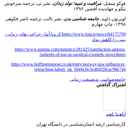
فوکو میشل،
مراقبت و تنبیه؛ تولد زندان،
نشر نی، ترجمه سرخوش
نیکو و جهاندیده افشین ۱۳۹۶
لوبرتون داوید،
جامعه شناسی بدن
، نشر ثالث، ترجمه ناصر فکوهی
۱۳۹۸، چاپ چهارم
https://www.irna.ir/news/84175799/کرونا-آمار-جراحی-های-زیبایی-
بینی-را-کاهش-نداد
https://www.statista.com/statistics/281425/satisfaction-among-
patients-of-top-us-surgical-cosmetic-procedures/
https://www.huffingtonpost.co.uk/entry/norway-law-influencer-
retouching-labels_uk_60e6c0e3e4b0f28cac98e7a6
جامعه‌شناسی بدن
صنعت زیبایی
اشتراک گذاشتن
آناهیتا ناهید
کارشناسی‌ ارشد انسان‌شناسی در دانشگاه تهران