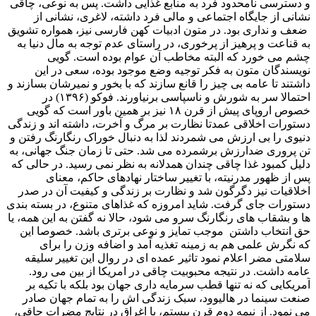
و دسترسی نامحدود فرد به منابع غذایی داشت. پس به نوعی، چاقی
نشانی از جایگاه اجتماعی و مالی فرد داشته، لاغری، نشانی از
ضعف و نداری بود. در متون ادبیات کهن فارسی نیز، همواره تشویق
به قناعت و پرهیز از پرخوری، در راستای عدم توجه به مال دنیا به
چشم می خورد که البته مخاطب آن عوام بوده است. گویی
نویسندگان متون به فکر توجیه وضع موجود بوده، سعی در این
داشتند تا عامه بی چیز را قانع سازند که با بخور و نمیرشان بسازند و
احتمالا سر به شورش و ناسپاسی برنیاورند. فوکو (۱۳۹۶) در
خصوص اروپای پیش از قرن ۱۸ نیز بر همین باور است که گویی
دستورات اخلاقی عمدتا نظارت بر مرگ و آخرت، داشته اند و زندگی
دنیوی را بی ارزش می شمردند لذا به دنبال خوراک رنگارنگ رفتن و
تن پروری ضدارزش برشمرده می شد. حتی تا زمان جنگ جهانی، به
دلیل کمبود غذا چاقی چندان همدلانه به نظر نمی رسید. در حالی که
پس از ظهور مدرنیته، با تغییر ساختار نهادهای حاکم، معنای
اخلاقیات نیز دگرگون شد و نظارت بر زندگی و کیفیت آن در صدر
دستورات جای گرفت. شاید امروزه که غذاهای متنوع، در بسته بندی
ها و بشقاب های رنگارنگ سرو می شود، حالا نه گفتن به این همه، یا
حق انتخاب داشتن موجب تمایز و نوعی برتری باشد. خصوصا این
که نگرش علمی هم به زمینه تغذیه آمد و اضافه وزن را برای
سلامتی مضر اعلام نمود تاثیر عمده ای در روال این تغییر سلیقه
عامه داشت. در نتیجه محبوبیت چاقی در امریکا از بین می رود.
آمریکایی که نه تنها قطب سرمایه داری جهان بود بلکه با تکیه بر
صنعت سینما در هالیوود، سبک زندگی اش را به تمام جهان صادر
می نمود. از نیمه دوم قرن بیستم، با اغراق در نتایج مضرات چاقی،